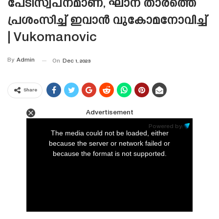
പേടിസ്വപ്‌നമാണ്, ഘാന താരത്തെ
പ്രശംസിച്ച് ഇവാൻ വുകോമനോവിച്ച്
| Vukomanovic
By
Admin
On
Dec 1, 2023
Share
Advertisement
This
is
Powered by:
a
The media could not be loaded, either
modal
window.
because the server or network failed or
because the format is not supported.