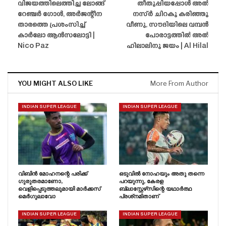
വിജയത്തിലെത്തിച്ച ലോങ്ങ്
തീതുപ്പിയപ്പോൾ അൽ
റേഞ്ചർ ഗോൾ, അർജന്റീന
നസ്ർ ചിറകു കരിഞ്ഞു
താരത്തെ പ്രശംസിച്ച്
വീണു, സൗദിയിലെ വമ്പൻ
കാർലോ ആൻസലോട്ടി |
പോരാട്ടത്തിൽ അൽ
Nico Paz
ഹിലാലിനു ജയം | Al Hilal
YOU MIGHT ALSO LIKE
More From Author
INDIAN SUPER LEAGUE
INDIAN SUPER LEAGUE
വിബിൻ മോഹനന്റെ പരിക്ക്
ഒടുവിൽ നോഹയും അതു തന്നെ
ഗുരുതരമാണോ,
പറയുന്നു, കേരള
വെളിപ്പെടുത്തലുമായി മാർക്കസ്
ബ്ലാസ്റ്റേഴ്‌സിന്റെ യഥാർത്ഥ
മെർഗുലാവോ
പ്രശ്‌നമിതാണ്
INDIAN SUPER LEAGUE
INDIAN SUPER LEAGUE