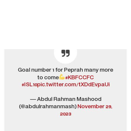
Goal number 1 for Peprah many more
to come
#KBFCCFC
#ISL10
pic.twitter.com/tXDdEvpaUi
— Abdul Rahman Mashood
(@abdulrahmanmash)
November 29,
2023