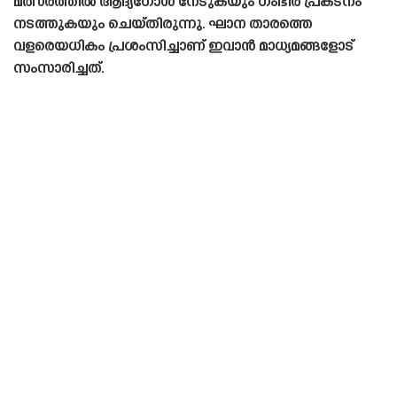
മത്സരത്തിൽ ആദ്യഗോൾ നേടുകയും ഗംഭീര പ്രകടനം
നടത്തുകയും ചെയ്‌തിരുന്നു. ഘാന താരത്തെ
വളരെയധികം പ്രശംസിച്ചാണ് ഇവാൻ മാധ്യമങ്ങളോട്
സംസാരിച്ചത്.