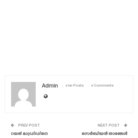
Admin
3761 Posts
0 Comments
PREV POST
NEXT POST
റയൽ മാഡ്രിഡിനെ
സെർബിയൻ താരങ്ങൾ