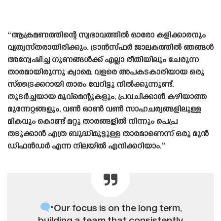
“ആക്രമണത്തിന്റെ സ്വഭാവത്തിൽ ഓരോ കളിക്കാരനും
വ്യത്യസ്‌തരായിരിക്കും. ട്രാൻസ്‌ഫർ ജാലകത്തിൽ ഞങ്ങൾ
അന്വേഷിച്ച ഗുണങ്ങൾക്ക് എല്ലാ രീതിയിലും ചേരുന്ന
താരമായിരുന്നു ക്വാമെ. വളരെ അപകടകാരിയായ ഒരു
സ്‌ട്രൈക്കറായി താരം വേറിട്ടു നിൽക്കുന്നുണ്ട്.
തുടർച്ചയായ മൂവ്മെന്റുകളും, പ്രവചിക്കാൻ കഴിയാത്ത
മുന്നേറ്റങ്ങളും, വൺ ഓൺ വൺ സാഹചര്യങ്ങളിലുള്ള
മികവും കൊണ്ട് മറ്റു താരങ്ങളിൽ നിന്നും പെപ്ര
തടുക്കാൻ എത്ര ബുദ്ധിമുട്ടുള്ള താരമാണെന്ന് ഒരു മുൻ
ഡിഫൻഡർ എന്ന നിലയിൽ എനിക്കറിയാം.”
"Our focus is on the long term,