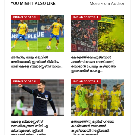
YOU MIGHT ALSO LIKE
More From Author
INDIAN FOOTBALL
INDIAN FOOTBALL
അർഹിച്ച നേട്ടം ഒടുവിൽ
കേരളത്തിലെ ഫുട്ബോൾ
തേടിയെത്തി, ഇന്ത്യൻ ടീമിലിടം
ഫാൻസ്‌ വേറെ റേഞ്ചാണ്,
നേടി കേരള ബ്ലാസ്റ്റേഴ്‌സ് താരം…
തൊടാൻ പോലും കഴിയാത്ത
ഉയരത്തിൽ കേരള…
INDIAN FOOTBALL
INDIAN FOOTBALL
കേരള ബ്ലാസ്റ്റേഴ്‌സ്
മത്സരത്തിനു മുൻപ് പറഞ്ഞ
മത്സരിക്കുന്നത് സീരി എ
കാര്യങ്ങൾ താരങ്ങൾ
ക്ലബുമായി, സ്റ്റീവൻ
കൃത്യമായി നടപ്പിലാക്കി,