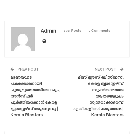
Admin
3761 Posts
0 Comments
PREV POST
NEXT POST
ലൂണയുടെ
ദിസ് ഈസ് ബിസിനസ്,
പകരക്കാരനായി
കേരള ബ്ലാസ്റ്റേഴ്‌സ്
പുതുമുഖമെത്തിയേക്കും,
സൂപ്പർതാരത്തെ
ട്രാൻസ്‌ഫർ
അത്രയെളുപ്പം
പൂർത്തിയാക്കാൻ കേരള
സ്വന്തമാക്കാമെന്ന്
ബ്ലാസ്റ്റേഴ്‌സ് ഒരുങ്ങുന്നു |
എതിരാളികൾ കരുതേണ്ട |
Kerala Blasters
Kerala Blasters