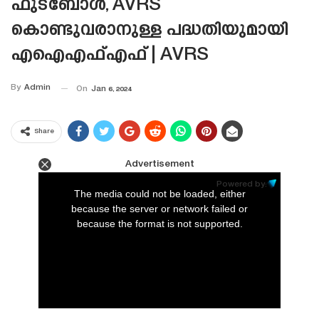
ഫുട്ബോൾ, AVRS
കൊണ്ടുവരാനുള്ള പദ്ധതിയുമായി
എഐഎഫ്എഫ് | AVRS
By
Admin
On
Jan 6, 2024
Share
Advertisement
This
is
Powered by:
a
The media could not be loaded, either
modal
window.
because the server or network failed or
because the format is not supported.