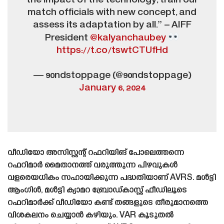
the impact of the technology, train our
match officials with new concept, and
assess its adaptation by all.” – AIFF
President
@kalyanchaubey
https://t.co/tswtCTUfHd
— 90ndstoppage (@90ndstoppage)
January 6, 2024
വീഡിയോ അസിസ്റ്റന്റ് റഫറിയിങ് പോലെത്തന്നെ
റഫറിമാർ മൈതാനത്ത് വരുത്തുന്ന പിഴവുകൾ
വളരെയധികം സഹായിക്കുന്ന പദ്ധതിയാണ് AVRS. മൾട്ടി
ആംഗിൾ, മൾട്ടി ക്യാമറ ബ്രോഡ്‌കാസ്റ്റ് ഫീഡിലൂടെ
റഫറിമാർക്ക് വീഡിയോ കണ്ട് തങ്ങളുടെ തീരുമാനത്തെ
വിശകലനം ചെയ്യാൻ കഴിയും. VAR കൂടുതൽ