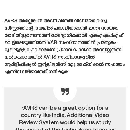
AVRS അല്ലെങ്കിൽ അഡീഷണൽ വീഡിയോ റിവ്യൂ
സിസ്റ്റത്തിന്റെ ട്രയലിൽ പങ്കാളിയാകാൻ ഇന്ത്യ സാധ്യത
തേടിയിട്ടുണ്ടെന്നാണ് ഔദ്യോഗികമായി എഐഎഫ്എഫ്
വെളിപ്പെടുത്തിയത്. VAR സംവിധാനത്തിൽ പ്രത്യേകം
റൂമിലുള്ള റഫറിമാരാണ് പ്രധാന റഫറിക്ക് അസിസ്റ്റൻസ്
നൽകുകയെങ്കിൽ AVRS സംവിധാനത്തിൽ
ആർട്ടിഫിഷ്യൽ ഇന്റലിജൻസ്, മറ്റു ടെക്‌നിക്കൽ സഹായം
എന്നിവ വഴിയാണത് നൽകുക.
"AVRS can be a great option for a
country like India. Additional Video
Review System would help us study