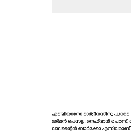
എമിലിയാനോ മാർട്ടിനസിനു പുറമെ ഫ്
ജർമൻ പെസല്ല, നെഹ്‌വാൻ പെരസ്, ഒട്
വാലന്റൈൻ ബാർക്കോ എന്നിവരാണ് 