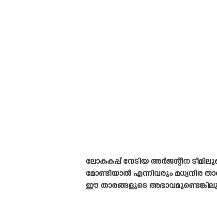
ലോകകപ്പ് നേടിയ അർജന്റീന ടീമില
മോണ്ടിയാൽ എന്നിവരും മധ്യനിര ത
ഈ താരങ്ങളുടെ അഭാവമുണ്ടെങ്കിലു