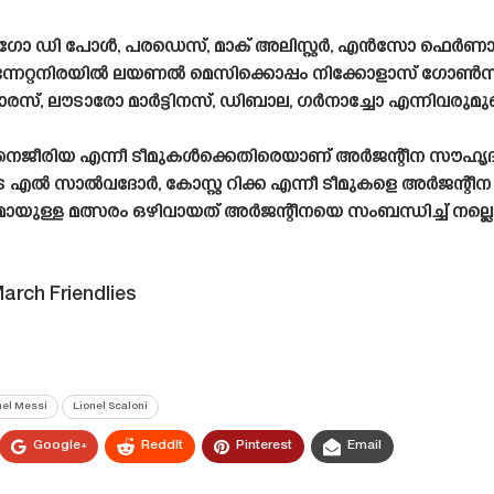
ിഗോ ഡി പോൾ, പരഡെസ്, മാക് അലിസ്റ്റർ, എൻസോ ഫെർണ
ന്നേറ്റനിരയിൽ ലയണൽ മെസിക്കൊപ്പം നിക്കോളാസ് ഗോൺ
, ലൗടാരോ മാർട്ടിനസ്, ഡിബാല, ഗർനാച്ചോ എന്നിവരുമുണ്
, നൈജീരിയ എന്നീ ടീമുകൾക്കെതിരെയാണ് അർജന്റീന സൗഹൃദമത്
എൽ സാൽവദോർ, കോസ്റ്റ റിക്ക എന്നീ ടീമുകളെ അർജന്റീന നേ
ുള്ള മത്സരം ഒഴിവായത് അർജന്റീനയെ സംബന്ധിച്ച് നല്ലൊരു
arch Friendlies
nel Messi
Lionel Scaloni
Google+
ReddIt
Pinterest
Email