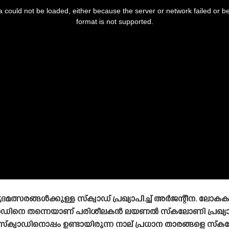
 could not be loaded, either because the server or network failed or b
format is not supported.
്സരങ്ങൾക്കുള്ള സ്‌ക്വാഡ് പ്രഖ്യാപിച്ച് അർജന്റീന. ലോകകപ
‌ക്വാഡിനെ തന്നെയാണ് പരിശീലകൻ ലയണൽ സ്‌കലോണി പ്രഖ്യാപിച്
‌ക്വാഡിനൊപ്പം ഉണ്ടായിരുന്ന നാല് പ്രധാന താരങ്ങളെ സ്‌കല