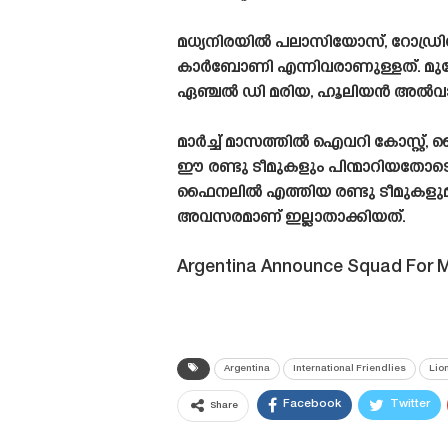
മധ്യനിരയിൽ പലാസിയോസ്, റോഡ്ര
കാർബോണി എന്നിവരാണുള്ളത്. മു
ഏഞ്ചൽ ഡി മരിയ, ഹൂലിയൻ അൽവാരസ്
മാർച്ച് മാസത്തിൽ ഐവറി കോസ്റ്റ്
ഈ രണ്ടു ടീമുകളും പിന്മാറിയതോടെ 
ഫൈനലിൽ എത്തിയ രണ്ടു ടീമുകളുമായ
അവസരമാണ് ഇല്ലാതാക്കിയത്.
Argentina Announce Squad For M
Argentina
International Friendlies
Lio
Facebook
Twitter
Share