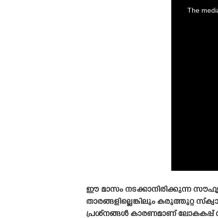
is
a
The media
modal
window.
ഈ മാസം നടക്കാനിരിക്കുന്ന സൗഹൃദമത
താരങ്ങളില്ലെങ്കിലും കരുത്തുറ്റ സ്
പ്രശ്‌നങ്ങൾ കാരണമാണ് ലോകകപ്പ് സ്