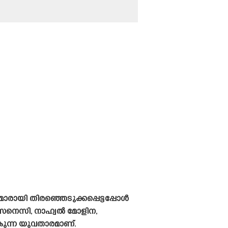
ാരായി തിരഞ്ഞെടുക്കപ്പെട്ടപ്പോൾ
് സെനെസി, നാഹ്വൽ മോളിന,
ുന്ന യുവതാരമാണ്.