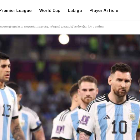
Premier League
World Cup
LaLiga
Player Article
ങ്ങളില്ലെങ്കിലും കരുത്തിനു കുറവില്ല, സ്‌ക്വാഡ് പ്രഖ്യാപിച്ച് അർജന്റീന | Argentina