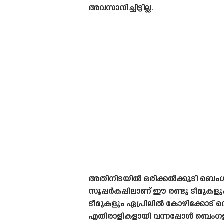
അവസാനിച്ചിട്ടില്ല.
അതിനിടയിൽ ഒരിക്കൽക്കൂടി ബെംഗളൂരു
സൂപ്പർകപ്പിലാണ് ഈ രണ്ടു ടീമുകളും
ടീമുകളും ഏപ്രിലിൽ കോഴിക്കോട് വെച്ച
എതിരാളികളായി വന്നപ്പോൾ ബെംഗള