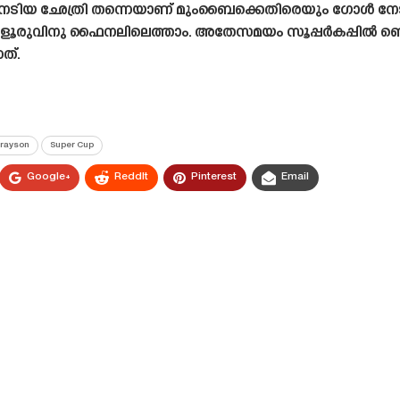
ോൾ നേടിയ ഛേത്രി തന്നെയാണ് മുംബൈക്കെതിരെയും ഗോൾ ന
ളൂരുവിനു ഫൈനലിലെത്താം. അതേസമയം സൂപ്പർകപ്പിൽ ബ
നത്.
rayson
Super Cup
Google+
ReddIt
Pinterest
Email