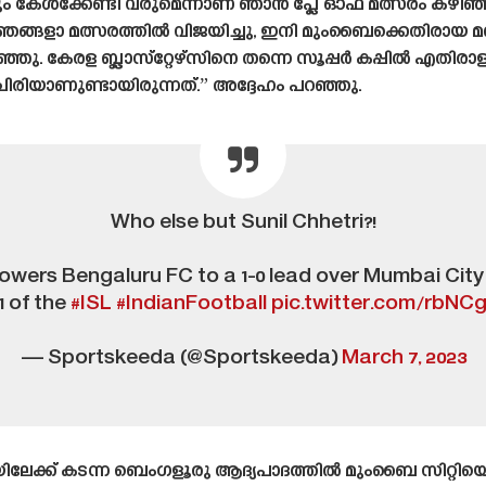
 കേൾക്കേണ്ടി വരുമെന്നാണ് ഞാൻ പ്ലേ ഓഫ് മത്സരം കഴിഞ
്ല, ഞങ്ങളാ മത്സരത്തിൽ വിജയിച്ചു, ഇനി മുംബൈക്കെതിരായ മത
ഞ്ഞു. കേരള ബ്ലാസ്‌റ്റേഴ്‌സിനെ തന്നെ സൂപ്പർ കപ്പിൽ എതി
 ചിരിയാണുണ്ടായിരുന്നത്.” അദ്ദേഹം പറഞ്ഞു.
Who else but Sunil Chhetri?!
owers Bengaluru FC to a 1-0 lead over Mumbai City F
1 of the
#ISL
#IndianFootball
pic.twitter.com/rbNC
— Sportskeeda (@Sportskeeda)
March 7, 2023
െമിയിലേക്ക് കടന്ന ബെംഗളൂരു ആദ്യപാദത്തിൽ മുംബൈ സിറ്റിയെ