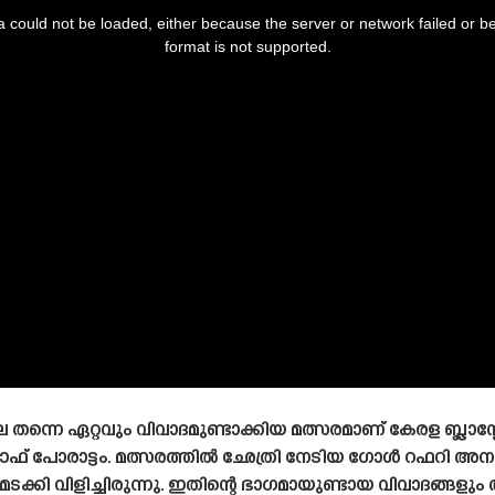
 could not be loaded, either because the server or network failed or b
format is not supported.
ിലെ തന്നെ ഏറ്റവും വിവാദമുണ്ടാക്കിയ മത്സരമാണ് കേരള ബ്ലാസ
് പോരാട്ടം. മത്സരത്തിൽ ഛേത്രി നേടിയ ഗോൾ റഫറി അനുവദ
ൻ മടക്കി വിളിച്ചിരുന്നു. ഇതിന്റെ ഭാഗമായുണ്ടായ വിവാദങ്