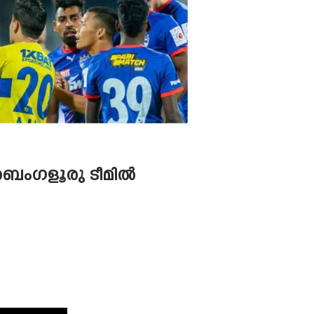
ൾ ബെംഗളൂരു ടീമിൽ