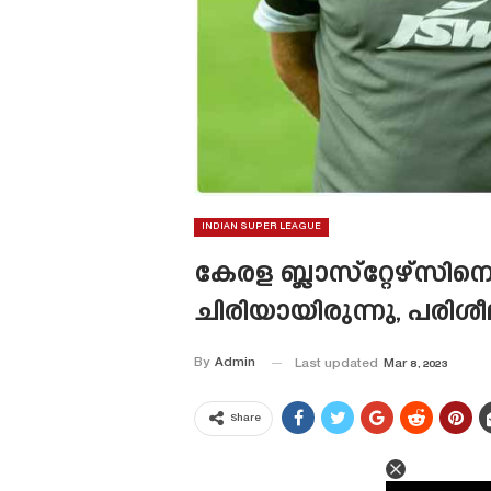
INDIAN SUPER LEAGUE
കേരള ബ്ലാസ്‌റ്റേഴ്‌സി
ചിരിയായിരുന്നു, പരി
By
Admin
Last updated
Mar 8, 2023
Share
This