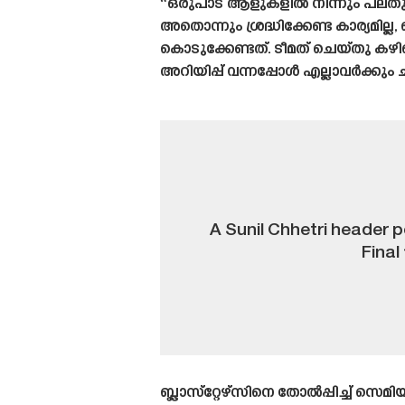
“ഒരുപാട് ആളുകളിൽ നിന്നും പലതും
അതൊന്നും ശ്രദ്ധിക്കേണ്ട കാര്യമില
കൊടുക്കേണ്ടത്. ടീമത് ചെയ്‌തു കഴി
അറിയിപ്പ് വന്നപ്പോൾ എല്ലാവർക്കും
A Sunil Chhetri header p
Final 
ബ്ലാസ്‌റ്റേഴ്‌സിനെ തോൽപ്പിച്ച് സ