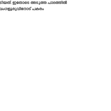
േടിയത്. ഇതോടെ അടുത്ത പാദത്തിൽ
െംഗളൂരുവിനോട് പകരം