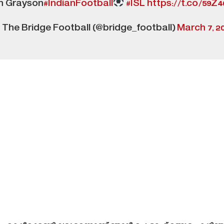
n Grayson
#IndianFootball
#ISL
https://t.co/59Z4
The Bridge Football (@bridge_football)
March 7, 2