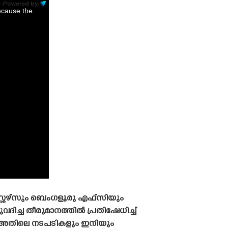
Powered by:
ecause the
്റ്റേഴ്‌സും ബെംഗളൂരു എഫ്‌സിയും
ിച്ച തീരുമാനത്തിൽ പ്രതിഷേധിച്ച്
ങളും അതിലെ നടപടികളും ഇനിയും