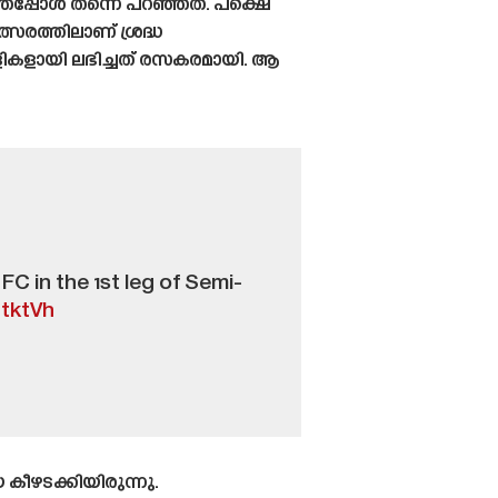
്ഞപ്പോൾ തന്നെ പറഞ്ഞത്. പക്ഷെ
്സരത്തിലാണ് ശ്രദ്ധ
രാളികളായി ലഭിച്ചത് രസകരമായി. ആ
C in the 1st leg of Semi-
gtktVh
 കീഴടക്കിയിരുന്നു.