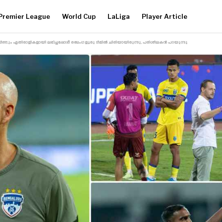
Premier League
World Cup
LaLiga
Player Article
നെ വീണ്ടും എതിരാളികളായി ലഭിച്ചപ്പോൾ ബെംഗളൂരു ടീമിൽ ചിരിയായിരുന്നു, പരിശീലകൻ പറയുന്നു