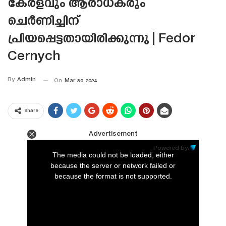
കേരളവും ആരാധകരും
ചെർണിച്ചിന്
പ്രിയപ്പെട്ടതായിരിക്കുന്നു | Fedor
Cernych
By
Admin
On
Mar 30, 2024
Share
Advertisement
This
is
Powered by:
a
The media could not be loaded, either
modal
window.
because the server or network failed or
because the format is not supported.