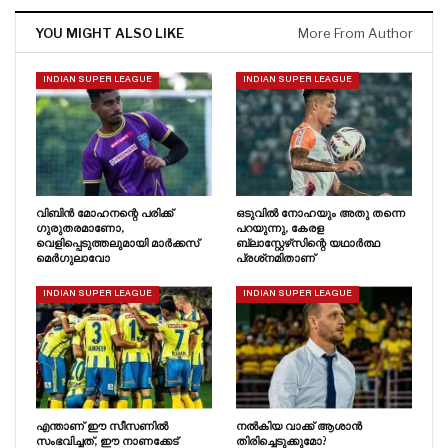
YOU MIGHT ALSO LIKE
More From Author
INDIAN SUPER LEAGUE
INDIAN SUPER LEAGUE
വിബിൻ മോഹനന്റെ പരിക്ക്
ഒടുവിൽ നോഹയും അതു തന്നെ
ഗുരുതരമാണോ,
പറയുന്നു, കേരള
വെളിപ്പെടുത്തലുമായി മാർക്കസ്
ബ്ലാസ്റ്റേഴ്‌സിന്റെ യഥാർത്ഥ
മെർഗുലാവോ
പ്രശ്‌നമിതാണ്
INDIAN SUPER LEAGUE
INDIAN SUPER LEAGUE
എന്താണ് ഈ സീസണിൽ
നൽകിയ വാക്ക് ആശാൻ
സംഭവിച്ചത്, ഈ നാണക്കേട്
തിരിച്ചെടുക്കുമോ?