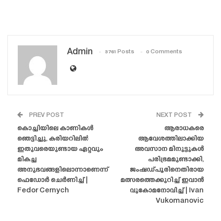
Admin
3761 Posts
0 Comments
PREV POST
NEXT POST
കൊച്ചിയിലെ കാണികൾ
ആരാധകരെ
ഞെട്ടിച്ചു, കരിയറിലിൽ
ആവേശത്തിലാക്കിയ
ഇതുവരെയുണ്ടായ ഏറ്റവും
അവസാന മിനുട്ടുകൾ
മികച്ച
പരിഭ്രമമുണ്ടാക്കി,
അനുഭവങ്ങളിലൊന്നാണെന്ന്
ജംഷഡ്‌പൂരിനെതിരായ
ഫെഡോർ ചെർണിച്ച് |
മത്സരത്തെക്കുറിച്ച് ഇവാൻ
Fedor Cernych
വുകോമനോവിച്ച് | Ivan
Vukomanovic