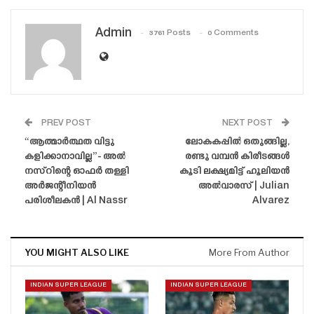
Admin
3761 Posts
0 Comments
PREV POST
NEXT POST
“ആത്മാർത്ഥത വിട്ടു
ലോകകപ്പിൽ ഒതുങ്ങില്ല,
കളിക്കാനാവില്ല”- അൽ
രണ്ടു വമ്പൻ കിരീടങ്ങൾ
നസ്‌റിന്റെ ഓഫർ തള്ളി
കൂടി ലക്ഷ്യമിട്ട് ഹൂലിയൻ
അർജന്റീനിയൻ
അൽവാരസ് | Julian
പരിശീലകൻ | Al Nassr
Alvarez
YOU MIGHT ALSO LIKE
More From Author
INDIAN SUPER LEAGUE
INDIAN SUPER LEAGUE