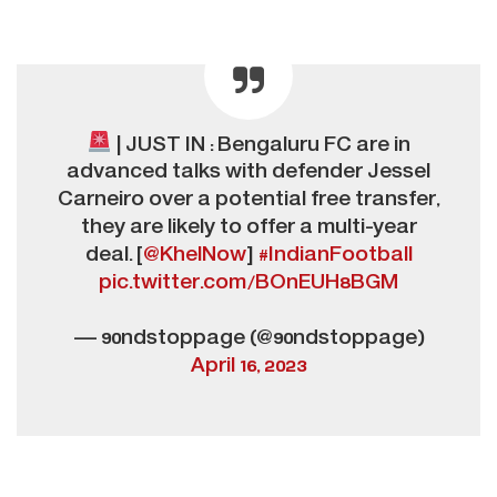
| JUST IN : Bengaluru FC are in
advanced talks with defender Jessel
Carneiro over a potential free transfer,
they are likely to offer a multi-year
deal. [
@KhelNow
]
#IndianFootball
pic.twitter.com/BOnEUH8BGM
— 90ndstoppage (@90ndstoppage)
April 16, 2023