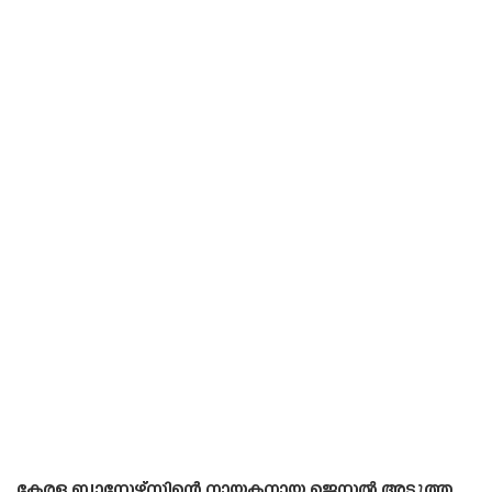
കേരള ബ്ലാസ്റ്റേഴ്‌സിന്റെ നായകനായ ജെസ്സൽ അടുത്ത