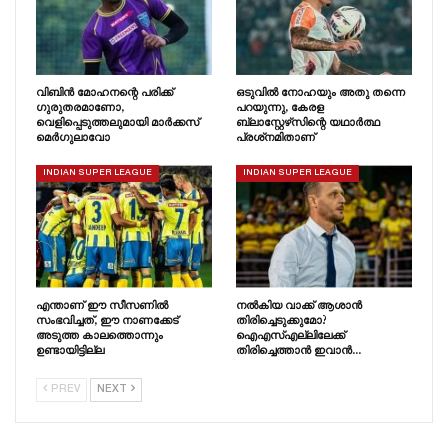
വിബിൻ മോഹനന്റെ പരിക്ക്
ഒടുവിൽ നോഹയും അതു തന്നെ
ഗുരുതരമാണോ,
പറയുന്നു, കേരള
വെളിപ്പെടുത്തലുമായി മാർക്കസ്
ബ്ലാസ്റ്റേഴ്‌സിന്റെ യഥാർത്ഥ
മെർഗുലാവോ
പ്രശ്‌നമിതാണ്
INDIAN SUPER LEAGUE
INDIAN SUPER LEAGUE
എന്താണ് ഈ സീസണിൽ
നൽകിയ വാക്ക് ആശാൻ
സംഭവിച്ചത്, ഈ നാണക്കേട്
തിരിച്ചെടുക്കുമോ?
അടുത്ത കാലത്തൊന്നും
ഐഎസ്എല്ലിലേക്ക്
ഉണ്ടായിട്ടില്ല
തിരിച്ചെത്താൻ ഇവാൻ…
PREV
NEXT