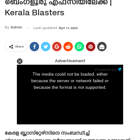
ബെംഗളൂരു എഫ്‌സിയിലേക്ക് |
Kerala Blasters
By
Admin
Last updated
Apr 17, 2023
Share
Advertisement
This
is
Powered by:
a
The media could not be loaded, either
modal
window.
because the server or network failed or
because the format is not supported.
കേരള ബ്ലാസ്‌റ്റേഴ്‌സിനെ സംബന്ധിച്ച്