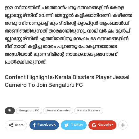
ഈ സീസണിൽ പത്തൊൻപതു മത്സരങ്ങളിൽ കേരള
ബ്ലാസ്റ്റേഴ്‌സിന് വേണ്ടി ജെസ്സൽ കളിക്കാനിറങ്ങി. കഴിഞ്ഞ
രണ്ടു സീസണുകളിലും ടീമിന്റെ ക്യാപ്റ്റൻ ആംബാൻഡ്‌
അണിഞ്ഞിരുന്നത് താരമായിരുന്നു. നാല് വർഷം മുൻപ്
ബ്ലാസ്റ്റേഴ്‌സിൽ എത്തിയതിനു ശേഷം 63 മത്സരങ്ങളിൽ
ടീമിനായി കളിച്ച താരം പുറത്തു പോകുന്നതോടെ
അഡ്രിയാൻ ലൂണ ടീമിന്റെ നായകനാകുമെന്നാണ്
പ്രതീക്ഷിക്കുന്നത്.
Content Highlights: Kerala Blasters Player Jessel
Carneiro To Join Bengaluru FC
Bengaluru FC
Jessel Carneiro
Kerala Blasters
Facebook
Twitter
Google+
Share