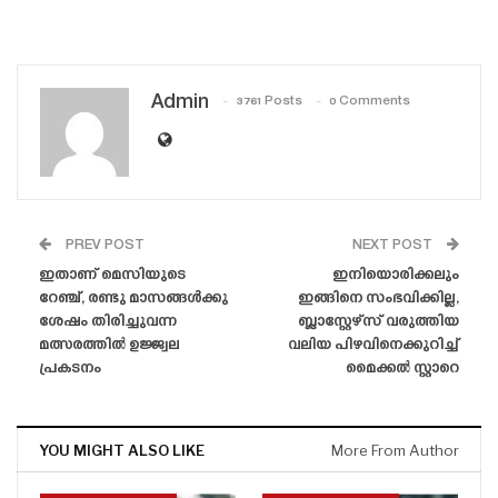
Admin
3761 Posts
0 Comments
PREV POST
NEXT POST
ഇതാണ് മെസിയുടെ
ഇനിയൊരിക്കലും
റേഞ്ച്, രണ്ടു മാസങ്ങൾക്കു
ഇങ്ങിനെ സംഭവിക്കില്ല,
ശേഷം തിരിച്ചുവന്ന
ബ്ലാസ്റ്റേഴ്‌സ് വരുത്തിയ
മത്സരത്തിൽ ഉജ്ജ്വല
വലിയ പിഴവിനെക്കുറിച്ച്
പ്രകടനം
മൈക്കൽ സ്റ്റാറെ
YOU MIGHT ALSO LIKE
More From Author