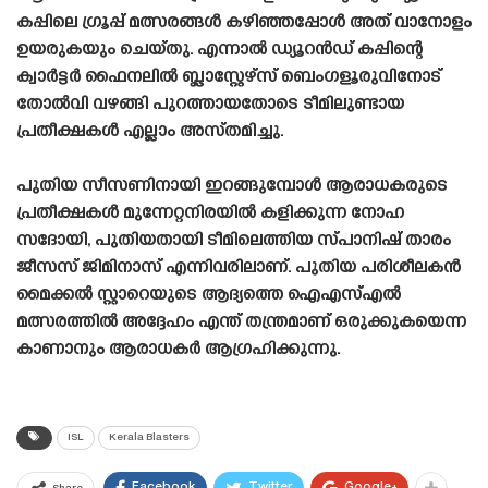
കപ്പിലെ ഗ്രൂപ്പ് മത്സരങ്ങൾ കഴിഞ്ഞപ്പോൾ അത് വാനോളം
ഉയരുകയും ചെയ്‌തു. എന്നാൽ ഡ്യൂറൻഡ് കപ്പിന്റെ
ക്വാർട്ടർ ഫൈനലിൽ ബ്ലാസ്റ്റേഴ്‌സ് ബെംഗളൂരുവിനോട്
തോൽവി വഴങ്ങി പുറത്തായതോടെ ടീമിലുണ്ടായ
പ്രതീക്ഷകൾ എല്ലാം അസ്‌തമിച്ചു.
പുതിയ സീസണിനായി ഇറങ്ങുമ്പോൾ ആരാധകരുടെ
പ്രതീക്ഷകൾ മുന്നേറ്റനിരയിൽ കളിക്കുന്ന നോഹ
സദോയി, പുതിയതായി ടീമിലെത്തിയ സ്‌പാനിഷ്‌ താരം
ജീസസ് ജിമിനാസ് എന്നിവരിലാണ്. പുതിയ പരിശീലകൻ
മൈക്കൽ സ്റ്റാറെയുടെ ആദ്യത്തെ ഐഎസ്എൽ
മത്സരത്തിൽ അദ്ദേഹം എന്ത് തന്ത്രമാണ് ഒരുക്കുകയെന്ന
കാണാനും ആരാധകർ ആഗ്രഹിക്കുന്നു.
ISL
Kerala Blasters
Facebook
Twitter
Google+