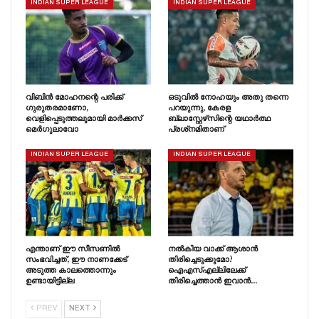
INDIAN SUPER LEAGUE
INDIAN SUPER LEAGUE
വിബിൻ മോഹനന്റെ പരിക്ക്
ഒടുവിൽ നോഹയും അതു തന്നെ
ഗുരുതരമാണോ,
പറയുന്നു, കേരള
വെളിപ്പെടുത്തലുമായി മാർക്കസ്
ബ്ലാസ്റ്റേഴ്‌സിന്റെ യഥാർത്ഥ
മെർഗുലാവോ
പ്രശ്‌നമിതാണ്
INDIAN SUPER LEAGUE
INDIAN SUPER LEAGUE
എന്താണ് ഈ സീസണിൽ
നൽകിയ വാക്ക് ആശാൻ
സംഭവിച്ചത്, ഈ നാണക്കേട്
തിരിച്ചെടുക്കുമോ?
അടുത്ത കാലത്തൊന്നും
ഐഎസ്എല്ലിലേക്ക്
ഉണ്ടായിട്ടില്ല
തിരിച്ചെത്താൻ ഇവാൻ…
PREV
NEXT