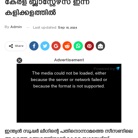
കേരള ബ്ലാസ്റ്റേഴ്‌സ് ഇന്ന്
കളിക്കളത്തിൽ
By
Admin
Last updated
Sep 15, 2024
Share
Advertisement
This
is
Powered by:
a
The media could not be loaded, either
modal
window.
because the server or network failed or
because the format is not supported.
ഇന്ത്യൻ സൂപ്പർ ലീഗിന്റെ പതിനൊന്നാമത്തെ സീസണിലെ