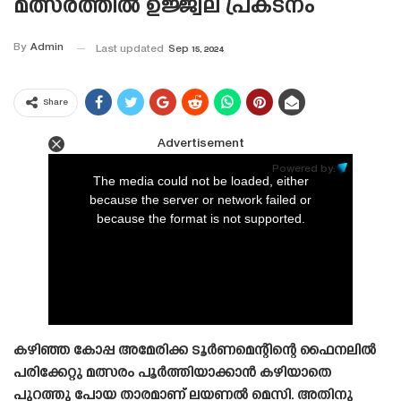
മത്സരത്തിൽ ഉജ്ജ്വല പ്രകടനം
By
Admin
Last updated
Sep 15, 2024
Share
Advertisement
This
is
Powered by:
a
The media could not be loaded, either
modal
window.
because the server or network failed or
because the format is not supported.
കഴിഞ്ഞ കോപ്പ അമേരിക്ക ടൂർണമെന്റിന്റെ ഫൈനലിൽ
പരിക്കേറ്റു മത്സരം പൂർത്തിയാക്കാൻ കഴിയാതെ
പുറത്തു പോയ താരമാണ് ലയണൽ മെസി. അതിനു