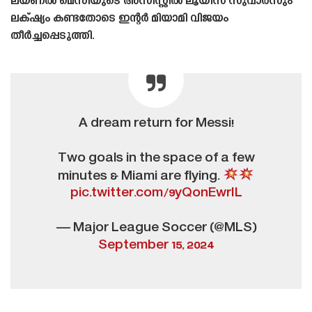
ലയണൽ മെസിയുടെ അസിസ്റ്റിൽ ലൂയിസ് സുവാരസും
ലക്‌ഷ്യം കണ്ടതോടെ ഇന്റർ മിയാമി വിജയം
തീർച്ചപ്പെടുത്തി.
A dream return for Messi!
Two goals in the space of a few
minutes & Miami are flying.
pic.twitter.com/9yQonEwrIL
— Major League Soccer (@MLS)
September 15, 2024