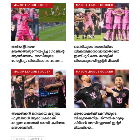
MAJOR LEAGUE SOCCER
MAJOR LEAGUE SOCCER
അർജന്റീനയെ
മെസിയുടെ സാന്നിധ്യം
ഉയർത്തെഴുന്നേൽപ്പിച്ച ഗോളിന്റെ
വിലമതിക്കാനാവാത്തതാണ്,
ആവർത്തനം, മെസിയുടെ
ഇഞ്ചുറി ടൈം ഗോളിൽ
ഗോളിലും വിജയിക്കാനാവാതെ…
വിജയവുമായി ഇന്റർ മിയാമി…
MAJOR LEAGUE SOCCER
MAJOR LEAGUE SOCCER
അമേരിക്കൻ ജനതയെ കടുത്ത
ആരാധകർക്ക് മെസിയുടെ
ഫുട്ബോൾ ആരാധകരാക്കി
വിഷുക്കൈനീട്ടം, മിന്നൽ ഗോളും
മാറ്റുന്ന ലയണൽ മെസി, കഴിഞ്ഞ
കിടിലൻ അസിസ്റ്റുമായി ഇന്റർ
മത്സരത്തിൽ…
മിയാമിയെ…
PREV
NEXT