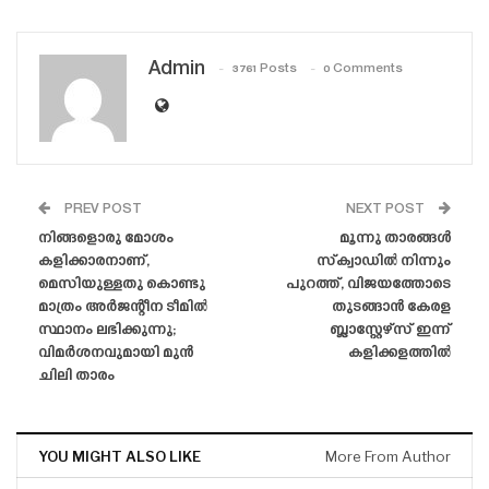
Admin
3761 Posts
0 Comments
PREV POST
NEXT POST
നിങ്ങളൊരു മോശം
മൂന്നു താരങ്ങൾ
കളിക്കാരനാണ്,
സ്‌ക്വാഡിൽ നിന്നും
മെസിയുള്ളതു കൊണ്ടു
പുറത്ത്, വിജയത്തോടെ
മാത്രം അർജന്റീന ടീമിൽ
തുടങ്ങാൻ കേരള
സ്ഥാനം ലഭിക്കുന്നു;
ബ്ലാസ്റ്റേഴ്‌സ് ഇന്ന്
വിമർശനവുമായി മുൻ
കളിക്കളത്തിൽ
ചിലി താരം
YOU MIGHT ALSO LIKE
More From Author