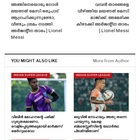
അങ്ങിനെയൊരു ഗോൾ
വമ്പൻ താരങ്ങളെ
ലയണൽ മെസി ഒരുപാട്
വീഴ്ത്തിയ ലയണൽ മെസി
ആഗ്രഹിക്കുന്നുണ്ടോ,
മാജിക്ക്, അമേരിക്ക
വീണ്ടും ശ്രമം നടത്തി
കീഴടക്കി അർജന്റീന താരം
അർജന്റീന താരം | Lionel
| Lionel Messi
Messi
YOU MIGHT ALSO LIKE
More From Author
INDIAN SUPER LEAGUE
INDIAN SUPER LEAGUE
വിബിൻ മോഹനന്റെ പരിക്ക്
ഒടുവിൽ നോഹയും അതു തന്നെ
ഗുരുതരമാണോ,
പറയുന്നു, കേരള
വെളിപ്പെടുത്തലുമായി മാർക്കസ്
ബ്ലാസ്റ്റേഴ്‌സിന്റെ യഥാർത്ഥ
മെർഗുലാവോ
പ്രശ്‌നമിതാണ്