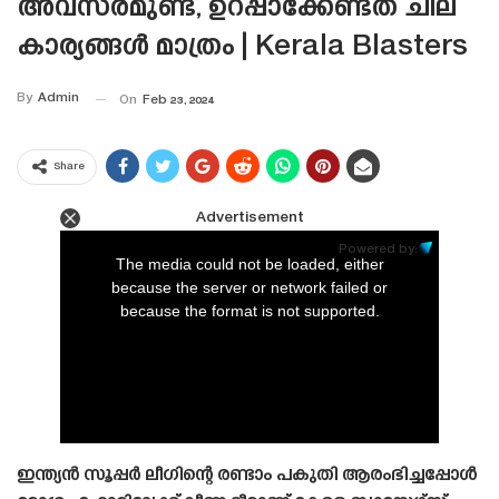
അവസരമുണ്ട്, ഉറപ്പാക്കേണ്ടത് ചില
കാര്യങ്ങൾ മാത്രം | Kerala Blasters
By
Admin
On
Feb 23, 2024
Share
Advertisement
This
is
Powered by:
a
The media could not be loaded, either
modal
window.
because the server or network failed or
because the format is not supported.
ഇന്ത്യൻ സൂപ്പർ ലീഗിന്റെ രണ്ടാം പകുതി ആരംഭിച്ചപ്പോൾ