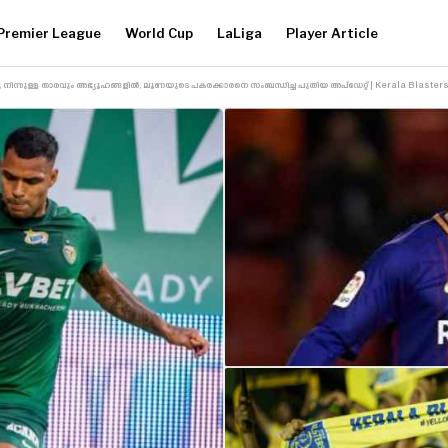
Premier League
World Cup
LaLiga
Player Article
നിന്നുള്ള താരവും അഭ്യൂഹങ്ങളിൽ, ലൂണയുടെ പകരക്കാരനെ സംബന്ധിച്ച പുതിയ അപ്‌ഡേറ്റ് | Kerala Blaster