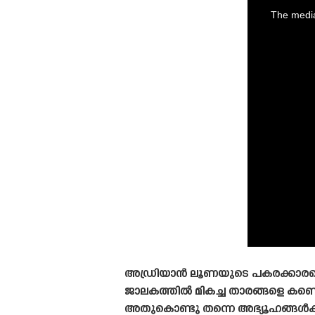
is
a
The media
modal
window.
അഡ്രിയാൻ ലൂണയുടെ പകരക്കാരനെ കണ്
ജാലകത്തിൽ മികച്ച താരങ്ങളെ കണ്ടെത്
അതുകൊണ്ടു തന്നെ അഭ്യൂഹങ്ങൾക്ക