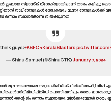
ൻ ക്ലബായ സ്ളാസ്‌ക് വ്റോക്ളോയിലാണ് താരം കളിച്ചു കൊണ
റ്റിയാസ് നാല് ഗോളുകൾ നേടുകയും മൂന്നു ഗോളുകൾക്ക് വഴിയ
ബ് ഒന്നാം സ്ഥാനത്താണ് നിൽക്കുന്നത്.
think guys?
#KBFC
#KeralaBlasters
pic.twitter.co
— Shinu Samuel (@ShinuCTK)
January 7, 2024
ൂണയെപ്പോലെ അറ്റാക്കിങ് മിഡ്‌ഫീൽഡ് ലെഫ്റ്റ് വിങ് എ
ിഫെൻസിവ് മിഡ്‌ഫീൽഡ് പൊസിഷനിലും താരം ഇറങ്ങാറുണ്ടെന്
ന്നാൽ തന്റെ ടീം ഒന്നാം സ്ഥാനത്തു നിൽക്കുമ്പോൾ താരം ബ്ലാ