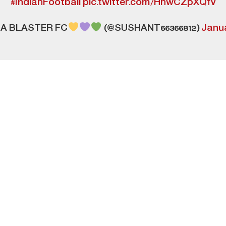
#IndianFootball
pic.twitter.com/HhwCZpXQfV
A BLASTER FC
(@SUSHANT66366812)
Janua