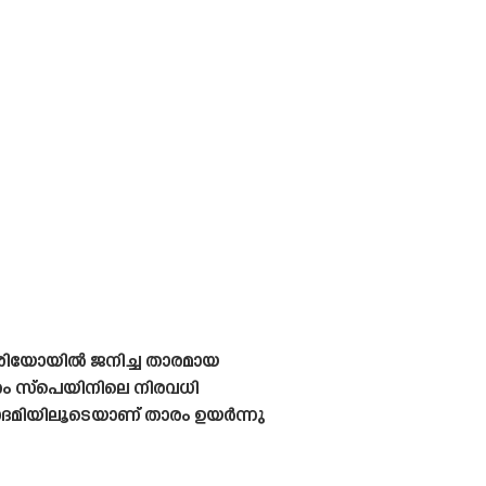
രിയോയിൽ ജനിച്ച താരമായ
താരം സ്പെയിനിലെ നിരവധി
കാദമിയിലൂടെയാണ് താരം ഉയർന്നു