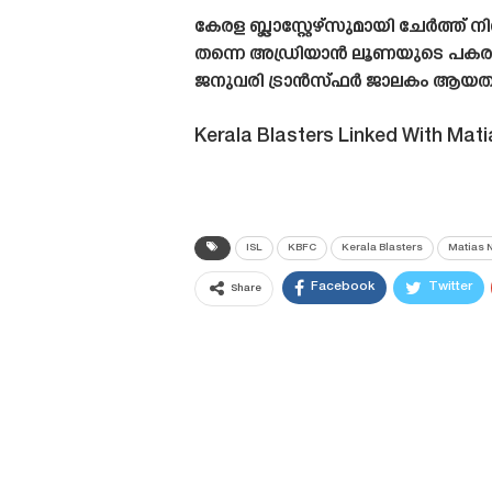
കേരള ബ്ലാസ്റ്റേഴ്‌സുമായി ചേർത്ത
തന്നെ അഡ്രിയാൻ ലൂണയുടെ പകരക്ക
ജനുവരി ട്രാൻസ്‌ഫർ ജാലകം ആയതിനാൽ 
Kerala Blasters Linked With Mat
ISL
KBFC
Kerala Blasters
Matias 
Facebook
Twitter
Share