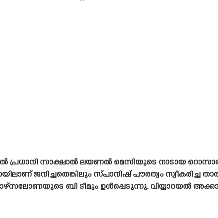
ങ്ങളിൽ പ്രധാനി സാക്ഷാൽ ലയണൽ മെസിയുടെ നാടായ റൊസാ
ിലാണ് ജനിച്ചതെങ്കിലും സ്‌പാനിഷ്‌ പൗരത്വം സ്വീകരിച്ച 
ൽ ബാഴ്‌സലോണയുടെ ബി ടീമും ഉൾപ്പെടുന്നു. വിയ്യാറയൽ അക്