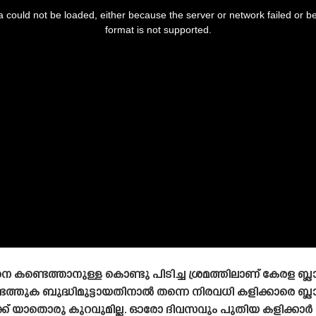
 could not be loaded, either because the server or network failed or b
format is not supported.
ടെത്താനുള്ള കൊണ്ടു പിടിച്ച ശ്രമത്തിലാണ് കേരള ബ്ലാസ്റ്
തുക ബുദ്ധിമുട്ടായതിനാൽ തന്നെ നിരവധി കളിക്കാരെ ബ്ലാസ്റ്റ
് യാതൊരു കുറവുമില്ല. ഓരോ ദിവസവും പുതിയ കളിക്കാർ അഭ