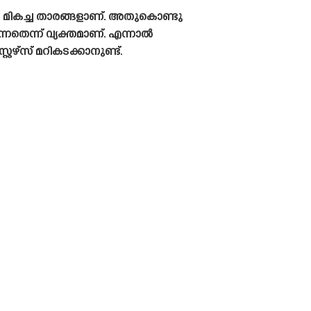
ാം മികച്ച താരങ്ങളാണ്. അതുകൊണ്ടു
തെന്ന് വ്യക്തമാണ്. എന്നാൽ
ഴ്‌സ് മറികടക്കാനുണ്ട്.