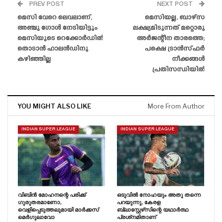
PREV POST
NEXT POST
മെസി വേറെ ലെവലാണ്,
മെസിയല്ല, ബാഴ്‌സ
അഞ്ചു ഗോൾ നേടിയിട്ടും
ലക്ഷ്യമിടുന്നത് മറ്റൊരു
മെസിയുടെ റെക്കോർഡിൽ
അർജന്റീന താരത്തെ;
തൊടാൻ ഹാലൻഡിനു
പക്ഷെ ട്രാൻസ്‌ഫർ
കഴിഞ്ഞില്ല
നീക്കങ്ങൾ
പ്രതിസന്ധിയിൽ
YOU MIGHT ALSO LIKE
More From Author
INDIAN SUPER LEAGUE
INDIAN SUPER LEAGUE
വിബിൻ മോഹനന്റെ പരിക്ക്
ഒടുവിൽ നോഹയും അതു തന്നെ
ഗുരുതരമാണോ,
പറയുന്നു, കേരള
വെളിപ്പെടുത്തലുമായി മാർക്കസ്
ബ്ലാസ്റ്റേഴ്‌സിന്റെ യഥാർത്ഥ
മെർഗുലാവോ
പ്രശ്‌നമിതാണ്