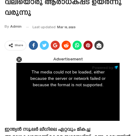
വലിയൊരു ആരാധകപ്പട ഉയർന്നു
വരുന്നു
By
Admin
Last updated
Mar 15, 2023
Share
Advertisement
This
is
Powered by:
a
The media could not be loaded, either
modal
window.
because the server or network failed or
because the format is not supported.
ഇന്ത്യൻ സൂപ്പർ ലീഗിലെ ഏറ്റവും മികച്ച