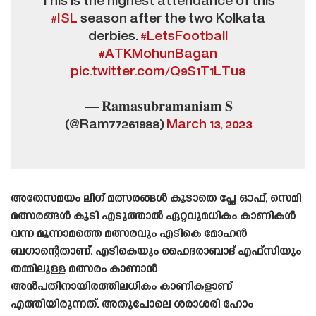
This is the highest attendance of this
#ISL
season after the two Kolkata
derbies.
#LetsFootball
#ATKMohunBagan
pic.twitter.com/Q9S1T1LTu8
— 𝐑𝐚𝐦𝐚𝐬𝐮𝐛𝐫𝐚𝐦𝐚𝐧𝐢𝐚𝐦 𝐒
(@Ram77261988)
March 13, 2023
അതേസമയം ലീഗ് മത്സരങ്ങൾ കൂടാതെ പ്ലേ ഓഫ്, സെമി
മത്സരങ്ങൾ കൂടി എടുത്താൽ ഏറ്റവുമധികം കാണികൾ
വന്ന മൂന്നാമത്തെ മത്സരവും എടികെ മോഹൻ
ബഗാന്റെതാണ്. എടികെയും ഹൈദരാബാദ് എഫ്‌സിയും
തമ്മിലുള്ള മത്സരം കാണാൻ
അൻപതിനായിരത്തിലധികം കാണികളാണ്
എത്തിയിരുന്നത്. അതുപോലെ ശരാശരി ഹോം