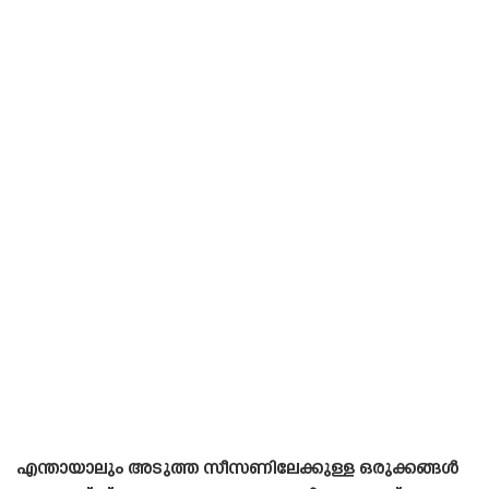
എന്തായാലും അടുത്ത സീസണിലേക്കുള്ള ഒരുക്കങ്ങൾ