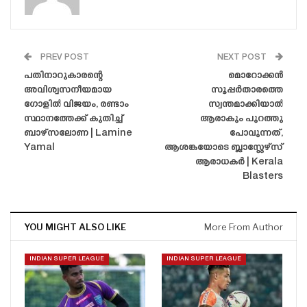
PREV POST
NEXT POST
പതിനാറുകാരന്റെ
മൊറോക്കൻ
അവിശ്വസനീയമായ
സൂപ്പർതാരത്തെ
ഗോളിൽ വിജയം, രണ്ടാം
സ്വന്തമാക്കിയാൽ
സ്ഥാനത്തേക്ക് കുതിച്ച്
ആരാകും പുറത്തു
ബാഴ്‌സലോണ | Lamine
പോവുന്നത്,
Yamal
ആശങ്കയോടെ ബ്ലാസ്റ്റേഴ്‌സ്
ആരാധകർ | Kerala
Blasters
YOU MIGHT ALSO LIKE
More From Author
INDIAN SUPER LEAGUE
INDIAN SUPER LEAGUE