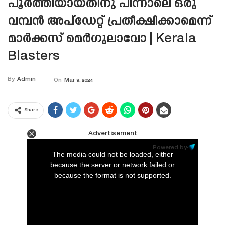
പൂർത്തിയായതിനു പിന്നാലെ ഒരു
വമ്പൻ അപ്‌ഡേറ്റ് പ്രതീക്ഷിക്കാമെന്ന്
മാർക്കസ് മെർഗുലാവോ | Kerala
Blasters
By
Admin
On
Mar 9, 2024
Share
Advertisement
This
is
Powered by:
a
The media could not be loaded, either
modal
window.
because the server or network failed or
because the format is not supported.