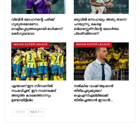
വിബിൻ മോഹനന്റെ പരിക്ക്
ഒടുവിൽ നോഹയും അതു തന്നെ
ഗുരുതരമാണോ,
പറയുന്നു, കേരള
വെളിപ്പെടുത്തലുമായി മാർക്കസ്
ബ്ലാസ്റ്റേഴ്‌സിന്റെ യഥാർത്ഥ
മെർഗുലാവോ
പ്രശ്‌നമിതാണ്
INDIAN SUPER LEAGUE
INDIAN SUPER LEAGUE
എന്താണ് ഈ സീസണിൽ
നൽകിയ വാക്ക് ആശാൻ
സംഭവിച്ചത്, ഈ നാണക്കേട്
തിരിച്ചെടുക്കുമോ?
അടുത്ത കാലത്തൊന്നും
ഐഎസ്എല്ലിലേക്ക്
ഉണ്ടായിട്ടില്ല
തിരിച്ചെത്താൻ ഇവാൻ…
PREV
NEXT