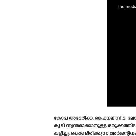
is
a
The media
modal
window.
കോപ്പ അമേരിക്ക, ഫൈനലിസിമ, ലോകകപ
കൂടി സ്വന്തമാക്കാനുള്ള ഒരുക്കത്
കളിച്ചു കൊണ്ടിരിക്കുന്ന അർജന്റീനക