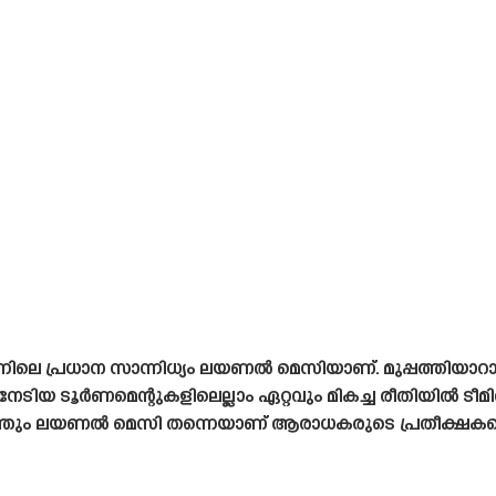
നിലെ പ്രധാന സാന്നിധ്യം ലയണൽ മെസിയാണ്. മുപ്പത്തിയാറാ
േടിയ ടൂർണമെന്റുകളിലെല്ലാം ഏറ്റവും മികച്ച രീതിയിൽ ടീമി
്തും ലയണൽ മെസി തന്നെയാണ് ആരാധകരുടെ പ്രതീക്ഷകളെ മ