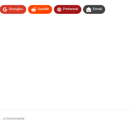
Google+
ReddIt
Pinterest
Email
0 Comments