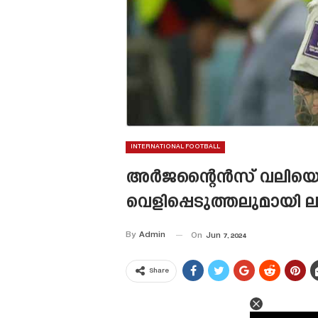
INTERNATIONAL FOOTBALL
അർജന്റൈൻസ് വലിയൊരു 
വെളിപ്പെടുത്തലുമായി
By
Admin
On
Jun 7, 2024
Share
This