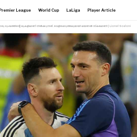
Premier League
World Cup
LaLiga
Player Article
ദുഃഖത്തിന്റെ മുകളിലാണ് നിൽക്കുന്നത്, വെളിപ്പെടുത്തലുമായി ലയണൽ സ്‌കലോണി | Lionel Scaloni