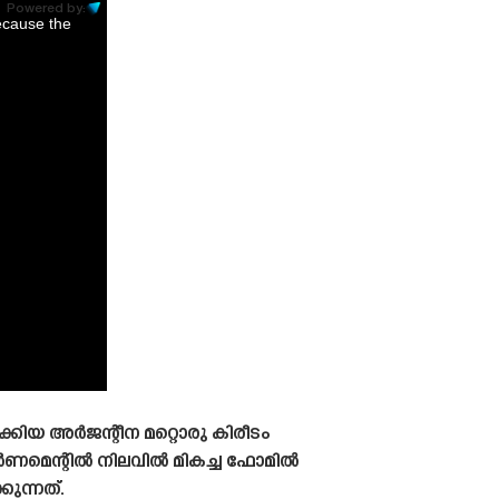
Powered by:
ecause the
ക്കിയ അർജന്റീന മറ്റൊരു കിരീടം
ടൂർണമെന്റിൽ നിലവിൽ മികച്ച ഫോമിൽ
ുന്നത്.