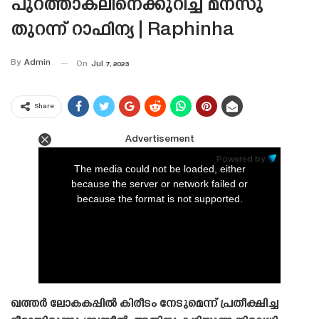
പുറത്താകലിനെക്കുറിച്ച് മനസു
തുറന്ന് റാഫിന്യ | Raphinha
By
Admin
On
Jul 7, 2023
Share
Advertisement
This
is
Powered by:
a
The media could not be loaded, either
modal
window.
because the server or network failed or
because the format is not supported.
ഖത്തർ ലോകകപ്പിൽ കിരീടം നേടുമെന്ന് പ്രതീക്ഷിച്ച