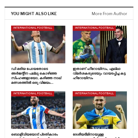
YOU MIGHT ALSO LIKE
More From Author
INTERNATIONAL FOOTBALL
INTERNATIONAL FOOTBALL
ഡി മരിയ പോയതോടെ
ഇതാണ് ഹീറോയിസം, എല്ലാ
അർജന്റീന പല്ലു കൊഴിഞ്ഞ
വിമർശകരുടെയും വായടപ്പിച്ച കട്ട
സിംഹങ്ങളായോ, കഴിഞ്ഞ നാല്
ഹീറോയിസം
മത്സരത്തിൽ ഒരു വിജയം…
INTERNATIONAL FOOTBALL
INTERNATIONAL FOOTBALL
ബൊളീവിയയോട് പ്രതികാരം
ദേശീയടീമിനായുള്ള