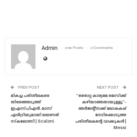
Admin
3761 Posts
0 Comments
PREV POST
NEXT POST
മികച്ച പരിശീലകരെ
“ഒരൊറ്റ കാര്യമേ മെസിക്ക്
തിരഞ്ഞെടുത്ത്
കഴിയാത്തതായുള്ളൂ”-
ഇഎസ്‌പിഎൻ, മാസ്
അർജന്റീനക്ക് ലോകകപ്പ്
എൻട്രിയുമായി ലയണൽ
നേടിക്കൊടുത്ത
സ്‌കലോണി | Scaloni
പരിശീലകന്റെ വാക്കുകൾ |
Messi