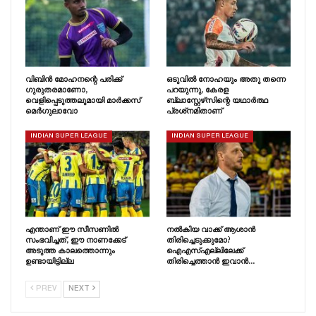
വിബിൻ മോഹനന്റെ പരിക്ക്
ഒടുവിൽ നോഹയും അതു തന്നെ
ഗുരുതരമാണോ,
പറയുന്നു, കേരള
വെളിപ്പെടുത്തലുമായി മാർക്കസ്
ബ്ലാസ്റ്റേഴ്‌സിന്റെ യഥാർത്ഥ
മെർഗുലാവോ
പ്രശ്‌നമിതാണ്
INDIAN SUPER LEAGUE
INDIAN SUPER LEAGUE
എന്താണ് ഈ സീസണിൽ
നൽകിയ വാക്ക് ആശാൻ
സംഭവിച്ചത്, ഈ നാണക്കേട്
തിരിച്ചെടുക്കുമോ?
അടുത്ത കാലത്തൊന്നും
ഐഎസ്എല്ലിലേക്ക്
ഉണ്ടായിട്ടില്ല
തിരിച്ചെത്താൻ ഇവാൻ…
PREV
NEXT