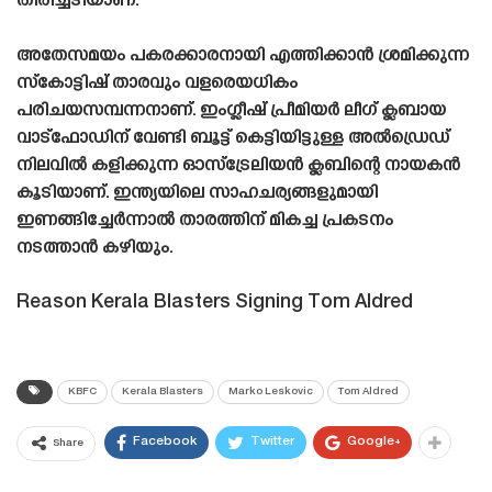
തിരിച്ചടിയാണ്.
അതേസമയം പകരക്കാരനായി എത്തിക്കാൻ ശ്രമിക്കുന്ന
സ്‌കോട്ടിഷ് താരവും വളരെയധികം
പരിചയസമ്പന്നനാണ്. ഇംഗ്ലീഷ് പ്രീമിയർ ലീഗ് ക്ലബായ
വാട്ഫോഡിന് വേണ്ടി ബൂട്ട് കെട്ടിയിട്ടുള്ള അൽഡ്രെഡ്
നിലവിൽ കളിക്കുന്ന ഓസ്‌ട്രേലിയൻ ക്ലബിന്റെ നായകൻ
കൂടിയാണ്. ഇന്ത്യയിലെ സാഹചര്യങ്ങളുമായി
ഇണങ്ങിച്ചേർന്നാൽ താരത്തിന് മികച്ച പ്രകടനം
നടത്താൻ കഴിയും.
Reason Kerala Blasters Signing Tom Aldred
KBFC
Kerala Blasters
Marko Leskovic
Tom Aldred
Facebook
Twitter
Google+
Share