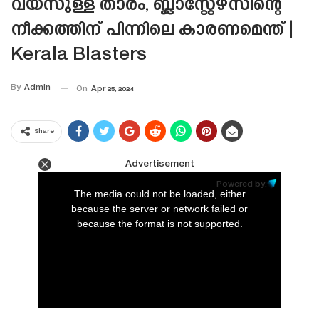
വയസുള്ള താരം, ബ്ലാസ്റ്റേഴ്‌സിന്റെ
നീക്കത്തിന് പിന്നിലെ കാരണമെന്ത് |
Kerala Blasters
By
Admin
On
Apr 25, 2024
Share
Advertisement
This
is
Powered by:
a
The media could not be loaded, either
modal
window.
because the server or network failed or
because the format is not supported.