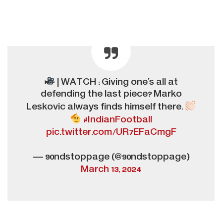
| WATCH : Giving one’s all at
defending the last piece? Marko
Leskovic always finds himself there.
#IndianFootball
pic.twitter.com/UR7EFaCmgF
— 90ndstoppage (@90ndstoppage)
March 13, 2024