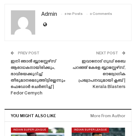
Admin
3761 Posts
0 Comments
PREV POST
NEXT POST
ഇനി ഞാൻ ബ്ലാസ്റ്റേഴ്‌സ്
ഇവാനോട് ഗുഡ് ബൈ
ആരാധകനായിരിക്കും,
പറഞ്ഞ് കേരള ബ്ലാസ്റ്റേഴ്‌സ്,
ഭാവിയെക്കുറിച്ച്
ഔദ്യോഗിക
തീരുമാനമെടുത്തിട്ടില്ലെന്നും
പ്രഖ്യാപനവുമായി ക്ലബ് |
ഫെഡോർ ചെർണിച്ച് |
Kerala Blasters
Fedor Cernych
YOU MIGHT ALSO LIKE
More From Author
INDIAN SUPER LEAGUE
INDIAN SUPER LEAGUE