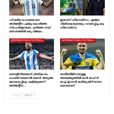
ഡി മരിയ പോയതോടെ
ഇതാണ് ഹീറോയിസം, എല്ലാ
അർജന്റീന പല്ലു കൊഴിഞ്ഞ
വിമർശകരുടെയും വായടപ്പിച്ച കട്ട
സിംഹങ്ങളായോ, കഴിഞ്ഞ നാല്
ഹീറോയിസം
മത്സരത്തിൽ ഒരു വിജയം…
INTERNATIONAL FOOTBALL
INTERNATIONAL FOOTBALL
ബൊളീവിയയോട് പ്രതികാരം
ദേശീയടീമിനായുള്ള
ചെയ്‌ത്‌ ലയണൽ മെസി, അടുത്ത
അരങ്ങേറ്റത്തിൽ മാൻ ഓഫ് ദി
ലോകകപ്പിലും കളിക്കുമെന്ന്
മാച്ച്, ഇവാൻ കലിയുഷ്‌നി വേറെ
അർജന്റീന…
ലെവലാണ്
PREV
NEXT