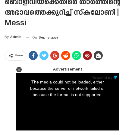
ബൊളീവിയക്കെതിരെ താരത്തിന്റെ
അഭാവത്തെക്കുറിച്ച് സ്‌കലോണി |
Messi
By
Admin
On
Sep 13, 2023
Share
Advertisement
This
is
Powered by:
a
The media could not be loaded, either
modal
window.
because the server or network failed or
because the format is not supported.