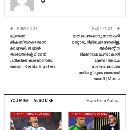
PREV POST
NEXT POST
ലൂണക്ക്
ഇതുപോലൊരു നായകൻ
ഭീഷണിയാകുമെന്ന്
മറ്റൊരു ടീമിനുമുണ്ടാകില്ല,
ഉറപ്പായി, ജപ്പാൻ
അർജന്റീന
താരത്തിന്റെ മിന്നൽ
ടീമിനൊപ്പമുണ്ടാകാൻ
ഫ്രീകിക്ക് കാണേണ്ടതു
വേണ്ടി ആരും
തന്നെ | Kerala Blasters
സഞ്ചരിക്കാത്ത
വഴികളിലൂടെ ലയണൽ
മെസി | Messi
YOU MIGHT ALSO LIKE
More From Author
INTERNATIONAL FOOTBALL
INTERNATIONAL FOOTBALL