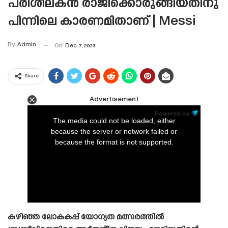
പരിശീലകൻ രാജിക്കൊരുങ്ങിയതിനു
പിന്നിലെ കാരണമിതാണ് | Messi
By
Admin
On
Dec 7, 2023
Share
Advertisement
This
is
Powered by:
a
The media could not be loaded, either
modal
window.
because the server or network failed or
because the format is not supported.
കഴിഞ്ഞ ലോകകപ്പ് യോഗ്യത മത്സരത്തിൽ