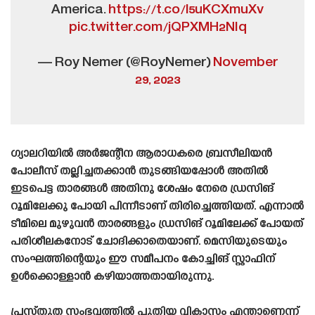
America.
https://t.co/l5uKCXmuXv
pic.twitter.com/jQPXMH2NIq
— Roy Nemer (@RoyNemer)
November
29, 2023
ഗ്യാലറിയിൽ അർജന്റീന ആരാധകരെ ബ്രസീലിയൻ
പോലീസ് തല്ലിച്ചതക്കാൻ തുടങ്ങിയപ്പോൾ അതിൽ
ഇടപെട്ട താരങ്ങൾ അതിനു ശേഷം നേരെ ഡ്രസിങ്
റൂമിലേക്കു പോയി പിന്നീടാണ് തിരിച്ചെത്തിയത്. എന്നാൽ
ടീമിലെ മുഴുവൻ താരങ്ങളും ഡ്രസിങ് റൂമിലേക്ക് പോയത്
പരിശീലകനോട് ചോദിക്കാതെയാണ്. മെസിയുടെയും
സംഘത്തിന്റെയും ഈ സമീപനം കോച്ചിങ് സ്റ്റാഫിന്
ഉൾക്കൊള്ളാൻ കഴിയാത്തതായിരുന്നു.
പ്രസ്‌തുത സംഭവത്തിൽ പുതിയ വികാസം എന്താണെന്ന്