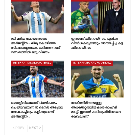
ഡി മരിയ പോയതോടെ
ഇതാണ് ഹീറോയിസം, എല്ലാ
അർജന്റീന പല്ലു കൊഴിഞ്ഞ
വിമർശകരുടെയും വായടപ്പിച്ച കട്ട
സിംഹങ്ങളായോ, കഴിഞ്ഞ നാല്
ഹീറോയിസം
മത്സരത്തിൽ ഒരു വിജയം…
INTERNATIONAL FOOTBALL
INTERNATIONAL FOOTBALL
ബൊളീവിയയോട് പ്രതികാരം
ദേശീയടീമിനായുള്ള
ചെയ്‌ത്‌ ലയണൽ മെസി, അടുത്ത
അരങ്ങേറ്റത്തിൽ മാൻ ഓഫ് ദി
ലോകകപ്പിലും കളിക്കുമെന്ന്
മാച്ച്, ഇവാൻ കലിയുഷ്‌നി വേറെ
അർജന്റീന…
ലെവലാണ്
PREV
NEXT