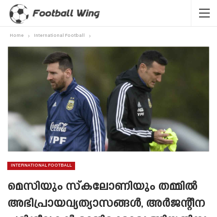
Home
International Football
INTERNATIONAL FOOTBALL
മെസിയും സ്‌കലോണിയും തമ്മിൽ
അഭിപ്രായവ്യത്യാസങ്ങൾ, അർജന്റീന