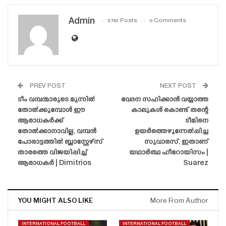
Admin
3761 Posts
0 Comments
PREV POST
NEXT POST
ടീം വമ്പന്മാരുടെ മുന്നിൽ
വേദന സഹിക്കാൻ വയ്യാത്ത
തോൽക്കുമ്പോൾ ഈ
കാലുകൾ കൊണ്ട് തന്റെ
ആരാധകർക്ക്
ടീമിനെ
തോൽക്കാനാവില്ല, വമ്പൻ
ഉയർത്തെഴുന്നേൽപ്പിച്ച
പോരാട്ടത്തിൽ ബ്ലാസ്റ്റേഴ്‌സ്
സുവാരസ്, ഇതാണ്
താരത്തെ വിജയിപ്പിച്ച്
യഥാർത്ഥ ഹീറോയിസം |
ആരാധകർ | Dimitrios
Suarez
YOU MIGHT ALSO LIKE
More From Author
INTERNATIONAL FOOTBALL
INTERNATIONAL FOOTBALL