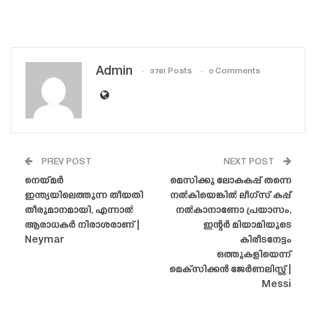
Admin
3761 Posts
0 Comments
PREV POST
NEXT POST
നെയ്‌മർ
മെസിക്കു ലോകകപ്പ് തന്നെ
ഇന്ത്യയിലെത്തുന്ന തീയതി
നൽകിയെങ്കിൽ ലീഗ്‌സ് കപ്പ്
തീരുമാനമായി, എന്നാൽ
നൽകാനാണോ പ്രയാസം,
ആരാധകർ നിരാശരാണ് |
ഇന്റർ മിയാമിയുടെ
Neymar
കിരീടനേട്ടം
ഒത്തുകളിയെന്ന്
മെക്‌സിക്കൻ ജേർണലിസ്റ്റ് |
Messi