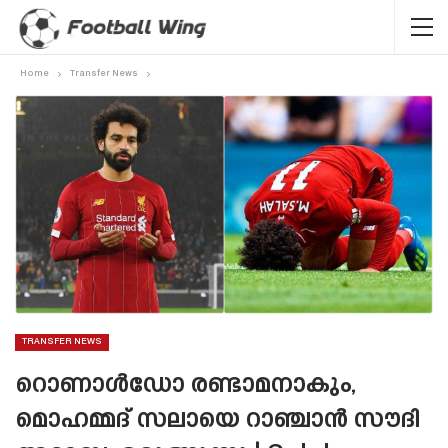
Home
Transfer News
TRANSFER NEWS
റൊണാൾഡോ രണ്ടാമനാകും,
മൊഹമ്മദ് സലായെ റാഞ്ചാൻ സൗദി