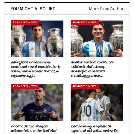
YOU MIGHT ALSO LIKE
More From Author
TRANSFER NEWS
TRANSFER NEWS
ക്രിസ്റ്റ്യൻ റൊമേറോയെ
അൽവാരസിനെ റാഞ്ചാൻ
റാഞ്ചാൻ റയൽ മാഡ്രിഡിന്റെ
പ്രീമിയർ ലീഗ് ക്ലബും,
ശ്രമം, ലോകറെക്കോർഡ് തുക
അർജന്റീന താരത്തിന്
ആവശ്യപ്പെട്ട്…
വേണ്ടിയുള്ള മത്സരം…
TRANSFER NEWS
TRANSFER NEWS
റൊണാൾഡോ അടുത്ത
മെസിക്കൊപ്പം ഒരുമിക്കാൻ
സീസണിൽ ചാമ്പ്യൻസ് ലീഗ്
ഏഞ്ചൽ ഡി മരിയ, അർജന്റീന