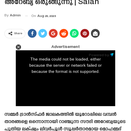
അറേബ്യ ഒരുങ്ങുന്നു | Salah
By
Admin
On
Aug 25, 2023
Share
Advertisement
This
is
Powered by:
a
The media could not be loaded, either
modal
window.
because the server or network failed or
because the format is not supported.
സമ്മർ ട്രാൻസ്‌ഫർ ജാലകത്തിൽ യൂറോപ്പിലെ വമ്പൻ
താരങ്ങളെ ഒന്നൊന്നായി റാഞ്ചുന്ന സൗദി അറേബ്യയുടെ
പുതിയ ലക്‌ഷ്യം ലിവർപൂൾ സൂപ്പർതാരമായ മൊഹമ്മദ്