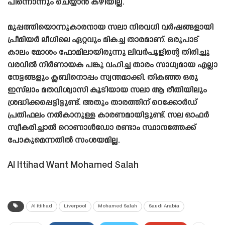
പിന്നൊന്നും ചെയ്യാൻ കഴിയില്ല.
മുപ്പത്തിയൊന്നുകാരനായ സലാ നിരവധി വർഷങ്ങളായി
പ്രീമിയർ ലീഗിലെ ഏറ്റവും മികച്ച താരമാണ്. ഒരുപാട്
കാലം മോശം ഫോമിലായിരുന്നു ലിവർപൂളിന്റെ തിരിച്ചു
വരവിൽ നിർണായക പങ്കു വഹിച്ച താരം സാധ്യമായ എല്ലാ
നേട്ടങ്ങളും ക്ലബിനൊപ്പം സ്വന്തമാക്കി. തികഞ്ഞ ഒരു
ഇസ്‌ലാം മതവിശ്വാസി കൂടിയായ സലാ ആ രീതിയിലും
ശ്രദ്ധിക്കപ്പെട്ടിട്ടുണ്ട്. അതും താരത്തിന് റെക്കോർഡ്
പ്രതിഫലം നൽകാനുള്ള കാരണമായിട്ടുണ്ട്. സല ഓഫർ
സ്വീകരിച്ചാൽ റൊണാൾഡോ രണ്ടാം സ്ഥാനത്തേക്ക്
പോകുമെന്നതിൽ സംശയമില്ല.
Al Ittihad Want Mohamed Salah
Al Ittihad
Liverpool
Mohamed Salah
Saudi Arabia