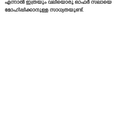
എന്നാൽ ഇത്രയും വലിയൊരു ഓഫർ സലായെ
മോഹിപ്പിക്കാനുള്ള സാധ്യതയുണ്ട്.