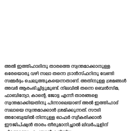
അൽ ഇത്തിഹാദിനു താരത്തെ സ്വന്തമാക്കാനുള്ള
ഒരേയൊരു വഴി സലാ തന്നെ ട്രാൻസ്‌ഫറിനു വേണ്ടി
സമ്മർദ്ദം ചെലുത്തുകയെന്നതാണ്. അതിനുള്ള ശ്രമങ്ങൾ
അവർ ആരംഭിച്ചിട്ടുമുണ്ട്. നിലവിൽ തന്നെ ബെൻസിമ,
ഫാബിന്യോ, കാന്റെ, ജോട്ട എന്നീ താരങ്ങളെ
സ്വന്തമാക്കിയതിനു പിന്നാലെയാണ് അൽ ഇത്തിഹാദ്
സലായെ സ്വന്തമാക്കാൻ ശ്രമിക്കുന്നത്. സൗദി
അറേബ്യയിൽ നിന്നുള്ള ഓഫർ സ്വീകരിക്കാൻ
ഈജിപ്ഷ്യൻ താരം തീരുമാനിച്ചാൽ ലിവർപൂളിന്