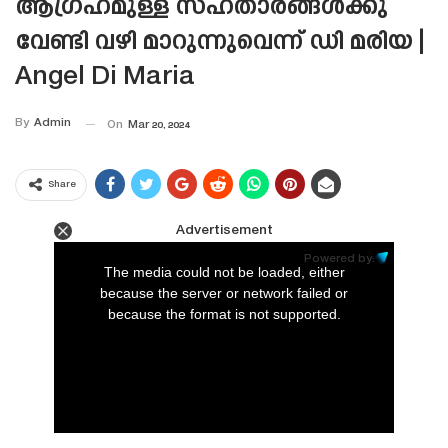
ആഗ്രഹമുള്ള സഹതാരങ്ങൾക്കു
വേണ്ടി വഴി മാറുന്നുവെന്ന് ഡി മരിയ |
Angel Di Maria
By
Admin
On
Mar 20, 2024
Share
Advertisement
This
is
Powered by:
a
The media could not be loaded, either
modal
window.
because the server or network failed or
because the format is not supported.