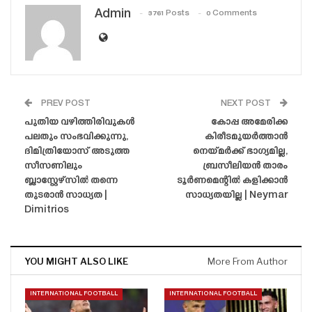
Admin
3761 Posts
0 Comments
PREV POST
NEXT POST
പുതിയ വഴിത്തിരിവുകൾ
കോപ്പ അമേരിക്ക
പലതും സംഭവിക്കുന്നു,
കിരീടമുയർത്താൻ
ദിമിത്രിയോസ് അടുത്ത
നെയ്‌മർക്ക് ഭാഗ്യമില്ല,
സീസണിലും
ബ്രസീലിയൻ താരം
ബ്ലാസ്റ്റേഴ്‌സിൽ തന്നെ
ടൂർണമെന്റിൽ കളിക്കാൻ
തുടരാൻ സാധ്യത |
സാധ്യതയില്ല | Neymar
Dimitrios
YOU MIGHT ALSO LIKE
More From Author
INTERNATIONAL FOOTBALL
INTERNATIONAL FOOTBALL