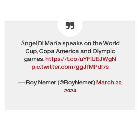
Ángel Di María speaks on the World
Cup, Copa America and Olympic
games.
https://t.co/uYFlUEJWgN
pic.twitter.com/ggJfMPdI73
— Roy Nemer (@RoyNemer)
March 20,
2024