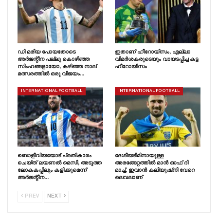
ഡി മരിയ പോയതോടെ
ഇതാണ് ഹീറോയിസം, എല്ലാ
അർജന്റീന പല്ലു കൊഴിഞ്ഞ
വിമർശകരുടെയും വായടപ്പിച്ച കട്ട
സിംഹങ്ങളായോ, കഴിഞ്ഞ നാല്
ഹീറോയിസം
മത്സരത്തിൽ ഒരു വിജയം…
INTERNATIONAL FOOTBALL
INTERNATIONAL FOOTBALL
ബൊളീവിയയോട് പ്രതികാരം
ദേശീയടീമിനായുള്ള
ചെയ്‌ത്‌ ലയണൽ മെസി, അടുത്ത
അരങ്ങേറ്റത്തിൽ മാൻ ഓഫ് ദി
ലോകകപ്പിലും കളിക്കുമെന്ന്
മാച്ച്, ഇവാൻ കലിയുഷ്‌നി വേറെ
അർജന്റീന…
ലെവലാണ്
PREV
NEXT