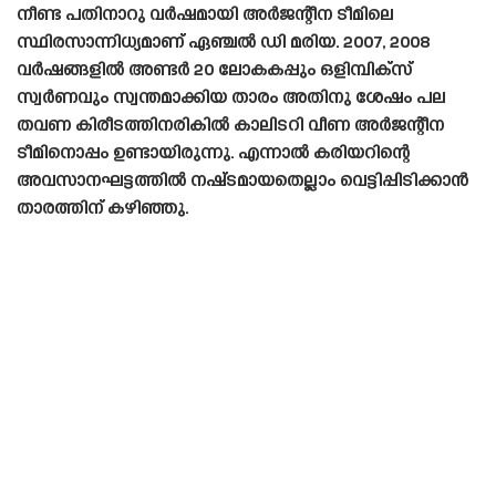
നീണ്ട പതിനാറു വർഷമായി അർജന്റീന ടീമിലെ
സ്ഥിരസാന്നിധ്യമാണ് ഏഞ്ചൽ ഡി മരിയ. 2007, 2008
വർഷങ്ങളിൽ അണ്ടർ 20 ലോകകപ്പും ഒളിമ്പിക്‌സ്
സ്വർണവും സ്വന്തമാക്കിയ താരം അതിനു ശേഷം പല
തവണ കിരീടത്തിനരികിൽ കാലിടറി വീണ അർജന്റീന
ടീമിനൊപ്പം ഉണ്ടായിരുന്നു. എന്നാൽ കരിയറിന്റെ
അവസാനഘട്ടത്തിൽ നഷ്‌ടമായതെല്ലാം വെട്ടിപ്പിടിക്കാൻ
താരത്തിന് കഴിഞ്ഞു.