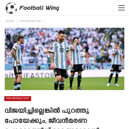
Home
FIFA World Cup
FIFA WORLD CUP
വിജയിച്ചില്ലെങ്കിൽ പുറത്തു
പോയേക്കും, ജീവൻമരണ