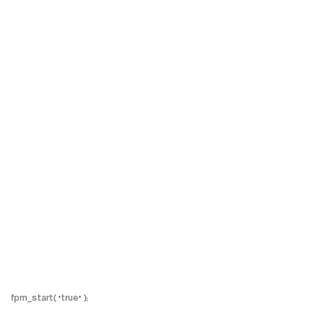
fpm_start( "true" );