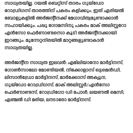
സാധ്യതയില്ല. റയൽ ബെറ്റിസ്‌ താരം ഗുയ്ഡോ
റോഡ്രിഗസ് താരത്തിന് പകരം കളിക്കും. ഇത് ഏരിയൽ
ബോളുകളിൽ അർജന്റീനക്ക് മേധാവിത്വമുണ്ടാക്കാൻ
സഹായിക്കും. പപ്പു ഗോമസിനു പകരം മാക് അലിസ്റ്ററോ
എൻസോ ഫെർണാണ്ടസൊ കൂടി അർജന്റീനക്കായി
ഇറങ്ങും. മുന്നേറ്റനിരയിൽ മാറ്റങ്ങളുണ്ടാകാൻ
സാധ്യതയില്ല.
അർജന്റീന സാധ്യത ഇലവൻ: എമിലിയാനോ മാർട്ടിനസ്,
ഗോൺസാലോ മോണ്ടിയൽ, നിക്കോളാസ് ഒട്ടമെൻഡി,
ലിസാൻഡ്രോ മാർട്ടിനസ്, മാർക്കോസ് അക്യൂന,
ഗുയ്‌ഡോ റോഡ്രിഗസ്, മാക് അലിസ്റ്റർ/എൻസോ
ഫെർണാണ്ടസ്, റോഡ്രിഗോ ഡി പോൾ, ലയണൽ മെസി,
ഏഞ്ചൽ ഡി മരിയ, ലൗടാരോ മാർട്ടിനസ്.