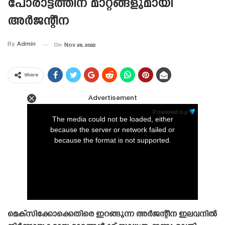
പോരാട്ടത്തിന് മാറ്റങ്ങളുമായി
അർജന്റീന
By
Admin
On
Nov 26, 2022
Share
Advertisement
This
is
Powered by:
a
The media could not be loaded, either
modal
window.
because the server or network failed or
because the format is not supported.
മെക്‌സിക്കോക്കെതിരെ ഇറങ്ങുന്ന അർജന്റീന ഇലവനിൽ