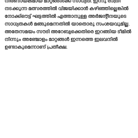
നിർണായകമായ മാറ്റങ്ങൾക്ക് സാധ്യത. ഇന്നു രാത്രി
നടക്കുന്ന മത്സരത്തിൽ വിജയിക്കാൻ കഴിഞ്ഞില്ലെങ്കിൽ
നോക്ക്ഔട്ട് ഘട്ടത്തിൽ എത്താനുള്ള അർജന്റീനയുടെ
സാധ്യതകൾ മങ്ങുമെന്നതിൽ യാതൊരു സംശയവുമില്ല.
അതേസമയം സൗദി അറേബ്യക്കെതിരെ ഇറങ്ങിയ ടീമിൽ
നിന്നും അഞ്ചോളം മാറ്റങ്ങൾ ഇന്നത്തെ ഇലവനിൽ
ഉണ്ടാകുമെന്നാണ് പ്രതീക്ഷ.