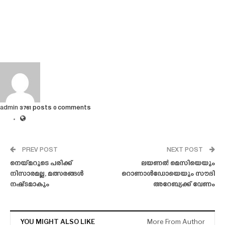
admin
3761 posts
0 comments
PREV POST
NEXT POST
നെയ്‌മറുടെ പരിക്ക്
ലയണൽ മെസിയെയും
നിസാരമല്ല, മത്സരങ്ങൾ
റൊണാൾഡോയെയും സൗദി
നഷ്‌ടമാകും
അറേബ്യക്ക് വേണം
YOU MIGHT ALSO LIKE
More From Author