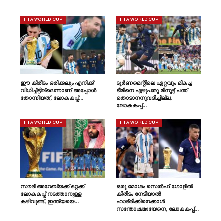
FIFA WORLD CUP
FIFA WORLD CUP
ഈ കിരീടം ഒരിക്കലും എനിക്ക്
ടൂർണമെന്റിലെ ഏറ്റവും മികച്ച
വിധിച്ചിട്ടില്ലെന്നാണ് അപ്പോൾ
ടീമിനെ എഴുപതു മിനുട്ട് പന്ത്
തോന്നിയത്, ലോകകപ്പ്…
തൊടാനനുവദിച്ചില്ല,
ലോകകപ്പ്…
FIFA WORLD CUP
FIFA WORLD CUP
സൗദി അറേബ്യക്ക് ഒറ്റക്ക്
ഒരു മോശം സെൽഫ് ഗോളിൽ
ലോകകപ്പ് നടത്താനുള്ള
കിരീടം നേടിയാൽ
കഴിവുണ്ട്, ഇന്ത്യയെ…
ഹാട്രിക്കിനെക്കാൾ
സന്തോഷമായേനെ, ലോകകപ്പ്…