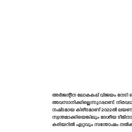
അർജന്റീന ലോകകപ്പ് വിജയം നേടി ഒ
അവസാനിക്കില്ലെന്നുറപ്പാണ്. നി
നഷ്‌ടമായ കിരീടമാണ് 2022ൽ ലയണൽ
സ്വന്തമാക്കിയെങ്കിലും ദേശീയ ടീമി
കരിയറിൽ ഏറ്റവും സന്തോഷം നൽകുന്ന