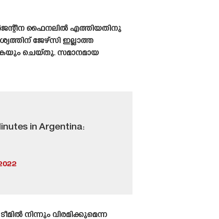
 അർജന്റീന ഫൈനലിൽ എത്തിയതിനു
്തിന് ജേഴ്‌സി ഇല്ലാത്ത
ുകയും ചെയ്‌തു. സമാനമായ
inutes in Argentina:
2022
ൽ നിന്നും വിരമിക്കുമെന്ന