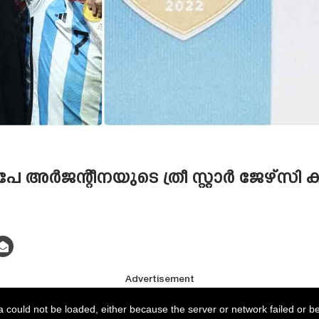
ർജന്റീനയുടെ ത്രീ സ്റ്റാർ ജേഴ്‌സി കിറ
Advertisement
 could not be loaded, either because the server or network failed or b