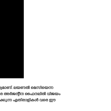
ര്യമാണ്. ലയണൽ മെസിയെന്ന
തിരെ അർജന്റീന ഫൈനലിൽ വിജയം
ിക്കുന്ന എതിരാളികൾ വരെ ഈ