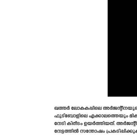
window.
ഖത്തർ ലോകകപ്പിലെ അർജന്റീനയുട
ഫുട്ബോളിലെ എക്കാലത്തെയും മിക
നേടി കിരീടം ഉയർത്തിയത്. അർജന
നേട്ടത്തിൽ സന്തോഷം പ്രകടിപ്പി