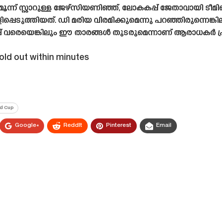
ം മൂന്ന് സ്റ്റാറുള്ള ജേഴ്‌സിയണിഞ്ഞ്, ലോകകപ്പ് ജേതാവായി 
ുത്തിയത്. ഡി മരിയ വിരമിക്കുമെന്നു പറഞ്ഞിരുന്നെങ്ക
് വരെയെങ്കിലും ഈ താരങ്ങൾ തുടരുമെന്നാണ് ആരാധകർ പ്രത
sold out within minutes
ld Cup
Google+
ReddIt
Pinterest
Email