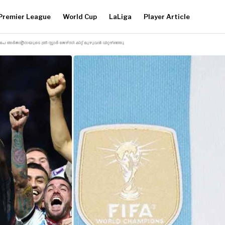
Premier League
World Cup
LaLiga
Player Article
ർജന്റീനയുടെ ത്രീ സ്റ്റാർ ജേഴ്‌സി കിറ്റ് മുഴുവൻ വിറ്റഴിഞ്ഞു