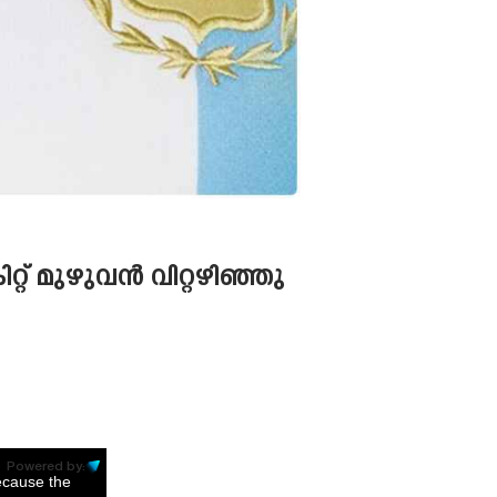
്റ് മുഴുവൻ വിറ്റഴിഞ്ഞു
Powered by:
ecause the