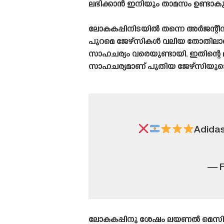
ലഭിക്കാൻ ഇനിയും താമസം ഉണ്ടാകുമെന
ലോകകപ്പിനിടയിൽ തന്നെ അർജന്റീ
പുറമെ ജേഴ്‌സികൾ വലിയ തോതിലാണ് 
സാഹചര്യം വരെയുണ്ടായി. ഇതിന്റെ
സാഹചര്യമാണ് പുതിയ ജേഴ്‌സിയുടെ ക
Adidas
— F
ലോകകപ്പിനു ശേഷം ലയണൽ മെസി, ഏഞ