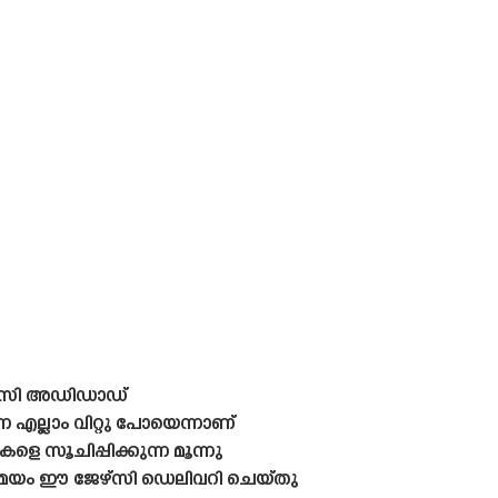
േഴ്‌സി അഡിഡാഡ്
 എല്ലാം വിറ്റു പോയെന്നാണ്‌
ളെ സൂചിപ്പിക്കുന്ന മൂന്നു
സമയം ഈ ജേഴ്‌സി ഡെലിവറി ചെയ്‌തു