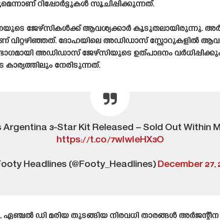
്നാണ് റിപ്പോർട്ടുകൾ സൂചിപ്പിക്കുന്നത്.
നയുടെ ജേഴ്‌സികൾക്ക് ആവശ്യക്കാർ കൂടുതലായിരുന്നു.
വിറ്റഴിഞ്ഞത്. ദോഹയിലെ അഡിഡാസ് സ്റ്റോറുകളിൽ ആവശ്യത
 ഭാഗമായി അഡിഡാസ് ജേഴ്‌സിയുടെ ഉത്പാദനം വർധിപ്പിക്ക
ാര്യത്തിലും നേരിടുന്നത്.
 Argentina 3-Star Kit Released – Sold Out Within M
https://t.co/7wIwIeHX3O
ooty Headlines (@Footy_Headlines)
December 27, 
്ചൽ ഡി മരിയ തുടങ്ങിയ നിരവധി താരങ്ങൾ അർജന്റീന ടീമി