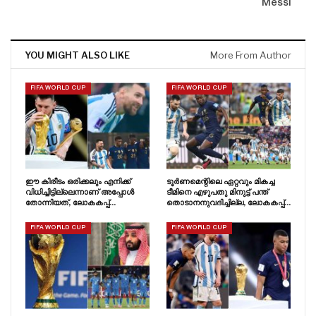
Messi
YOU MIGHT ALSO LIKE
More From Author
FIFA WORLD CUP
FIFA WORLD CUP
ഈ കിരീടം ഒരിക്കലും എനിക്ക്
ടൂർണമെന്റിലെ ഏറ്റവും മികച്ച
വിധിച്ചിട്ടില്ലെന്നാണ് അപ്പോൾ
ടീമിനെ എഴുപതു മിനുട്ട് പന്ത്
തോന്നിയത്, ലോകകപ്പ്…
തൊടാനനുവദിച്ചില്ല, ലോകകപ്പ്…
FIFA WORLD CUP
FIFA WORLD CUP