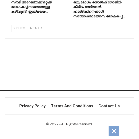
സൗദി അറേബ്യക്ക് ഒറ്റക്ക്
ഒരു മോശം സെൽഫ് ഗോളിൽ
ലോകകപ്പ് നടത്താനുള്ള
കിരീടം നേടിയാൽ
കഴിവുണ്ട്, ഇന്ത്യയെ…
ഹാട്രിക്കിനെക്കാൾ
സന്തോഷമായേനെ, ലോകകപ്പ്…
PREV
NEXT
Privacy Policy
Terms And Conditions
Contact Us
© 2022 - All Rights Reserved.