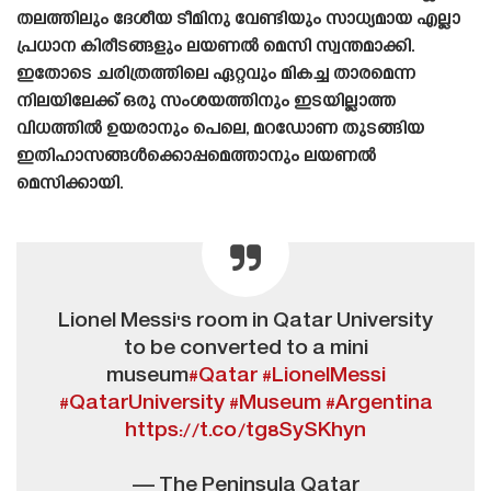
തലത്തിലും ദേശീയ ടീമിനു വേണ്ടിയും സാധ്യമായ എല്ലാ
പ്രധാന കിരീടങ്ങളും ലയണൽ മെസി സ്വന്തമാക്കി.
ഇതോടെ ചരിത്രത്തിലെ ഏറ്റവും മികച്ച താരമെന്ന
നിലയിലേക്ക് ഒരു സംശയത്തിനും ഇടയില്ലാത്ത
വിധത്തിൽ ഉയരാനും പെലെ, മറഡോണ തുടങ്ങിയ
ഇതിഹാസങ്ങൾക്കൊപ്പമെത്താനും ലയണൽ
മെസിക്കായി.
Lionel Messi's room in Qatar University
to be converted to a mini
museum
#Qatar
#LionelMessi
#QatarUniversity
#Museum
#Argentina
https://t.co/tg8SySKhyn
— The Peninsula Qatar