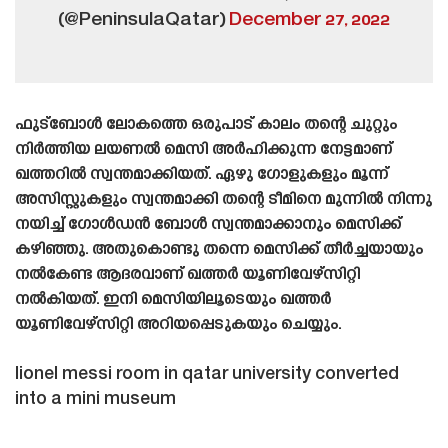
(@PeninsulaQatar)
December 27, 2022
ഫുട്ബോൾ ലോകത്തെ ഒരുപാട് കാലം തന്റെ ചുറ്റും
നിർത്തിയ ലയണൽ മെസി അർഹിക്കുന്ന നേട്ടമാണ്
ഖത്തറിൽ സ്വന്തമാക്കിയത്. ഏഴു ഗോളുകളും മൂന്ന്
അസിസ്റ്റുകളും സ്വന്തമാക്കി തന്റെ ടീമിനെ മുന്നിൽ നിന്നു
നയിച്ച് ഗോൾഡൻ ബോൾ സ്വന്തമാക്കാനും മെസിക്ക്
കഴിഞ്ഞു. അതുകൊണ്ടു തന്നെ മെസിക്ക് തീർച്ചയായും
നൽകേണ്ട ആദരവാണ് ഖത്തർ യൂണിവേഴ്‌സിറ്റി
നൽകിയത്. ഇനി മെസിയിലൂടെയും ഖത്തർ
യൂണിവേഴ്‌സിറ്റി അറിയപ്പെടുകയും ചെയ്യും.
lionel messi room in qatar university converted
into a mini museum