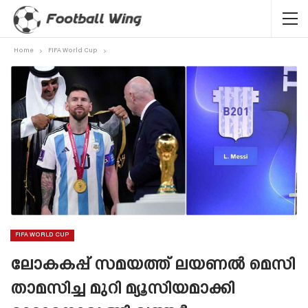
Home
FIFA World Cup
FIFA WORLD CUP
ലോകകപ്പ് സമയത്ത് ലയണൽ മെസി
താമസിച്ച മുറി മ്യൂസിയമാക്കി