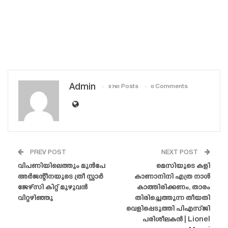
Admin
3761 Posts
0 Comments
PREV POST
NEXT POST
വിപണിയിലെത്തും മുൻപേ
മെസിയുടെ കളി
അർജന്റീനയുടെ ത്രീ സ്റ്റാർ
കാണാനിനി എത്ര നാൾ
ജേഴ്‌സി കിറ്റ് മുഴുവൻ
കാത്തിരിക്കണം, താരം
വിറ്റഴിഞ്ഞു
തിരിച്ചെത്തുന്ന തീയതി
വെളിപ്പെടുത്തി പിഎസ്‌ജി
പരിശീലകൻ | Lionel