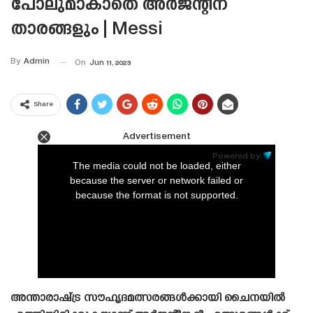
പോലുമാകാതെ അർജന്റീന
താരങ്ങളും | Messi
By
Admin
On
Jun 11, 2023
Share
Advertisement
This
is
Powered by:
a
The media could not be loaded, either
modal
window.
because the server or network failed or
because the format is not supported.
അന്താരാഷ്‌ട്ര സൗഹൃദമത്സരങ്ങൾക്കായി ചൈനയിൽ