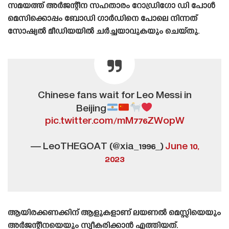
സമയത്ത് അർജന്റീന സഹതാരം റോഡ്രിഗോ ഡി പോൾ
മെസിക്കൊപ്പം ബോഡി ഗാർഡിനെ പോലെ നിന്നത്
സോഷ്യൽ മീഡിയയിൽ ചർച്ചയാവുകയും ചെയ്‌തു.
Chinese fans wait for Leo Messi in
Beijing
pic.twitter.com/mM776ZWopW
— LeoTHEGOAT (@xia_1996_)
June 10,
2023
ആയിരക്കണക്കിന് ആളുകളാണ് ലയണൽ മെസ്സിയെയും
അർജന്റീനയെയും സ്വീകരിക്കാൻ എത്തിയത്.