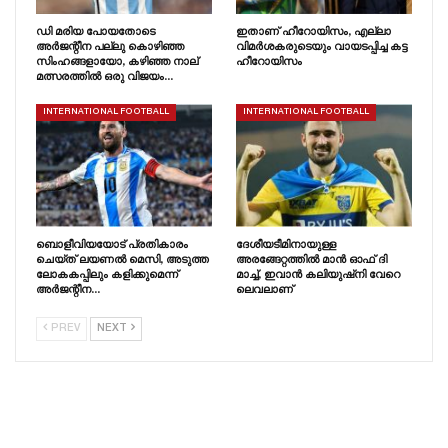
ഡി മരിയ പോയതോടെ
ഇതാണ് ഹീറോയിസം, എല്ലാ
അർജന്റീന പല്ലു കൊഴിഞ്ഞ
വിമർശകരുടെയും വായടപ്പിച്ച കട്ട
സിംഹങ്ങളായോ, കഴിഞ്ഞ നാല്
ഹീറോയിസം
മത്സരത്തിൽ ഒരു വിജയം…
INTERNATIONAL FOOTBALL
INTERNATIONAL FOOTBALL
ബൊളീവിയയോട് പ്രതികാരം
ദേശീയടീമിനായുള്ള
ചെയ്‌ത്‌ ലയണൽ മെസി, അടുത്ത
അരങ്ങേറ്റത്തിൽ മാൻ ഓഫ് ദി
ലോകകപ്പിലും കളിക്കുമെന്ന്
മാച്ച്, ഇവാൻ കലിയുഷ്‌നി വേറെ
അർജന്റീന…
ലെവലാണ്
PREV
NEXT