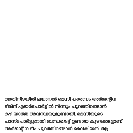
അതിനിടയിൽ ലയണൽ മെസി കാരണം അർജന്റീന
ടീമിന് എയർപോർട്ടിൽ നിന്നും പുറത്തിറങ്ങാൻ
കഴിയാത്ത അവസ്ഥയുമുണ്ടായി. മെസിയുടെ
പാസ്‌പോർട്ടുമായി ബന്ധപ്പെട്ട് ഉണ്ടായ കുഴപ്പങ്ങളാണ്
അർജന്റീന ടീം പുറത്തിറങ്ങാൻ വൈകിയത്. ആ