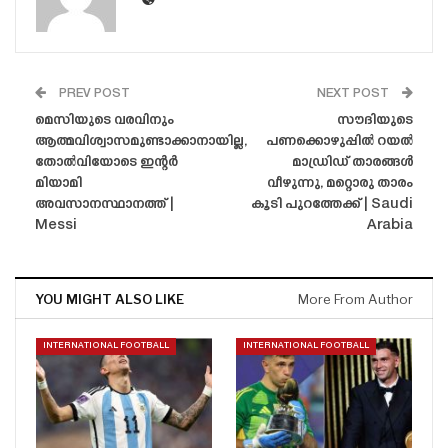
PREV POST
NEXT POST
മെസിയുടെ വരവിനും
സൗദിയുടെ
ആത്മവിശ്വാസമുണ്ടാക്കാനായില്ല,
പണക്കൊഴുപ്പിൽ റയൽ
തോൽവിയോടെ ഇന്റർ
മാഡ്രിഡ് താരങ്ങൾ
മിയാമി
വീഴുന്നു, മറ്റൊരു താരം
അവസാനസ്ഥാനത്ത് |
കൂടി പുറത്തേക്ക് | Saudi
Messi
Arabia
YOU MIGHT ALSO LIKE
More From Author
INTERNATIONAL FOOTBALL
INTERNATIONAL FOOTBALL