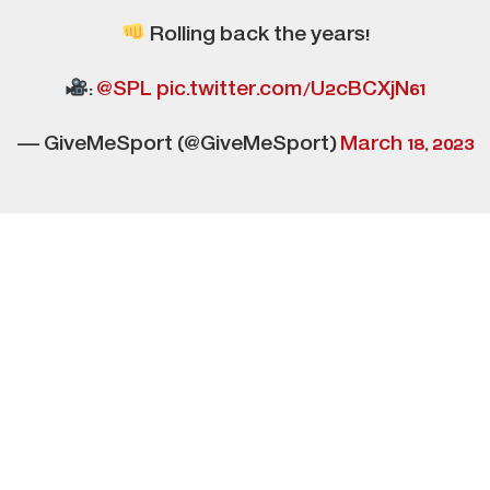
Rolling back the years!
:
@SPL
pic.twitter.com/U2cBCXjN61
— GiveMeSport (@GiveMeSport)
March 18, 2023