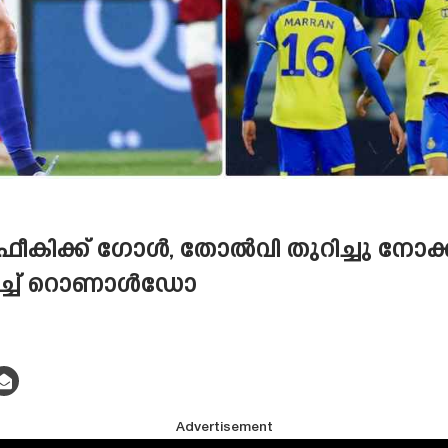
ീകിക്ക് ഗോൾ, തോൽവി തുറിച്ചു നോക്കി
നയിച്ച് റൊണാൾഡോ
Advertisement