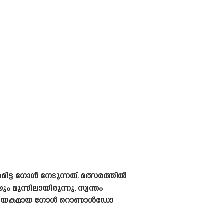
ിട്ട ഗോൾ നേടുന്നത്. മത്സരത്തിൽ
മുന്നിലായിരുന്നു. സ്വന്തം
 നിർണായകമായ ഗോൾ റൊണാൾഡോ