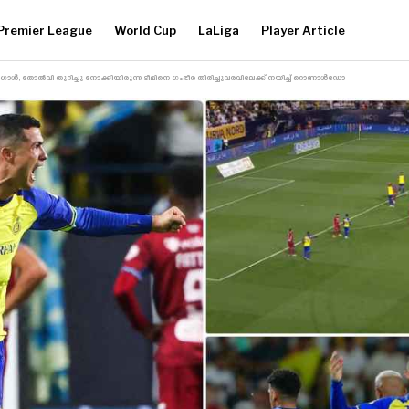
Premier League
World Cup
LaLiga
Player Article
ഗോൾ, തോൽവി തുറിച്ചു നോക്കിയിരുന്ന ടീമിനെ ഗംഭീര തിരിച്ചുവരവിലേക്ക് നയിച്ച് റൊണാൾഡോ