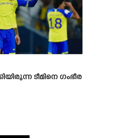
യിരുന്ന ടീമിനെ ഗംഭീര