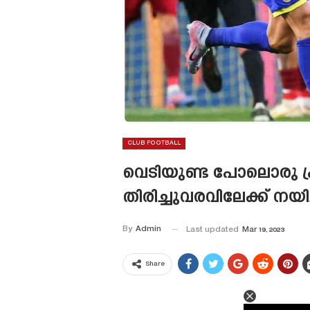
CLUB FOOTBALL
വെടിയുണ്ട പോലൊരു ഫ്ര
തിരിച്ചുവരവിലേക്ക് 
By
Admin
Last updated
Mar 19, 2023
Share
This