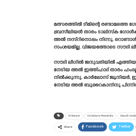
മത്സരത്തിൽ ടീമിന്റെ രണ്ടാമത്തെ 
ബ്രസീലിയൻ താരം ടാലിസ്‌ക ഗോൾകീപ
അൽ നസ്‌റിനൊപ്പം നിന്നു. റൊണാ
സംശയമില്ല. വിജയത്തോടെ സൗദി ല
സൗദി ലീഗിൽ ജനുവരിയിൽ എത്തിയ
നേടിയ അൽ ഇത്തിഹാദ് താരം ഹംദല്ല
നിൽക്കുന്നു. കാർലോസ് ജൂനിയർ, ഇ
നേടിയ അൽ ബുറൈകാനിനു പിന്ന
Al Nassr
Cristiano Ronaldo
Saudi Arab
Facebook
Twitter
Share