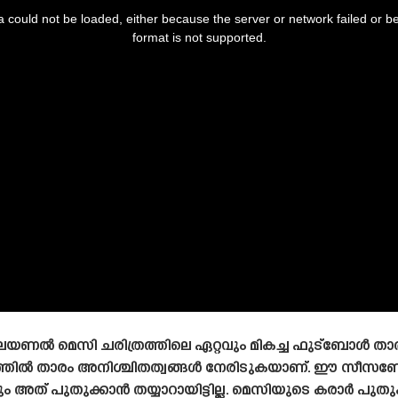
 could not be loaded, either because the server or network failed or b
format is not supported.
യണൽ മെസി ചരിത്രത്തിലെ ഏറ്റവും മികച്ച ഫുട്ബോൾ താരമെ
യത്തിൽ താരം അനിശ്ചിതത്വങ്ങൾ നേരിടുകയാണ്. ഈ സീസ
ത് പുതുക്കാൻ തയ്യാറായിട്ടില്ല. മെസിയുടെ കരാർ പുതുക