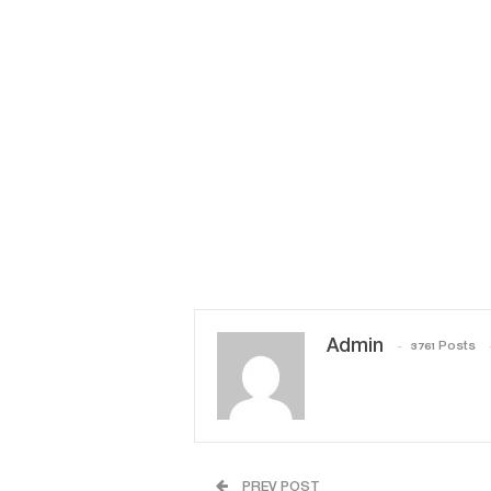
Admin
3761 Posts
PREV POST