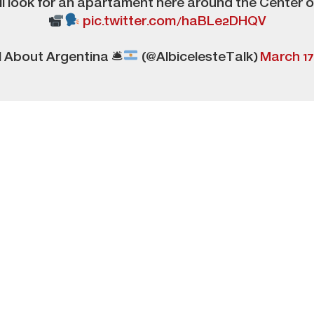
ll look for an apartament here around the Center o
pic.twitter.com/haBLe2DHQV
l About Argentina 🛎
(@AlbicelesteTalk)
March 17