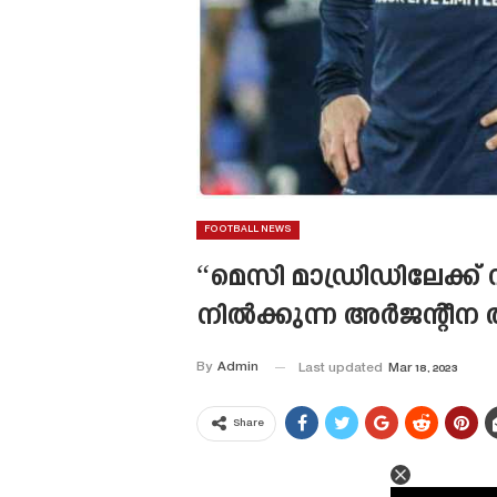
FOOTBALL NEWS
“മെസി മാഡ്രിഡിലേക്ക് 
നിൽക്കുന്ന അർജന്റീന 
By
Admin
Last updated
Mar 18, 2023
Share
This