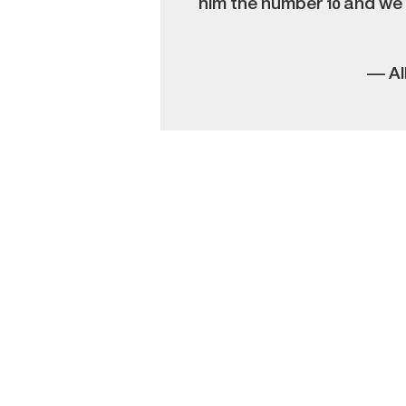
him the number 10 and we’
— Al