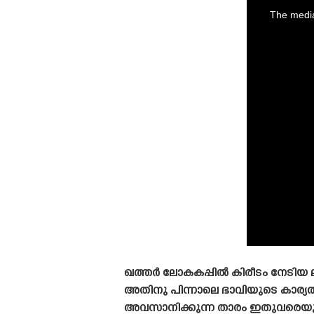
is
a
The media
modal
window.
ഖത്തർ ലോകകപ്പിൽ കിരീടം നേടിയ ല
അതിനു പിന്നാലെ ഭാവിയുടെ കാര്
അവസാനിക്കുന്ന താരം ഇതുവരെയും അ