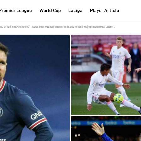
Premier League
World Cup
LaLiga
Player Article
താം നമ്പർ ജേഴ്‌സി തരാം”- ഭാവി അനിശ്ചിതത്വത്തിൽ നിൽക്കുന്ന അർജന്റീന താരത്തിന് ക്ഷണം