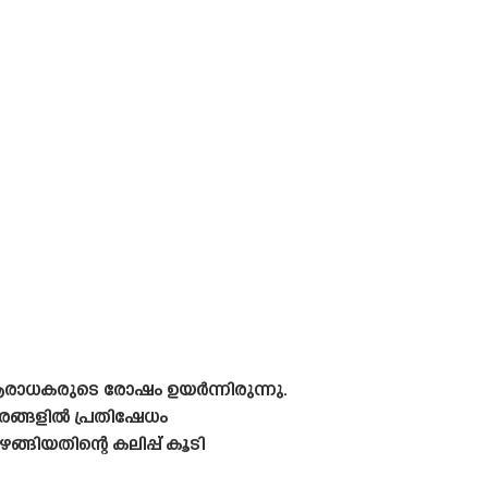
ആരാധകരുടെ രോഷം ഉയർന്നിരുന്നു.
്സരങ്ങളിൽ പ്രതിഷേധം
ങിയതിന്റെ കലിപ്പ് കൂടി