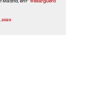
f Madrid, eh?”
@ellarguero
, 2023