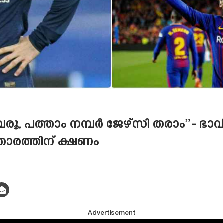
വരൂ, പത്താം നമ്പർ ജേഴ്‌സി തരാം”- ഭാ
താരത്തിന് ക്ഷണം
Advertisement