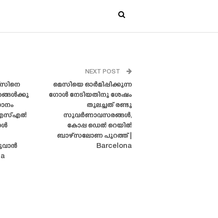
NEXT POST
ഴ്‌സിനെ
മെസിയെ ഓർമിപ്പിക്കുന്ന
ഞങ്ങൾക്കു
ഗോൾ നേടിയതിനു ശേഷം
ാനം
തുലച്ചത് രണ്ടു
ഐഎസ്എൽ
സുവർണാവസരങ്ങൾ,
ോൾ
കോപ്പ ഡെൽ റെയിൽ
ബാഴ്‌സലോണ പുറത്ത് |
യുവാൻ
Barcelona
la