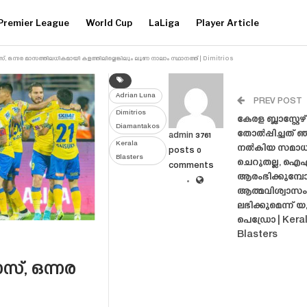
Premier League
World Cup
LaLiga
Player Article
്, ഒന്നര മാസത്തിലധികമായി കളത്തിലില്ലെങ്കിലും ലൂണ നാലാം സ്ഥാനത്ത് | Dimitrios
Adrian Luna
PREV POST
Dimitrios
കേരള ബ്ലാസ്റ്റേ
Diamantakos
തോൽപ്പിച്ചത് 
admin
3761
Kerala
നൽകിയ സമാധ
posts
0
Blasters
ചെറുതല്ല, 
comments
ആരംഭിക്കുമ്പ
ആത്മവിശ്വാസം
ലഭിക്കുമെന്ന് 
പെഡ്രോ | Kera
Blasters
സ്, ഒന്നര