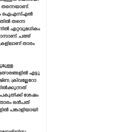
ൾ തന്നെയാണ്.
ങളും ഐഎസ്എൽ
 അതിൽ തന്നെ
ിൽ ഏറ്റവുമധികം
ോസാണ്. പത്ത്
ുകളിലാണ് താരം
ുമുള്ള
മത്സരങ്ങളിൽ എട്ടു
ണ, ക്രിവല്ലേറോ
ിൽക്കുന്നത്
കുതിക്ക് ശേഷം
്ത താരം ഒൻപത്
ളിൽ പങ്കാളിയായി