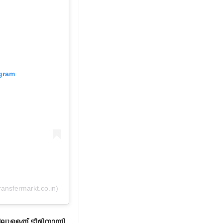
agram
ansfermarkt.co.in)
നിലുള്ളത് ടീമിനായി