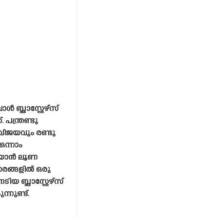
്ലാസ്റ്റേഴ്‌സ്
 പന്ത്രണ്ടു
 വിജയവും രണ്ടു
ന്നാം
രിയാൻ ലൂണ
്സരങ്ങളിൽ ഒരു
ബ്ലാസ്റ്റേഴ്‌സ്
നുണ്ട്.