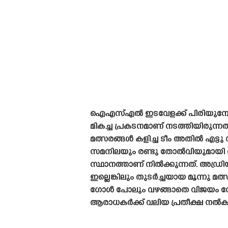
ഐഎസ്എൽ ഇടവേളക്ക് പിരിയുമ്പോൾ ബ
മികച്ച പ്രകടനമാണ് നടത്തിയിരുന്നത്.
മത്സരങ്ങൾ കളിച്ച ടീം അതിൽ എട്ടു
സമനിലയും രണ്ടു തോൽവിയുമായി ഒ
സ്ഥാനത്താണ് നിൽക്കുന്നത്. അഡ്
ഇല്ലെങ്കിലും തുടർച്ചയായ മൂന്നു മത
ഗോൾ പോലും വഴങ്ങാതെ വിജയം നേടിയ 
ആരാധകർക്ക് വലിയ പ്രതീക്ഷ നൽകുന്