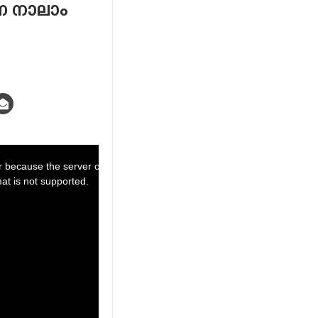
ൂണ നാലാം
Powered by:
r because the server or network failed or because the
at is not supported.