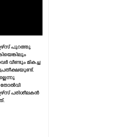
ഴ്‌സ് പുറത്തു
യെങ്കിലും
വീണ്ടും മികച്ച
പ്രതീക്ഷയുണ്ട്.
്ലെന്നു
ൽ തോൽവി
േഴ്‌സ് പരിശീലകൻ
്.