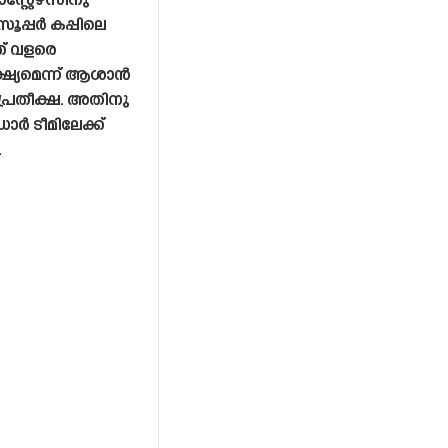
്റ്റേഴ്‌സിനു
ൂപ്പർ കപ്പിലെ
് വളരെ
്ഷ്യമെന്ന് ആശാൻ
്രതീക്ഷ. അതിനു
ർ ടീമിലേക്ക്
.