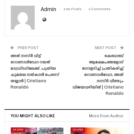
Admin
3761 Posts
0 Comments
PREV POST
NEXT POST
അൽ നസ്ർ വിട്ട്
കെബാബ്
റൊണാൾഡോ റയൽ
ആക്ഷേപങ്ങളോട്
മാഡ്രിഡിലേക്ക്, പുതിയ
ഗോളടിച്ച് പ്രതികരിച്ച്
ചുമതല നൽകാൻ പെരസ്
റൊണാൾഡോ, അൽ
തയ്യാർ | Cristiano
നസ്ർ വീണ്ടും
Ronaldo
വിജയവഴിയിൽ | Cristiano
Ronaldo
YOU MIGHT ALSO LIKE
More From Author
LA LIGA
LA LIGA