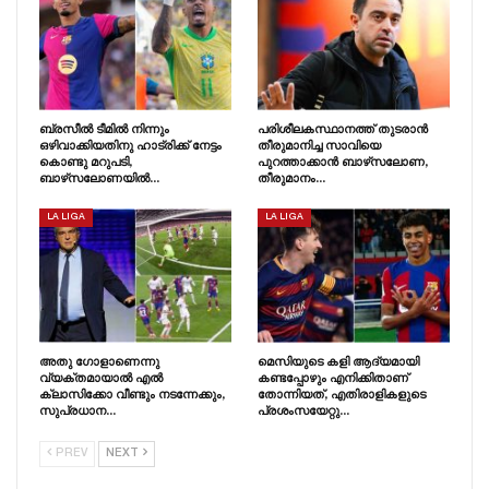
ബ്രസീൽ ടീമിൽ നിന്നും
പരിശീലകസ്ഥാനത്ത് തുടരാൻ
ഒഴിവാക്കിയതിനു ഹാട്രിക്ക് നേട്ടം
തീരുമാനിച്ച സാവിയെ
കൊണ്ടു മറുപടി,
പുറത്താക്കാൻ ബാഴ്‌സലോണ,
ബാഴ്‌സലോണയിൽ…
തീരുമാനം…
LA LIGA
LA LIGA
അതു ഗോളാണെന്നു
മെസിയുടെ കളി ആദ്യമായി
വ്യക്തമായാൽ എൽ
കണ്ടപ്പോഴും എനിക്കിതാണ്
ക്ലാസിക്കോ വീണ്ടും നടന്നേക്കും,
തോന്നിയത്, എതിരാളികളുടെ
സുപ്രധാന…
പ്രശംസയേറ്റു…
PREV
NEXT