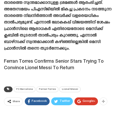
താരത്തെ സ്വന്തമാക്കാനുള്ള ശ്രമങ്ങൾ ആരംഭിച്ചത്.
അതേസമയം പിഎസ്‌ജിയിൽ മികച്ച പ്രകടനം നടത്തുന്ന
താരത്തെ നിലനിർത്താൻ അവർക്ക് വളരെയധികം
താൽപര്യമുണ്ട്. എന്നാൽ ലോകകപ്പ് വിജയത്തിന് ശേഷം
ഫ്രാൻസിലെ ആരാധകർ എതിരായതോടെ മെസിക്ക്
ക്ലബിൽ തുടരാൻ താൽപര്യം കുറഞ്ഞു. എന്നാൽ
ബാഴ്‌സക്ക് സ്വന്തമാക്കാൻ കഴിഞ്ഞില്ലെങ്കിൽ മെസി
ഫ്രാൻസിൽ തന്നെ തുടർന്നേക്കും.
Ferran Torres Confirms Senior Stars Trying To
Convince Lionel Messi To Return
FC Barcelona
Ferran Torres
Lionel Messi
Facebook
Twitter
Google+
Share