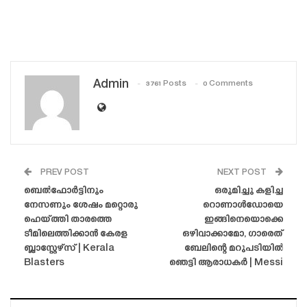
Admin
3761 Posts
0 Comments
PREV POST
NEXT POST
ബെൽഫോർട്ടിനും
ഒരുമിച്ചു കളിച്ച
നേസണും ശേഷം മറ്റൊരു
റൊണാൾഡോയെ
ഹെയ്ത്തി താരത്തെ
ഇങ്ങിനെയൊക്കെ
ടീമിലെത്തിക്കാൻ കേരള
ഒഴിവാക്കാമോ, ഗാരെത്
ബ്ലാസ്റ്റേഴ്‌സ് | Kerala
ബേലിന്റെ മറുപടിയിൽ
Blasters
ഞെട്ടി ആരാധകർ | Messi