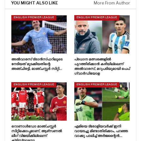
YOU MIGHT ALSO LIKE
More From Author
ENGLISH PREMIER LEAGUE
ENGLISH PREMIER LEAGUE
അൽവാരസ് ട്രാൻസ്‌ഫറിലൂടെ
പ്രധാന മത്സരങ്ങളിൽ
നേടിയത് മുടക്കിയതിന്റെ
പുറത്തിരിക്കാൻ കഴിയില്ലെന്ന്
അഞ്ചിരട്ടി, മാഞ്ചസ്റ്റർ സിറ്റി…
അൽവാരസ്, മറുപടിയുമായി പെപ്
ഗ്വാർഡിയോള
ENGLISH PREMIER LEAGUE
ENGLISH PREMIER LEAGUE
റൊണാൾഡോ മാഞ്ചസ്റ്റർ
എമിയെ ട്രോളിയവർക്ക് ഇനി
സിറ്റിക്കൊപ്പമാണ്, ആഴ്‌സണൽ
വായടച്ചു മിണ്ടാതിരിക്കാം, പറഞ്ഞ
ലീഗ് വിജയിക്കില്ലെന്ന്
വാക്കു പാലിച്ച് അർജന്റൈൻ…
ക്രിസ്റ്റ്യാനോ…