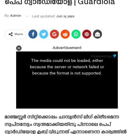
പെപ് ഗ്വാർഡിയോള | Guardiola
By
Admin
Last updated
Jun 12, 2023
Share
Advertisement
This
is
Powered by:
a
The media could not be loaded, either
modal
window.
because the server or network failed or
because the format is not supported.
മാഞ്ചസ്റ്റർ സിറ്റിക്കൊപ്പം ചാമ്പ്യൻസ് ലീഗ് കിരീടമെന്ന
സ്വപ്‌നനേട്ടം സ്വന്തമാക്കിയതിനു പിന്നാലെ പെപ്
ഗ്വാർഡിയോള ക്ലബ് വിടുന്നത് എന്നാണെന്ന കാര്യത്തിൽ