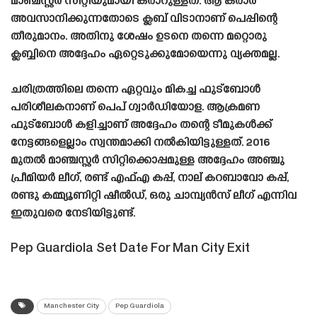
മാഞ്ചസ്റ്റർ സിറ്റിയുമായി കരാറുള്ളത്. ആ കരാർ
അവസാനിക്കുന്നതോടെ ക്ലബ് വിടാനാണ് പെപ്പിന്റെ
തീരുമാനം. അതിനു ശേഷം ഉടനെ തന്നെ മറ്റൊരു
ക്ലബ്ബിനെ അദ്ദേഹം ഏറ്റെടുക്കുമോയെന്നു വ്യക്തമല്ല.
ചരിത്രത്തിലെ തന്നെ ഏറ്റവും മികച്ച ഫുട്ബോൾ
പരിശീലകനാണ് പെപ് ഗ്വാർഡിയോള. ആക്രമണ
ഫുട്ബോൾ കളിച്ചാണ് അദ്ദേഹം തന്റെ ടീമുകൾക്ക്
നേട്ടങ്ങളെല്ലാം സ്വന്തമാക്കി നൽകിയിട്ടുള്ളത്. 2016
മുതൽ മാഞ്ചസ്റ്റർ സിറ്റിക്കൊപ്പമുള്ള അദ്ദേഹം അഞ്ചു
പ്രീമിയർ ലീഗ്, രണ്ട് എഫ്എ കപ്പ്, നാല് കറബാവോ കപ്പ്,
രണ്ടു കമ്മ്യൂണിറ്റി ഷീൽഡ്, ഒരു ചാമ്പ്യൻസ് ലീഗ് എന്നിവ
ഇതുവരെ നേടിയിട്ടുണ്ട്.
Pep Guardiola Set Date For Man City Exit
Manchester City
Pep Guardiola