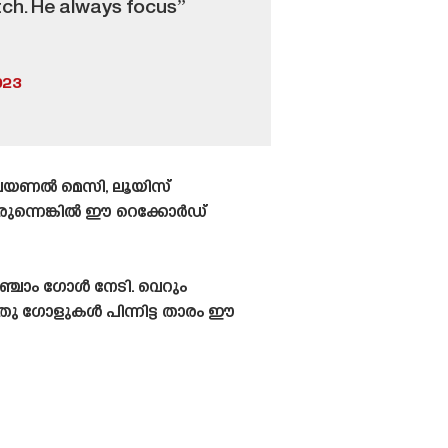
tch. He always focus”
023
്. ലയണൽ മെസി, ലൂയിസ്
രുന്നെങ്കിൽ ഈ റെക്കോർഡ്
ഞ്ചാം ഗോൾ നേടി. വെറും
്പതു ഗോളുകൾ പിന്നിട്ട താരം ഈ