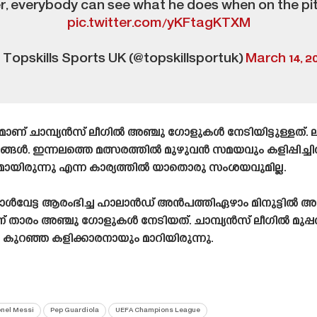
er, everybody can see what he does when on the pi
pic.twitter.com/yKFtagKTXM
Topskills Sports UK (@topskillsportuk)
March 14, 2
രമാണ് ചാമ്പ്യൻസ് ലീഗിൽ അഞ്ചു ഗോളുകൾ നേടിയിട്ടുള്ളത
ൾ. ഇന്നലത്തെ മത്സരത്തിൽ മുഴുവൻ സമയവും കളിപ്പിച്ചി
ായിരുന്നു എന്ന കാര്യത്തിൽ യാതൊരു സംശയവുമില്ല.
 ഗോൾവേട്ട ആരംഭിച്ച ഹാലാൻഡ് അൻപത്തിഏഴാം മിനുട്ടിൽ അ
ിലാണ് താരം അഞ്ചു ഗോളുകൾ നേടിയത്. ചാമ്പ്യൻസ് ലീഗിൽ മുപ
ായം കുറഞ്ഞ കളിക്കാരനായും മാറിയിരുന്നു.
onel Messi
Pep Guardiola
UEFA Champions League