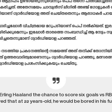
ൻ ആഗ്രഹം ഉണ്ടായിരുന്നുവെന്നും പെപ് തന്നെ പിൻവലിച്ചതി
ികരിച്ചത്. അതേസമയം ചാമ്പ്യൻസ് ലീഗിൽ അഞ്ച് ഗോളുകൾ
ിയാണ് ഗ്വാർഡിയോള അത് ചെയ്‌തതെന്നും ആരാധകർ പറയുന്
 ചോദിച്ചപ്പോൾ വിചിത്രമായ മറുപടിയാണ് പെപ് നൽകിയത്. 
കുമെന്നും ഇപ്പോൾ താരത്തെ സംബന്ധിച്ച് ആ നേട്ടം സ്വ
ലിച്ചതെന്നുമാണ് ഗ്വാർഡിയോള പറഞ്ഞത്.
യ പ്രകടനത്തിന്റെ സമയത്ത് അത് തനിക്ക് തോന്നിയിരുന്ന
 ഉത്തരവാദിത്വമാണെന്നും ഗ്വാർഡിയോള പറഞ്ഞു. മത്സരത
ഗ്വാർഡിയോള പ്രശംസിക്കുകയും ചെയ്‌തു.
Erling Haaland the chance to score six goals vs RB
d that at 22 years-old, he would be bored in his fu