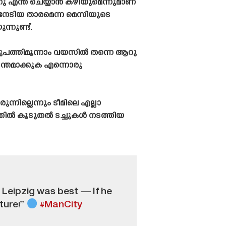
നു എന്ത് ചെയ്യാൻ കഴിയുമെന്നുമാണ്
 നേടിയ താരമെന്ന മെസിയുടെ
നുണ്ട്.
ഇരുപത്തിമൂന്നാം വയസിൽ തന്നെ ആറു
ന്തമാക്കുക എന്നൊരു
ില്ലെന്നും ടീമിലെ എല്ലാ
്തിൽ കൂടുതൽ ടച്ചുകൾ നടത്തിയ
 Leipzig was best — If he
ture!”
#ManCity