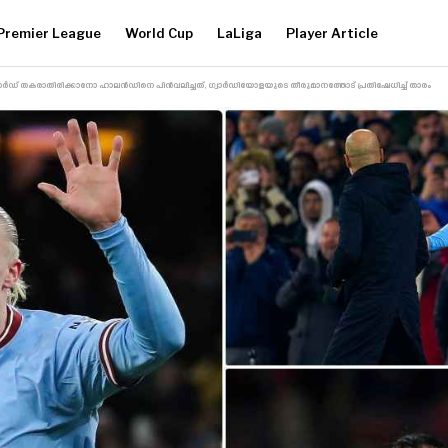
Premier League
World Cup
LaLiga
Player Article
ഡ് തകരാതിരിക്കാനോ ഹാലൻഡിനെ പിൻവലിച്ചത്, ഗ്വാർഡിയോളയുടെ തീരുമാനത്തോട് പ്രതിഷേധിച്ച് താരം