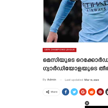
UEFA CHAMPIONS LEAGUE
മെസിയുടെ റെക്കോർഡ്
ഗ്വാർഡിയോളയുടെ തീരു
By
Admin
Last updated
Mar 15, 2023
Share
This