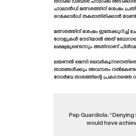
തനിക്ക് ഡബിൾ ഹാട്രിക്ക് അടിക്കാ
ഹാലാൻഡ് മത്സരത്തിന് ശേഷം പ്രത
റെക്കോർഡ് തകരാതിരിക്കാൻ വേണ്ട
മത്സരത്തിന് ശേഷം ഇതേക്കുറിച്ച്
ഗോളുകൾ നേടിയാൽ അത് ബോറായിരിക്
ലക്ഷ്യമുണ്ടെന്നും അതിനാണ് പിൻവ
ലയണൽ മെസി ലെവർകൂസനെതിരെ നടത്തി
താരങ്ങൾക്കും അവസരം നൽകേണ്ടത്
നോർവേ താരത്തിന്റെ പ്രകടനത്തെ 
Pep Guardiola: “Denying 
would have achieve