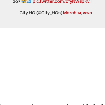
do?
pic.twitter.com/cfyNW5pKvT
— City HQ (@City_HQs)
March 14, 2023