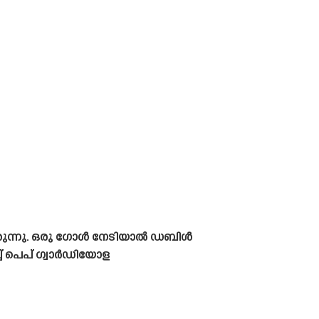
യിരുന്നു. ഒരു ഗോൾ നേടിയാൽ ഡബിൾ
്ച് പെപ് ഗ്വാർഡിയോള