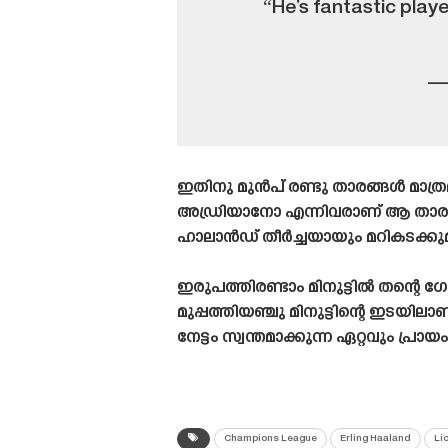
“He’s fantastic play
— 
ഇതിനു മുൻപ് രണ്ടു താരങ്ങൾ മാത്
അഡ്രിയാനോ എന്നിവരാണ് ആ താരങ്ങ
ഹാലാൻഡ് തീർച്ചയായും മറികടക്കുമ
ഇരുപത്തിരണ്ടാം മിനുട്ടിൽ തന്റെ
മുപ്പത്തിയഞ്ചു മിനുട്ടിന്റെ ഇടയ
നേട്ടം സ്വന്തമാക്കുന്ന ഏറ്റവും പ്ര
Champions League
Erling Haaland
Li