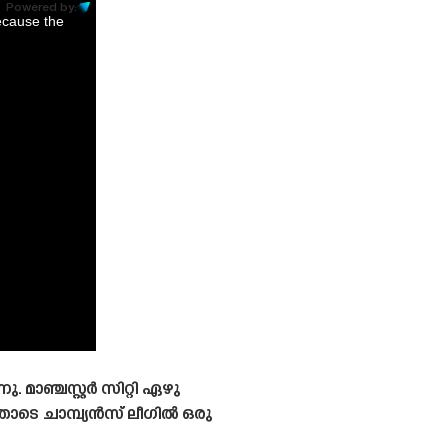
Powered by:
ecause the
ു. മാഞ്ചസ്റ്റർ സിറ്റി ഏഴു
ടെ ചാമ്പ്യൻസ് ലീഗിൽ ഒരു