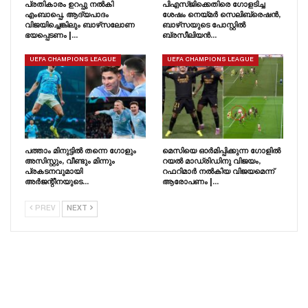
പ്രതികാരം ഉറപ്പു നൽകി
പിഎസ്‌ജിക്കെതിരെ ഗോളടിച്ച
എംബാപ്പെ, ആദ്യപാദം
ശേഷം നെയ്‌മർ സെലിബ്രെഷൻ,
വിജയിച്ചെങ്കിലും ബാഴ്‌സലോണ
ബാഴ്‌സയുടെ പോസ്റ്റിൽ
ഭയപ്പെടണം |…
ബ്രസീലിയൻ…
UEFA CHAMPIONS LEAGUE
UEFA CHAMPIONS LEAGUE
പത്താം മിനുട്ടിൽ തന്നെ ഗോളും
മെസിയെ ഓർമിപ്പിക്കുന്ന ഗോളിൽ
അസിസ്റ്റും, വീണ്ടും മിന്നും
റയൽ മാഡ്രിഡിനു വിജയം,
പ്രകടനവുമായി
റഫറിമാർ നൽകിയ വിജയമെന്ന്
അർജന്റീനയുടെ…
ആരോപണം |…
PREV
NEXT