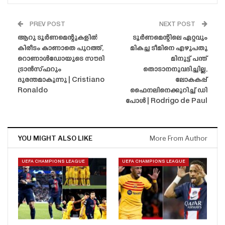
PREV POST
NEXT POST
ആറു ടൂർണമെന്റുകളിൽ
ടൂർണമെന്റിലെ ഏറ്റവും
കിരീടം കാണാതെ പുറത്ത്,
മികച്ച ടീമിനെ എഴുപതു
റൊണാൾഡോയുടെ സൗദി
മിനുട്ട് പന്ത്
ട്രാൻസ്‌ഫറും
തൊടാനനുവദിച്ചില്ല,
ദുരന്തമാകുന്നു | Cristiano
ലോകകപ്പ്
Ronaldo
ഫൈനലിനെക്കുറിച്ച് ഡി
പോൾ | Rodrigo de Paul
YOU MIGHT ALSO LIKE
More From Author
UEFA CHAMPIONS LEAGUE
UEFA CHAMPIONS LEAGUE