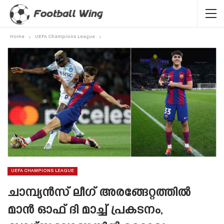
Home
UEFA Champions League
UEFA CHAMPIONS LEAGUE
ചാമ്പ്യൻസ് ലീഗ് അരങ്ങേറ്റത്തിൽ
മാൻ ഓഫ് ദി മാച്ച് പ്രകടനം,