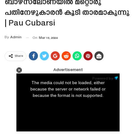
ബാഴ്‌സലോണയിൽ മറ്റൊരു
പതിനേഴുകാരൻ കൂടി താരമാകുന്നു
| Pau Cubarsi
By
Admin
On
Mar 13, 2024
Share
Advertisement
This
is
Powered by:
a
The media could not be loaded, either
modal
window.
because the server or network failed or
because the format is not supported.