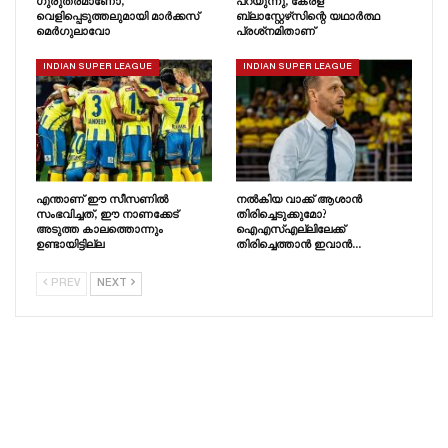
ഗുരുതരമാണോ,
പറയുന്നു, കേരള
വെളിപ്പെടുത്തലുമായി മാർക്കസ്
ബ്ലാസ്റ്റേഴ്‌സിന്റെ യഥാർത്ഥ
മെർഗുലാവോ
പ്രശ്‌നമിതാണ്
INDIAN SUPER LEAGUE
INDIAN SUPER LEAGUE
എന്താണ് ഈ സീസണിൽ
നൽകിയ വാക്ക് ആശാൻ
സംഭവിച്ചത്, ഈ നാണക്കേട്
തിരിച്ചെടുക്കുമോ?
അടുത്ത കാലത്തൊന്നും
ഐഎസ്എല്ലിലേക്ക്
ഉണ്ടായിട്ടില്ല
തിരിച്ചെത്താൻ ഇവാൻ…
PREV
NEXT