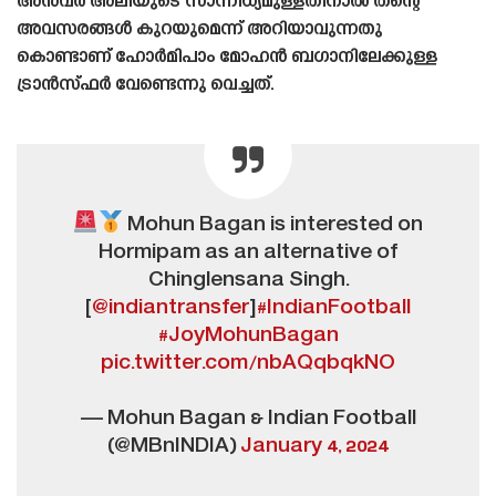
അൻവർ അലിയുടെ സാന്നിധ്യമുള്ളതിനാൽ തന്റെ
അവസരങ്ങൾ കുറയുമെന്ന് അറിയാവുന്നതു
കൊണ്ടാണ് ഹോർമിപാം മോഹൻ ബഗാനിലേക്കുള്ള
ട്രാൻസ്‌ഫർ വേണ്ടെന്നു വെച്ചത്.
Mohun Bagan is interested on
Hormipam as an alternative of
Chinglensana Singh.
[
@indiantransfer
]
#IndianFootball
#JoyMohunBagan
pic.twitter.com/nbAQqbqkNO
— Mohun Bagan & Indian Football
(@MBnINDIA)
January 4, 2024