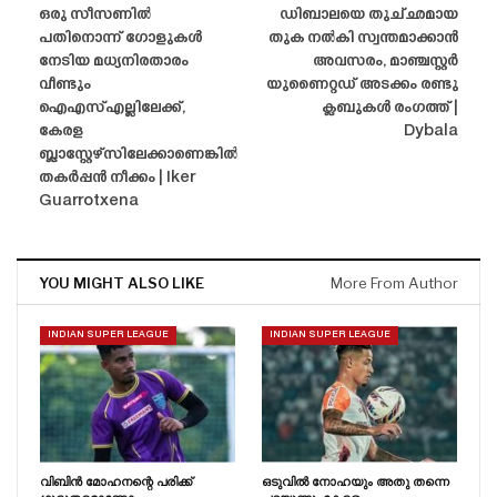
ഒരു സീസണിൽ
ഡിബാലയെ തുച്‌ഛമായ
പതിനൊന്ന് ഗോളുകൾ
തുക നൽകി സ്വന്തമാക്കാൻ
നേടിയ മധ്യനിരതാരം
അവസരം, മാഞ്ചസ്റ്റർ
വീണ്ടും
യുണൈറ്റഡ് അടക്കം രണ്ടു
ഐഎസ്എല്ലിലേക്ക്,
ക്ലബുകൾ രംഗത്ത് |
കേരള
Dybala
ബ്ലാസ്റ്റേഴ്‌സിലേക്കാണെങ്കിൽ
തകർപ്പൻ നീക്കം | Iker
Guarrotxena
YOU MIGHT ALSO LIKE
More From Author
INDIAN SUPER LEAGUE
INDIAN SUPER LEAGUE
വിബിൻ മോഹനന്റെ പരിക്ക്
ഒടുവിൽ നോഹയും അതു തന്നെ