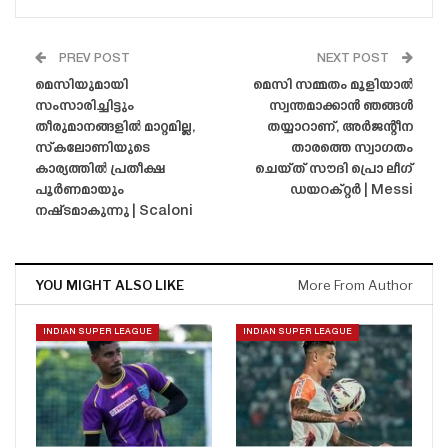
PREV POST
NEXT POST
മെസിയുമായി
മെസി സമ്മതം മൂളിയാൽ
സംസാരിച്ചിട്ടും
സ്വന്തമാക്കാൻ ഞങ്ങൾ
തീരുമാനങ്ങളിൽ മാറ്റമില്ല,
തയ്യാറാണ്, അർജന്റീന
സ്‌കലോണിയുടെ
താരത്തെ സ്വാഗതം
കാര്യത്തിൽ പ്രതീക്ഷ
ചെയ്‌ത്‌ സൗദി പ്രൊ ലീഗ്
പൂർണമായും
ഡയറക്റ്റർ | Messi
നഷ്‌ടമാകുന്നു | Scaloni
YOU MIGHT ALSO LIKE
More From Author
INDIAN SUPER LEAGUE
INDIAN SUPER LEAGUE