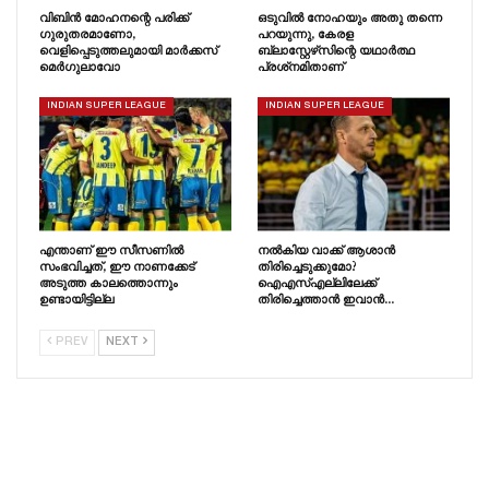
വിബിൻ മോഹനന്റെ പരിക്ക്
ഒടുവിൽ നോഹയും അതു തന്നെ
ഗുരുതരമാണോ,
പറയുന്നു, കേരള
വെളിപ്പെടുത്തലുമായി മാർക്കസ്
ബ്ലാസ്റ്റേഴ്‌സിന്റെ യഥാർത്ഥ
മെർഗുലാവോ
പ്രശ്‌നമിതാണ്
INDIAN SUPER LEAGUE
INDIAN SUPER LEAGUE
എന്താണ് ഈ സീസണിൽ
നൽകിയ വാക്ക് ആശാൻ
സംഭവിച്ചത്, ഈ നാണക്കേട്
തിരിച്ചെടുക്കുമോ?
അടുത്ത കാലത്തൊന്നും
ഐഎസ്എല്ലിലേക്ക്
ഉണ്ടായിട്ടില്ല
തിരിച്ചെത്താൻ ഇവാൻ…
PREV
NEXT