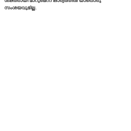
ശക്തരായി മാറുമെന്ന കാര്യത്തിൽ യാതൊരു
സംശയവുമില്ല.