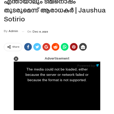
എന്തായാലും ടീമിനൊപ്പം
തുടരുമെന്ന് ആരാധകർ | Jaushua
Sotirio
By
Admin
On
Dec 8, 2023
Share
Advertisement
This
is
Powered by:
a
The media could not be loaded, either
modal
window.
because the server or network failed or
because the format is not supported.