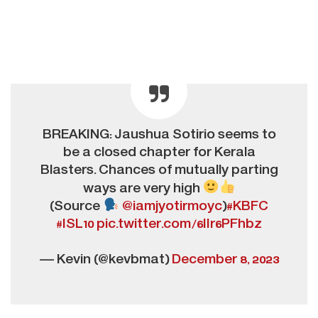
BREAKING: Jaushua Sotirio seems to
be a closed chapter for Kerala
Blasters. Chances of mutually parting
ways are very high
(Source
@iamjyotirmoyc
)
#KBFC
#ISL10
pic.twitter.com/6IIr6PFhbz
— Kevin (@kevbmat)
December 8, 2023