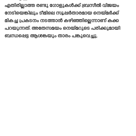
എതിരില്ലാത്ത രണ്ടു ഗോളുകൾക്ക് ബ്രസീൽ വിജയം
നേടിയെങ്കിലും ടീമിലെ സൂപ്പർതാരമായ നെയ്‌മർക്ക്
മികച്ച പ്രകടനം നടത്താൻ കഴിഞ്ഞില്ലെന്നാണ് കക്ക
പറയുന്നത്. അതേസമയം നെയ്‌മറുടെ പരിക്കുമായി
ബന്ധപ്പെട്ട ആശങ്കയും താരം പങ്കുവെച്ചു.