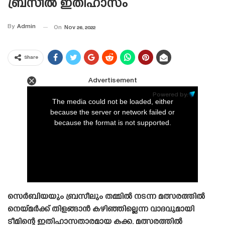
ബ്രസീൽ ഇതിഹാസം
By
Admin
On
Nov 26, 2022
Share
Advertisement
This
is
Powered by:
a
The media could not be loaded, either
modal
window.
because the server or network failed or
because the format is not supported.
സെർബിയയും ബ്രസീലും തമ്മിൽ നടന്ന മത്സരത്തിൽ
നെയ്‌മർക്ക് തിളങ്ങാൻ കഴിഞ്ഞില്ലെന്ന വാദവുമായി
ടീമിന്റെ ഇതിഹാസതാരമായ കക്ക. മത്സരത്തിൽ