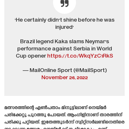
'He certainly didn't shine before he was
injured'
Brazil legend Kaka slams Neymar's
performance against Serbia in World
Cup opener
https://t.co/WkqYzC1RkS
— MailOnline Sport (@MailSport)
November 26, 2022
മത്സരത്തിന്റെ എൺപതാം മിനുട്ടിലാണ് നെയ്‌മർ
പരിക്കേറ്റു പുറത്തു പോയത്. ആംഗിളിനാണ് താരത്തിന്
പരിക്കു പറ്റിയത്. ഇതേത്തുടർന്ന് സ്വിറ്റ്സർലണ്ടിനെതിരെ