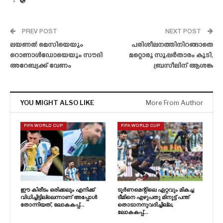
PREV POST
NEXT POST
ലയണൽ മെസിയെയും
പരിശീലനത്തിനിറങ്ങാതെ
റൊണാൾഡോയെയും സൗദി
മറ്റൊരു സൂപ്പർതാരം കൂടി,
അറേബ്യക്ക് വേണം
ബ്രസീലിന് ആശങ്ക
YOU MIGHT ALSO LIKE
More From Author
FIFA WORLD CUP
FIFA WORLD CUP
ഈ കിരീടം ഒരിക്കലും എനിക്ക്
ടൂർണമെന്റിലെ ഏറ്റവും മികച്ച
വിധിച്ചിട്ടില്ലെന്നാണ് അപ്പോൾ
ടീമിനെ എഴുപതു മിനുട്ട് പന്ത്
തോന്നിയത്, ലോകകപ്പ്…
തൊടാനനുവദിച്ചില്ല,
ലോകകപ്പ്…