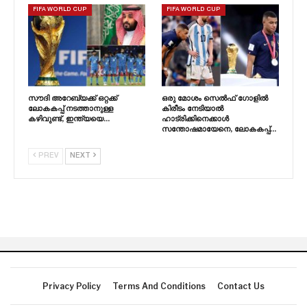
FIFA WORLD CUP
FIFA WORLD CUP
സൗദി അറേബ്യക്ക് ഒറ്റക്ക്
ഒരു മോശം സെൽഫ് ഗോളിൽ
ലോകകപ്പ് നടത്താനുള്ള
കിരീടം നേടിയാൽ
കഴിവുണ്ട്, ഇന്ത്യയെ…
ഹാട്രിക്കിനെക്കാൾ
സന്തോഷമായേനെ, ലോകകപ്പ്…
PREV
NEXT
Privacy Policy
Terms And Conditions
Contact Us