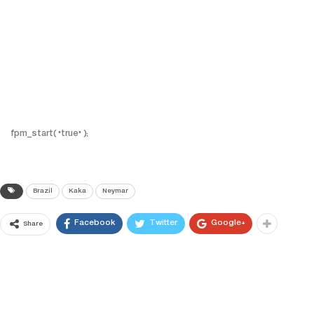
fpm_start( "true" );
Brazil
Kaka
Neymar
Facebook
Twitter
Google+
Share