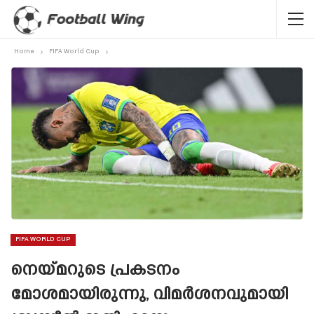
Home
FIFA World Cup
FIFA WORLD CUP
നെയ്‌മറുടെ പ്രകടനം
മോശമായിരുന്നു, വിമർശനവുമായി