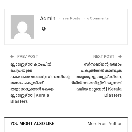
Admin
3761 Posts
0 Comments
PREV POST
NEXT POST
ബ്ലാസ്റ്റേഴ്‌സ് ക്യാംപിൽ
സീസണിന്റെ രണ്ടാം
പെപ്രയുടെ
പകുതിയിൽ കാണുക
പകരക്കാരനെത്തി,സീസണിന്റെ
മറ്റൊരു ബ്ലാസ്റ്റേഴ്‌സിനെ,
രണ്ടാം പകുതിക്ക്
ടീമിൽ സംഭവിച്ചിരിക്കുന്നത്
തയ്യാറെടുക്കാൻ കേരള
വലിയ മാറ്റങ്ങൾ | Kerala
ബ്ലാസ്റ്റേഴ്‌സ് | Kerala
Blasters
Blasters
YOU MIGHT ALSO LIKE
More From Author