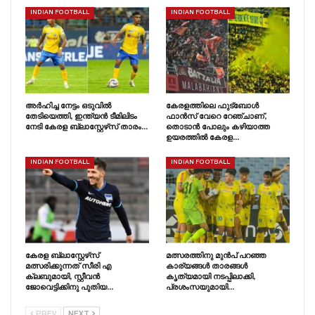
INDIAN FOOTBALL
INDIAN FOOTBALL
അർഹിച്ച നേട്ടം ഒടുവിൽ
കേരളത്തിലെ ഫുട്ബോൾ
തേടിയെത്തി, ഇന്ത്യൻ ടീമിലിടം
ഫാൻസ്‌ വേറെ റേഞ്ചാണ്,
നേടി കേരള ബ്ലാസ്റ്റേഴ്‌സ് താരം…
തൊടാൻ പോലും കഴിയാത്ത
ഉയരത്തിൽ കേരള…
INDIAN FOOTBALL
INDIAN FOOTBALL
കേരള ബ്ലാസ്റ്റേഴ്‌സ്
മത്സരത്തിനു മുൻപ് പറഞ്ഞ
മത്സരിക്കുന്നത് സീരി എ
കാര്യങ്ങൾ താരങ്ങൾ
ക്ലബുമായി, സ്റ്റീവൻ
കൃത്യമായി നടപ്പിലാക്കി,
ജോവെട്ടിക്കിനു പുതിയ…
പ്രശംസയുമായി…
PREV
NEXT