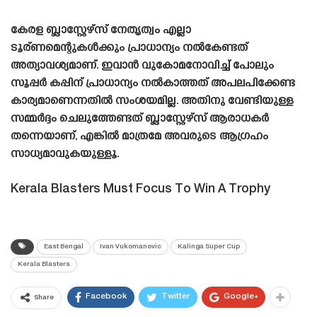
കേരള ബ്ലാസ്റ്റേഴ്‌സ് നേതൃത്വം എല്ലാ
ടൂര്ണമെന്റുകൾക്കും പ്രാധാന്യം നൽകേണ്ടത്
അത്യാവശ്യമാണ്. ഇവാൻ വുകോമനോവിച്ച് പോലും
സൂപ്പർ കപ്പിന് പ്രാധാന്യം നൽകാത്തത് അപലപിക്കേണ്ട
കാര്യമാണെന്നതിൽ സംശയമില്ല. അതിനു വേണ്ടിയുള്ള
സമ്മർദ്ദം ചെലുത്തേണ്ടത് ബ്ലാസ്റ്റേഴ്‌സ് ആരാധകർ
തന്നെയാണ്, എങ്കിൽ മാത്രമേ അവരുടെ ആഗ്രഹം
സാധ്യമാവുകയുള്ളൂ.
Kerala Blasters Must Focus To Win A Trophy
East Bengal
Ivan Vukomanovic
Kalinga Super Cup
Kerala Blasters
Facebook
Twitter
Google+
Share