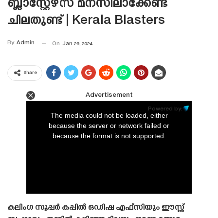
ബ്ലാസ്റ്റേഴ്‌സ് മനസിലാക്കേണ്ട
ചിലതുണ്ട് | Kerala Blasters
By
Admin
On
Jan 29, 2024
Share
Advertisement
This
is
Powered by:
a
The media could not be loaded, either
modal
window.
because the server or network failed or
because the format is not supported.
കലിംഗ സൂപ്പർ കപ്പിൽ ഒഡിഷ എഫ്‌സിയും ഈസ്റ്റ്