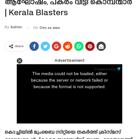
ആഘോഷം, പകരം വീട്ടി കൊമ്പന്മാർ
| Kerala Blasters
By
Admin
On
Dec 24, 2023
Share
Advertisement
This
is
Powered by:
a
The media could not be loaded, either
modal
window.
because the server or network failed or
because the format is not supported.
കൊച്ചിയിൽ മുംബൈ സിറ്റിയെ തകർത്ത് ക്രിസ്‌മസ്‌