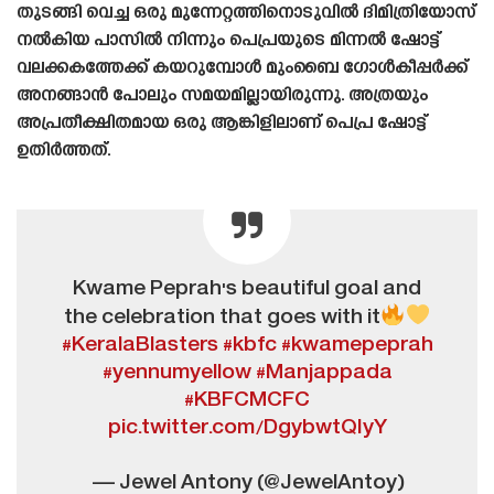
തുടങ്ങി വെച്ച ഒരു മുന്നേറ്റത്തിനൊടുവിൽ ദിമിത്രിയോസ്
നൽകിയ പാസിൽ നിന്നും പെപ്രയുടെ മിന്നൽ ഷോട്ട്
വലക്കകത്തേക്ക് കയറുമ്പോൾ മുംബൈ ഗോൾകീപ്പർക്ക്
അനങ്ങാൻ പോലും സമയമില്ലായിരുന്നു. അത്രയും
അപ്രതീക്ഷിതമായ ഒരു ആങ്കിളിലാണ് പെപ്ര ഷോട്ട്
ഉതിർത്തത്.
Kwame Peprah's beautiful goal and
the celebration that goes with it
#KeralaBlasters
#kbfc
#kwamepeprah
#yennumyellow
#Manjappada
#KBFCMCFC
pic.twitter.com/DgybwtQIyY
— Jewel Antony (@JewelAntoy)