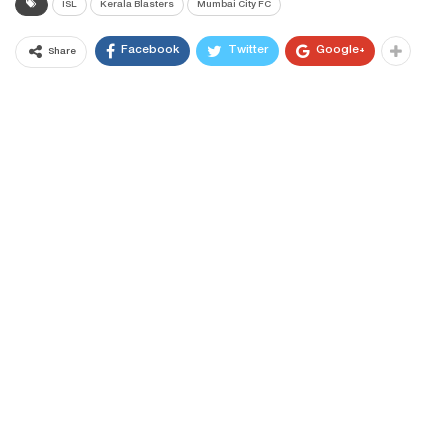
ISL
Kerala Blasters
Mumbai City FC
Facebook
Twitter
Google+
Share