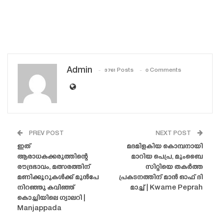
Admin
3761 Posts
0 Comments
PREV POST
NEXT POST
ഇത്
മദമിളകിയ കൊമ്പനായി
ആരാധകക്കരുത്തിന്റെ
മാറിയ പെപ്ര, മുംബൈ
രൗദ്രഭാവം, മത്സരത്തിന്
സിറ്റിയെ തകർത്ത
മണിക്കൂറുകൾക്ക് മുൻപേ
പ്രകടനത്തിന് മാൻ ഓഫ് ദി
നിറഞ്ഞു കവിഞ്ഞ്
മാച്ച് | Kwame Peprah
കൊച്ചിയിലെ ഗ്യാലറി |
Manjappada