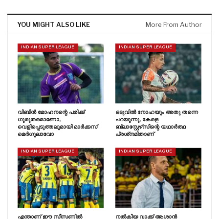
YOU MIGHT ALSO LIKE
More From Author
INDIAN SUPER LEAGUE
INDIAN SUPER LEAGUE
വിബിൻ മോഹനന്റെ പരിക്ക്
ഒടുവിൽ നോഹയും അതു തന്നെ
ഗുരുതരമാണോ,
പറയുന്നു, കേരള
വെളിപ്പെടുത്തലുമായി മാർക്കസ്
ബ്ലാസ്റ്റേഴ്‌സിന്റെ യഥാർത്ഥ
മെർഗുലാവോ
പ്രശ്‌നമിതാണ്
INDIAN SUPER LEAGUE
INDIAN SUPER LEAGUE
എന്താണ് ഈ സീസണിൽ
നൽകിയ വാക്ക് ആശാൻ