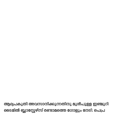
ആദ്യപകുതി അവസാനിക്കുന്നതിനു മുൻപുള്ള ഇഞ്ചുറി
ടൈമിൽ ബ്ലാസ്റ്റേഴ്‌സ് രണ്ടാമത്തെ ഗോളും നേടി. പെപ്ര