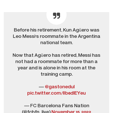
Before his retirement, Kun Agüero was
Leo Messi's roommate in the Argentina
national team.
Now that Agüero has retired, Messi has
not had a roommate for more than a
year and is alone in his room at the
training camp.
—
@gastonedul
pic.twitter.com/lIb6dlEYeu
— FC Barcelona Fans Nation
(@fcbfn_live)
November 15, 2022