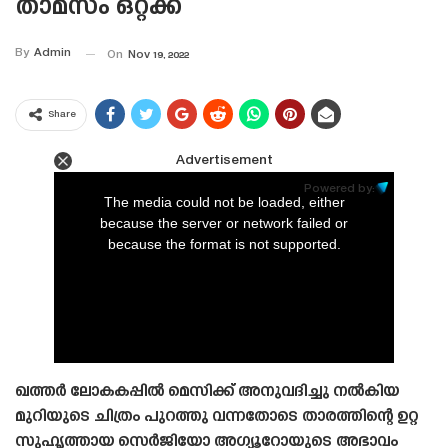
താമസം ഒറ്റക്ക്
By
Admin
On
Nov 19, 2022
Share
Advertisement
This
is
Powered by:
a
The media could not be loaded, either
modal
window.
because the server or network failed or
because the format is not supported.
ഖത്തർ ലോകകപ്പിൽ മെസിക്ക് അനുവദിച്ചു നൽകിയ
മുറിയുടെ ചിത്രം പുറത്തു വന്നതോടെ താരത്തിന്റെ ഉറ്റ
സുഹൃത്തായ സെർജിയോ അഗ്യൂറോയുടെ അഭാവം