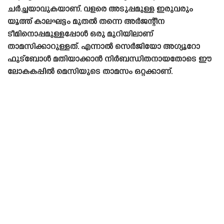
ചർച്ചയാവുകയാണ്. വളരെ അടുപ്പമുള്ള ഇരുവരും
യൂത്ത് കാലഘട്ടം മുതൽ തന്നെ അർജന്റീന
ടീമിനൊപ്പമുള്ളപ്പോൾ ഒരു മുറിയിലാണ്
താമസിക്കാറുള്ളത്. എന്നാൽ സെർജിയോ അഗ്യൂറോ
ഫുട്ബോൾ മതിയാക്കാൻ നിർബന്ധിതനായതോടെ ഈ
ലോകകപ്പിൽ മെസിയുടെ താമസം ഒറ്റക്കാണ്.