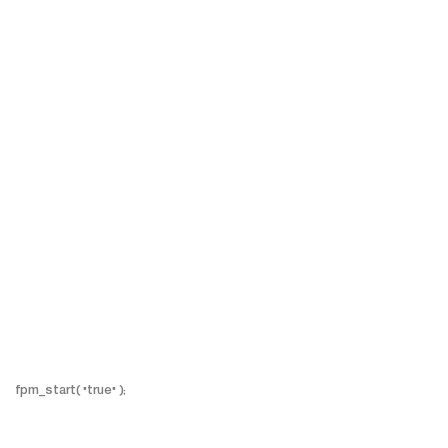
fpm_start( "true" );