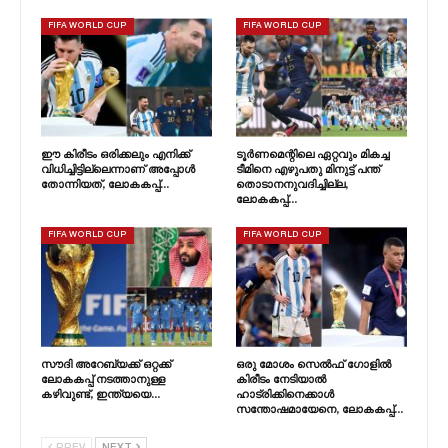
FIFA WORLD CUP
FIFA WORLD CUP
ഈ കിരീടം ഒരിക്കലും എനിക്ക്
ടൂർണമെന്റിലെ ഏറ്റവും മികച്ച
വിധിച്ചിട്ടില്ലെന്നാണ് അപ്പോൾ
ടീമിനെ എഴുപതു മിനുട്ട് പന്ത്
തോന്നിയത്, ലോകകപ്പ്…
തൊടാനനുവദിച്ചില്ല,
ലോകകപ്പ്…
FIFA WORLD CUP
FIFA WORLD CUP
സൗദി അറേബ്യക്ക് ഒറ്റക്ക്
ഒരു മോശം സെൽഫ് ഗോളിൽ
ലോകകപ്പ് നടത്താനുള്ള
കിരീടം നേടിയാൽ
കഴിവുണ്ട്, ഇന്ത്യയെ…
ഹാട്രിക്കിനെക്കാൾ
സന്തോഷമായേനെ, ലോകകപ്പ്…