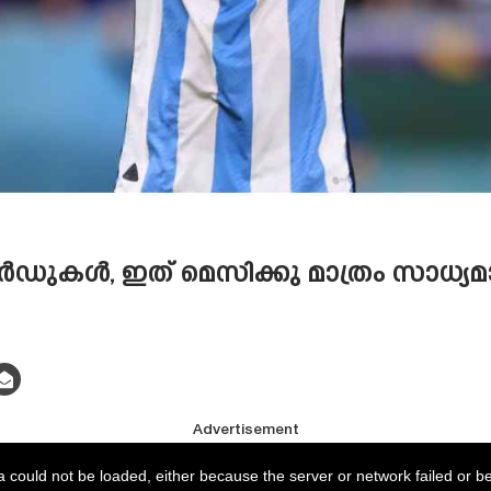
ഡുകൾ, ഇത് മെസിക്കു മാത്രം സാധ്യമാ
Advertisement
 could not be loaded, either because the server or network failed or b