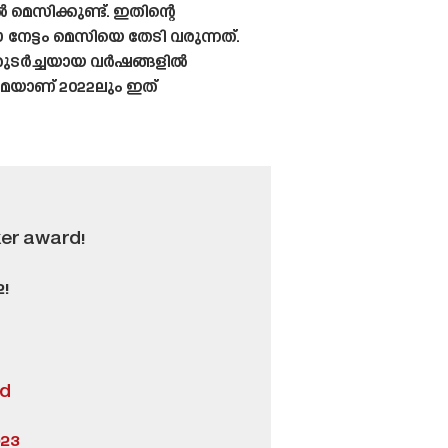
െസിക്കുണ്ട്. ഇതിന്റെ
ട്ടം മെസിയെ തേടി വരുന്നത്.
ുടർച്ചയായ വർഷങ്ങളിൽ
മെയാണ് 2022ലും ഇത്
er award!
!
Ad
023