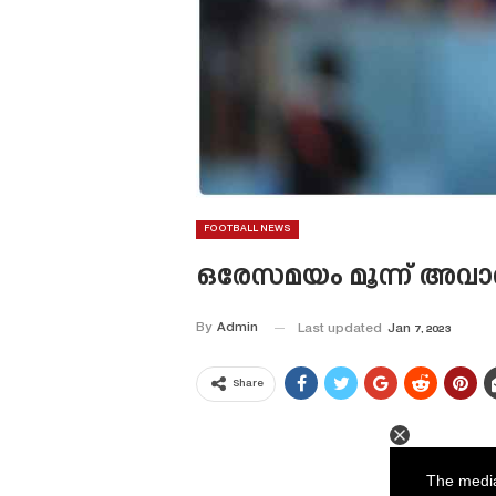
FOOTBALL NEWS
ഒരേസമയം മൂന്ന് അവാർ
By
Admin
Last updated
Jan 7, 2023
Share
This
is
a
The media
modal