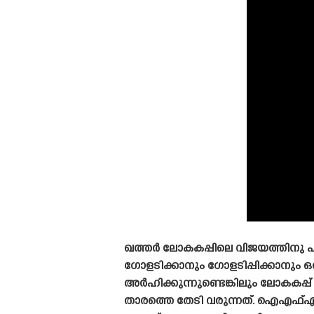
window.
ഖത്തർ ലോകകപ്പിലെ വിജയത്തിനു 
ഗോളടിക്കാനും ഗോളടിപ്പിക്കാനും
അർഹിക്കുന്നുണ്ടെങ്കിലും ലോകക
താരത്തെ തേടി വരുന്നത്. ഐഎഫ്എഫ