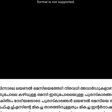
format is not supported.
പിന്നാലെ ലയണൽ മെസിയെത്തേടി നിരവധി അവാർഡുകളാണ് വന
 ഒരുപോലെ കഴിവുള്ള മെസി ഇതുപോലെയുള്ള പുരസ്‌കാരങ്ങൾ
പ്പ് കിരീടം നേടിയതോടെ പുരസ്‌കാരങ്ങൾ ലയണൽ മെസിയെ
്എച്ച്എസിന്റെ മികച്ച താരത്തിനുള്ളതും മികച്ച ഇന്റ