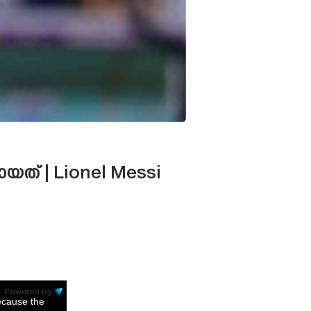
യത് | Lionel Messi
Powered by:
ecause the