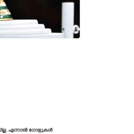
ിവില്ല. എന്നാൽ ഗോളുകൾ