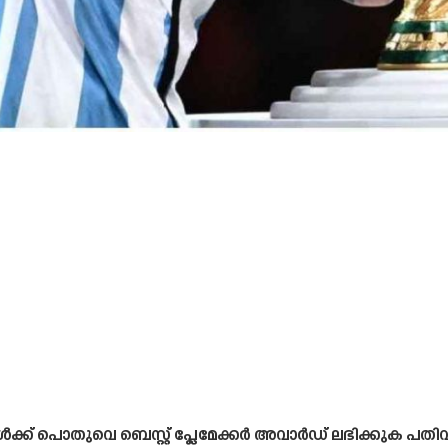
്ങൾക്ക് പൊതുവെ ബെസ്റ്റ് പ്ലേമേക്കർ അവാർഡ് ലഭിക്കുക പത