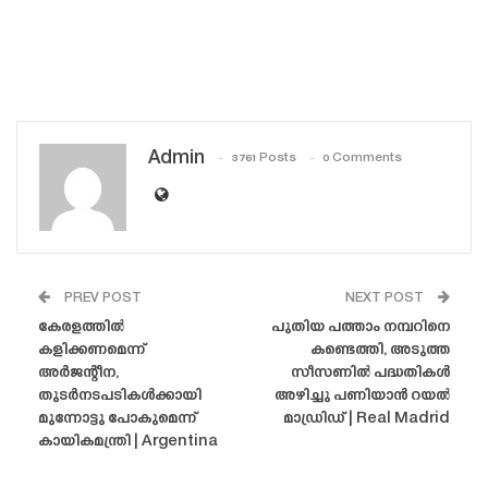
Admin
3761 Posts
0 Comments
PREV POST
NEXT POST
കേരളത്തിൽ
പുതിയ പത്താം നമ്പറിനെ
കളിക്കണമെന്ന്
കണ്ടെത്തി, അടുത്ത
അർജന്റീന,
സീസണിൽ പദ്ധതികൾ
തുടർനടപടികൾക്കായി
അഴിച്ചു പണിയാൻ റയൽ
മുന്നോട്ടു പോകുമെന്ന്
മാഡ്രിഡ് | Real Madrid
കായികമന്ത്രി | Argentina