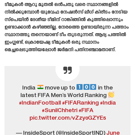
ടീമുകൾ ആറു മുതൽ ഒൻപതു വരെ സ്ഥാനങ്ങളിൽ
നിൽക്കുമ്പോൾ യുവേഫ നേഷൻസ് ലീഗ് കിരീടം നേടിയ
സ്പെയിൻ ദേശീയ ടീമിന് റാങ്കിങ്ങിൽ കുത്തിപ്പൊന്നും
ഉണ്ടാക്കാൻ കഴിഞ്ഞില്ല. നേരത്തെ ഉണ്ടായിരുന്ന പത്താം
സ്ഥാനത്തു തന്നെയാണ് ടീം തുടരുന്നത്. ആദ്യ പത്തിൽ
ഇംഗ്ലണ്ട്, ക്രൊയേഷ്യ ടീമുകൾ ഒരു സ്ഥാനം
മെച്ചപ്പെടുത്തിയപ്പോൾ ജർമനി പതിനഞ്ചാമതാണ്.
India
move up to
in the
latest FIFA Men’s World Ranking
#IndianFootball
#FIFARanking
#India
#SunilChhetri
#FIFA
pic.twitter.com/vZzy0GZYE5
— InsideSport (@InsideSportIND)
June