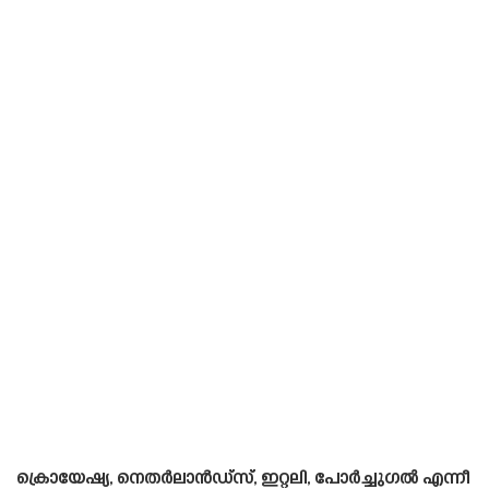
ക്രൊയേഷ്യ, നെതർലാൻഡ്‌സ്, ഇറ്റലി, പോർച്ചുഗൽ എന്നീ