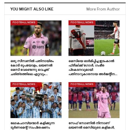
YOU MIGHT ALSO LIKE
More From Author
FOOTBALL NEWS
FOOTBALL NEWS
ഒരു സീസണിൽ പതിനായിരം
മെസിയെ ഓർമിപ്പിച്ച ഇടംകാൽ
കോടി രൂപയോളം, ലയണൽ
ഫ്രീകിക്ക് ഗോൾ, ഗംഭീര
മെസി വേണ്ടെന്നു വെച്ചത്
പ്രകടനവുമായി
ചരിത്രത്തിലെ ഏറ്റവും…
പതിനാറുകാരനായ അർജന്റീന…
FOOTBALL NEWS
FOOTBALL NEWS
ലോകചാമ്പ്യന്മാർ കളിക്കുന്ന
സേഫ് സോണിൽ നിന്നാണ്
ടൂർണമെന്റ് സംപ്രേഷണം
ലയണൽ മെസിയുടെ കളികൾ,