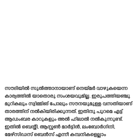
സൗദിയിൽ സുൽത്താനായാണ് നെയ്‌മർ വാഴുകയെന്ന
കാര്യത്തിൽ യാതൊരു സംശയവുമില്ല. ഇരുപത്തിയഞ്ചു
മുറികലും സ്വിമ്മിങ് പോലും സൗനയുമുള്ള വസതിയാണ്
താരത്തിന് നൽകിയിരിക്കുന്നത്. ഇതിനു പുറമെ എട്ട്
ആഡംബര കാറുകളും അൽ ഹിലാൽ നൽകുന്നുണ്ട്.
ഇതിൽ ബെന്റ്ലി, ആസ്റ്റൺ മാർട്ടിൻ, ലംബോർഗിനി,
മേഴ്‌സിഡസ് ബെൻസ് എന്നീ കമ്പനികളെല്ലാം