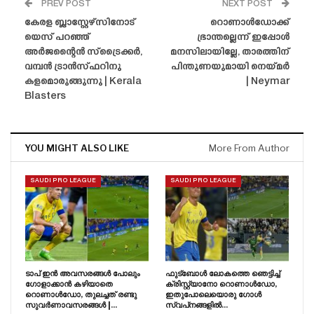
PREV POST
NEXT POST
കേരള ബ്ലാസ്റ്റേഴ്‌സിനോട്
റൊണാൾഡോക്ക്
യെസ് പറഞ്ഞ്
ഭ്രാന്തല്ലെന്ന് ഇപ്പോൾ
അർജന്റൈൻ സ്‌ട്രൈക്കർ,
മനസിലായില്ലേ, താരത്തിന്
വമ്പൻ ട്രാൻസ്‌ഫറിനു
പിന്തുണയുമായി നെയ്‌മർ
കളമൊരുങ്ങുന്നു | Kerala
| Neymar
Blasters
YOU MIGHT ALSO LIKE
More From Author
SAUDI PRO LEAGUE
SAUDI PRO LEAGUE
ടാപ് ഇൻ അവസരങ്ങൾ പോലും
ഫുട്ബോൾ ലോകത്തെ ഞെട്ടിച്ച്
ഗോളാക്കാൻ കഴിയാതെ
ക്രിസ്റ്റ്യാനോ റൊണാൾഡോ,
റൊണാൾഡോ, തുലച്ചത് രണ്ടു
ഇതുപോലെയൊരു ഗോൾ
സുവർണാവസരങ്ങൾ |…
സ്വപ്‌നങ്ങളിൽ…