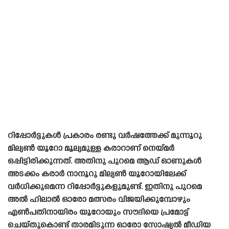
റിപ്പോർട്ടുകൾ പ്രകാരം രണ്ടു വർഷത്തേക്ക് മുന്നൂറു
മില്യൺ യൂറോ മൂല്യമുള്ള കരാറാണ് നെയ്‌മർ
ഒപ്പിട്ടിരിക്കുന്നത്. അതിനു പുറമെ ആഡ് ഓണുകൾ
അടക്കം കരാർ നാനൂറു മില്യൺ യൂറോയിലേക്ക്
വർധിക്കുമെന്ന റിപ്പോർട്ടുകളുമുണ്ട്. ഇതിനു പുറമെ
അൽ ഹിലാൽ ഓരോ മത്സരം വിജയിക്കുമ്പോഴും
എൺപതിനായിരം യൂറോയും സൗദിയെ പ്രമോട്ട്
ചെയ്‌തുകൊണ്ട് താരമിടുന്ന ഓരോ സോഷ്യൽ മീഡിയ