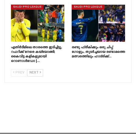
SAUDI PRO LEAGUE
SAUDI PRO LEAGUE
എതിർടീമിലെ താരത്തെ ഇടിച്ചിട്ടു,
രണ്ടു ഫ്രീകിക്കും ഒരു ചിപ്പ്
റഫറിക്ക് നേരെ കയ്യോങ്ങി;
ഗോളും, തുടർച്ചയായ രണ്ടാമത്തെ
കൈവിട്ട കളികളുമായി
മത്സരത്തിലും ഹാട്രിക്ക്…
റൊണാൾഡോ |…
PREV
NEXT