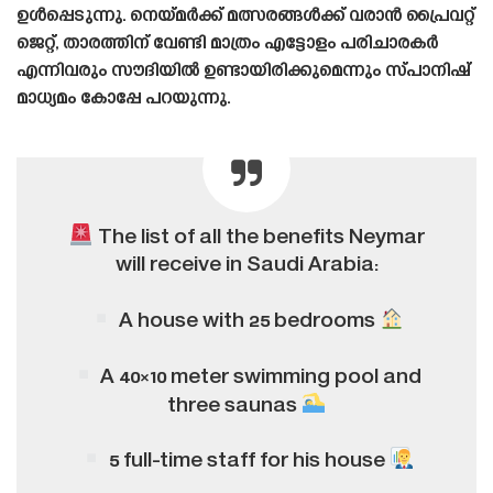
ഉൾപ്പെടുന്നു. നെയ്‌മർക്ക് മത്സരങ്ങൾക്ക് വരാൻ പ്രൈവറ്റ്
ജെറ്റ്, താരത്തിന് വേണ്ടി മാത്രം എട്ടോളം പരിചാരകർ
എന്നിവരും സൗദിയിൽ ഉണ്ടായിരിക്കുമെന്നും സ്‌പാനിഷ്‌
മാധ്യമം കോപ്പേ പറയുന്നു.
The list of all the benefits Neymar
will receive in Saudi Arabia:
A house with 25 bedrooms
A 40×10 meter swimming pool and
three saunas
5 full-time staff for his house