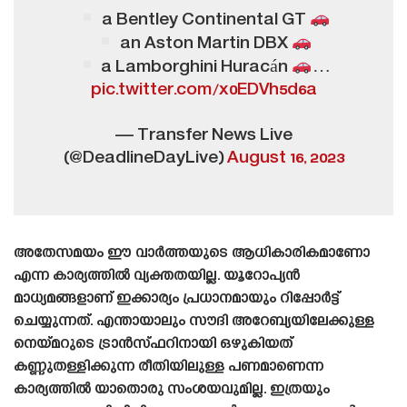
a Bentley Continental GT
an Aston Martin DBX
a Lamborghini Huracán
…
pic.twitter.com/x0EDVh5d6a
— Transfer News Live
(@DeadlineDayLive)
August 16, 2023
അതേസമയം ഈ വാർത്തയുടെ ആധികാരികമാണോ
എന്ന കാര്യത്തിൽ വ്യക്തതയില്ല. യൂറോപ്യൻ
മാധ്യമങ്ങളാണ് ഇക്കാര്യം പ്രധാനമായും റിപ്പോർട്ട്
ചെയ്യുന്നത്. എന്തായാലും സൗദി അറേബ്യയിലേക്കുള്ള
നെയ്‌മറുടെ ട്രാൻസ്‌ഫറിനായി ഒഴുകിയത്
കണ്ണുതള്ളിക്കുന്ന രീതിയിലുള്ള പണമാണെന്ന
കാര്യത്തിൽ യാതൊരു സംശയവുമില്ല. ഇത്രയും