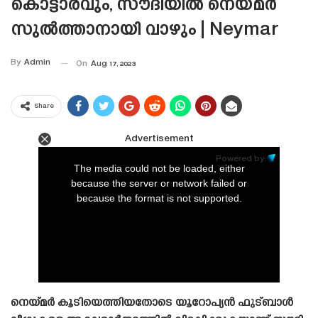
കൊട്ടാരവും, സൗദിയിൽ നെയ്‌മർ
സുൽത്താനായി വാഴും | Neymar
By
Admin
On
Aug 17, 2023
Share
Advertisement
This
is
Powered by:
a
The media could not be loaded, either
modal
window.
because the server or network failed or
because the format is not supported.
നെയ്‌മർ കൂടിയെത്തിയതോടെ യൂറോപ്യൻ ഫുട്ബാൾ