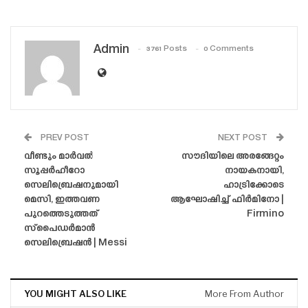
Admin
3761 Posts
0 Comments
PREV POST
NEXT POST
വീണ്ടും മാർവൽ
സൗദിയിലെ അരങ്ങേറ്റം
സൂപ്പർഹീറോ
നായകനായി,
സെലിബ്രെഷനുമായി
ഹാട്രിക്കോടെ
മെസി, ഇത്തവണ
ആഘോഷിച്ച് ഫിർമിനോ |
പുറത്തെടുത്തത്
Firmino
സ്‌പൈഡർമാൻ
സെലിബ്രെഷൻ | Messi
YOU MIGHT ALSO LIKE
More From Author