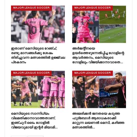
MAJOR LEAGUE SOCCER
MAJOR LEAGUE SOCCER
ഇതാണ് മെസിയുടെ റേഞ്ച്,
അർജന്റീനയെ
രണ്ടു മാസങ്ങൾക്കു ശേഷം
ഉയർത്തെഴുന്നേൽപ്പിച്ച ഗോളിന്റെ
തിരിച്ചുവന്ന മത്സരത്തിൽ ഉജ്ജ്വല
ആവർത്തനം, മെസിയുടെ
പ്രകടനം
ഗോളിലും വിജയിക്കാനാവാതെ…
MAJOR LEAGUE SOCCER
MAJOR LEAGUE SOCCER
മെസിയുടെ സാന്നിധ്യം
അമേരിക്കൻ ജനതയെ കടുത്ത
വിലമതിക്കാനാവാത്തതാണ്,
ഫുട്ബോൾ ആരാധകരാക്കി
ഇഞ്ചുറി ടൈം ഗോളിൽ
മാറ്റുന്ന ലയണൽ മെസി, കഴിഞ്ഞ
വിജയവുമായി ഇന്റർ മിയാമി…
മത്സരത്തിൽ…