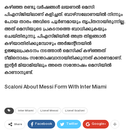
കഴിഞ്ഞ രണ്ടു വർഷങ്ങൾ ലയണൽ മെസി
പിഎസ്‌ജിയിലാണ് കളിച്ചത്. ബാഴ്‌സലോണയിൽ നിന്നും
പോയ താരം അവിടെ പൂർണമായും തൃപ്‌തനായിരുന്നില്ല.
അത് മെസിയുടെ പ്രകടനത്തെ ബാധിക്കുകയും
ചെയ്‌തിരുന്നു. പിഎസ്‌ജിയിൽ അത്ര തിളങ്ങാൻ
കഴിയാതിരിക്കുമ്പോഴും അർജന്റീനയിൽ
ഉജ്ജ്വലപ്രകടനം നടത്താൻ മെസിക്ക് കഴിഞ്ഞത്
ടീമിനൊപ്പം സന്തോഷവാനായിരിക്കുന്നത് കാരണമാണ്.
ഇന്റർ മിയാമിയിലും അതെ സന്തോഷം മെസിയിൽ
കാണാനുണ്ട്.
Scaloni About Messi Form With Inter Miami
Inter Miami
Lionel Messi
Lionel Scaloni
Facebook
Twitter
Google+
Share