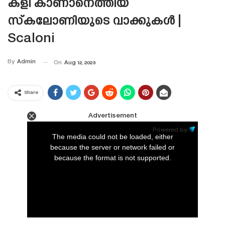
കളി കാണാനെത്തിയ
സ്‌കലോണിയുടെ വാക്കുകൾ |
Scaloni
By
Admin
On
Aug 12, 2023
Share
Advertisement
This
is
Powered by:
a
The media could not be loaded, either
modal
window.
because the server or network failed or
because the format is not supported.