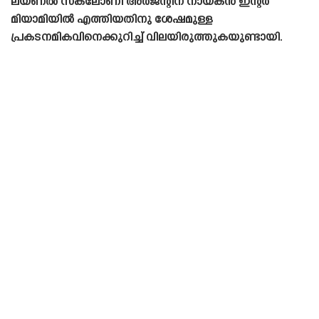
ലയണൽ സ്‌കലോണി അർജന്റീന നായകൻ ഇന്റർ
മിയാമിയിൽ എത്തിയതിനു ശേഷമുള്ള
പ്രകടനമികവിനെക്കുറിച്ച് വിലയിരുത്തുകയുണ്ടായി.