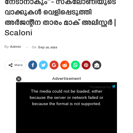
നേടാനാകും”- സ്‌കലോണിയുടെ
വാക്കുകൾ വെളിപ്പെടുത്തി
അർജന്റീന താരം മാക് അലിസ്റ്റർ |
Scaloni
By
Admin
On
Sep 20, 2023
Share
Advertisement
This
is
Powered by:
a
The media could not be loaded, either
modal
window.
because the server or network failed or
because the format is not supported.