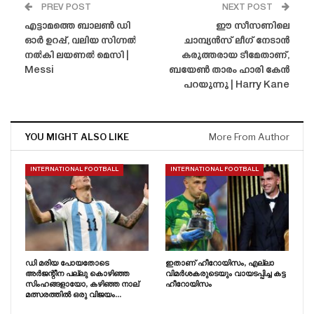
PREV POST
NEXT POST
എട്ടാമത്തെ ബാലൺ ഡി
ഈ സീസണിലെ
ഓർ ഉറപ്പ്, വലിയ സിഗ്നൽ
ചാമ്പ്യൻസ് ലീഗ് നേടാൻ
നൽകി ലയണൽ മെസി |
കരുത്തരായ ടീമേതാണ്,
Messi
ബയേൺ താരം ഹാരി കേൻ
പറയുന്നു | Harry Kane
YOU MIGHT ALSO LIKE
More From Author
INTERNATIONAL FOOTBALL
INTERNATIONAL FOOTBALL
ഡി മരിയ പോയതോടെ
ഇതാണ് ഹീറോയിസം, എല്ലാ
അർജന്റീന പല്ലു കൊഴിഞ്ഞ
വിമർശകരുടെയും വായടപ്പിച്ച കട്ട
സിംഹങ്ങളായോ, കഴിഞ്ഞ നാല്
ഹീറോയിസം
മത്സരത്തിൽ ഒരു വിജയം…