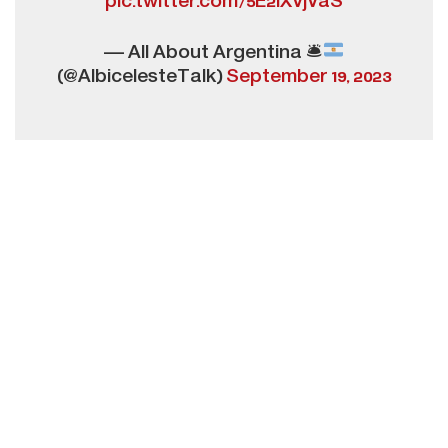
pic.twitter.com/5E2iXVjVaS
— All About Argentina 🛎
(@AlbicelesteTalk)
September 19, 2023