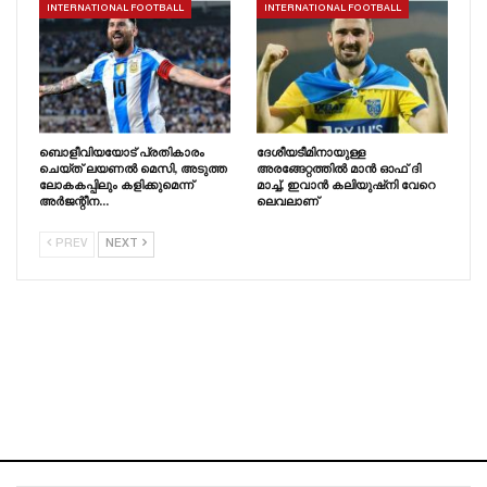
INTERNATIONAL FOOTBALL
INTERNATIONAL FOOTBALL
ബൊളീവിയയോട് പ്രതികാരം
ദേശീയടീമിനായുള്ള
ചെയ്‌ത്‌ ലയണൽ മെസി, അടുത്ത
അരങ്ങേറ്റത്തിൽ മാൻ ഓഫ് ദി
ലോകകപ്പിലും കളിക്കുമെന്ന്
മാച്ച്, ഇവാൻ കലിയുഷ്‌നി വേറെ
അർജന്റീന…
ലെവലാണ്
PREV
NEXT