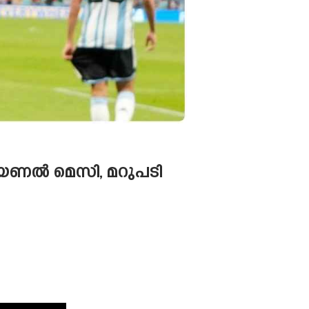
ലയണൽ മെസി, മറുപടി