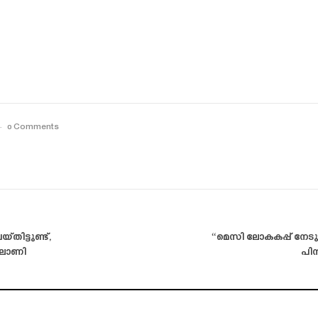
0 Comments
ിട്ടുണ്ട്‌,
“മെസി ലോകകപ്പ് നേടുമെ
ലോണി
പിന