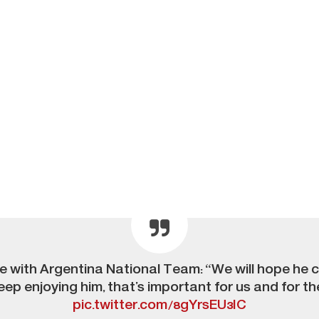
re with Argentina National Team: “We will hope he c
keep enjoying him, that’s important for us and for th
pic.twitter.com/8gYrsEU3IC