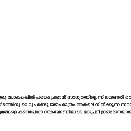
 ലോകകപ്പിൽ പങ്കെടുക്കാൻ സാധ്യതയില്ലെന്ന് ലയണൽ മെ
ിരീടത്തിനു വെറും രണ്ടു ജയം മാത്രം അകലെ നിൽക്കുന്ന സമയത
ധ്യമങ്ങളെ കണ്ടപ്പോൾ സ്‌കലോണിയുടെ മറുപടി ഇങ്ങിനെയായി