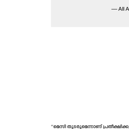
— All 
“മെസി തുടരുമെന്നാണ് പ്രതീക്ഷിക്ക