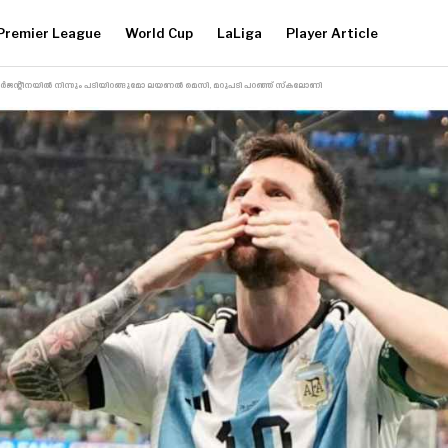
Premier League
World Cup
LaLiga
Player Article
ജന്റീനയിൽ നിന്നും പടിയിറങ്ങുമോ ലയണൽ മെസി, മറുപടി പറഞ്ഞ് സ്‌കലോണി