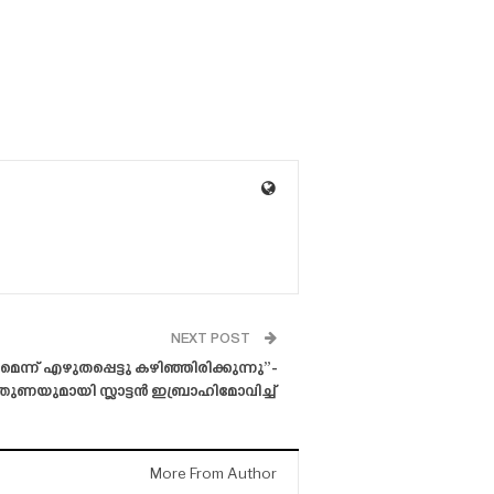
NEXT POST
ന്ന് എഴുതപ്പെട്ടു കഴിഞ്ഞിരിക്കുന്നു”-
്തുണയുമായി സ്ലാട്ടൻ ഇബ്രാഹിമോവിച്ച്
More From Author