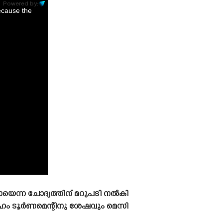
Powered by:
ecause the
യെന്ന ചോദ്യത്തിന് മറുപടി നൽകി
േഹം ടൂർണമെന്റിനു ശേഷവും മെസി