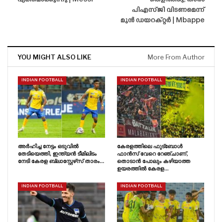
വ്യക്തമാക്കുന്നു | Messi
തെളിഞ്ഞു, താരം
പിഎസ്‌ജി വിടണമെന്ന്
മുൻ ഡയറക്റ്റർ | Mbappe
YOU MIGHT ALSO LIKE
More From Author
INDIAN FOOTBALL
INDIAN FOOTBALL
അർഹിച്ച നേട്ടം ഒടുവിൽ
കേരളത്തിലെ ഫുട്ബോൾ
തേടിയെത്തി, ഇന്ത്യൻ ടീമിലിടം
ഫാൻസ്‌ വേറെ റേഞ്ചാണ്,
നേടി കേരള ബ്ലാസ്റ്റേഴ്‌സ് താരം…
തൊടാൻ പോലും കഴിയാത്ത
ഉയരത്തിൽ കേരള…
INDIAN FOOTBALL
INDIAN FOOTBALL