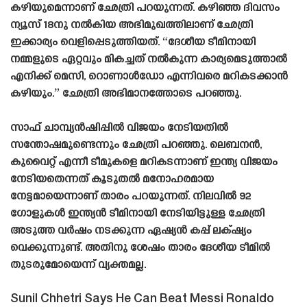
കഴിയുമെന്നാണ് ഛേത്രി പറയുന്നത്. കഴിഞ്ഞ ദിവസം
ന്യൂസ് 18നു നൽകിയ അഭിമുഖത്തിലാണ് ഛേത്രി
ഇക്കാര്യം വെളിപ്പെടുത്തിയത്. “ദേശീയ ടീമിനായി
നമ്മളുടെ ഏറ്റവും മികച്ചത് നൽകുന്ന കാര്യമെടുത്താൽ
എനിക്ക് മെസി, റൊണാൾഡോ എന്നിവരെ മറികടക്കാൻ
കഴിയും.” ഛേത്രി അഭിമാനത്തോടെ പറഞ്ഞു.
സാഫ് ചാമ്പ്യൻഷിപ്പിൽ വിജയം നേടിയതിൽ
സന്തോഷമുണ്ടെന്നും ഛേത്രി പറഞ്ഞു. ലെബനൻ,
കുവൈറ്റ് എന്നീ ടീമുകളെ മറികടന്നാണ് ഇന്ത്യ വിജയം
നേടിയതെന്നത് കൂടുതൽ മനോഹരമായ
നേട്ടമായെന്നാണ് താരം പറയുന്നത്. നിലവിൽ 92
ഗോളുകൾ ഇന്ത്യൻ ടീമിനായി നേടിയിട്ടുള്ള ഛേത്രി
അടുത്ത വർഷം നടക്കുന്ന ഏഷ്യൻ കപ്പ് ലക്‌ഷ്യം
വെക്കുന്നുണ്ട്. അതിനു ശേഷം താരം ദേശീയ ടീമിൽ
തുടരുമോയെന്ന് വ്യക്തമല്ല.
Sunil Chhetri Says He Can Beat Messi Ronaldo