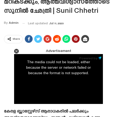
മറികടക്കും, ആത്മവിശ്വാസത്തോടെ
സുനിൽ ഛേത്രി | Sunil Chhetri
By
Admin
Last updated
Jul 11, 2023
Share
Advertisement
This
is
Powered by:
a
The media could not be loaded, either
modal
window.
because the server or network failed or
because the format is not supported.
കേരള ബ്ലാസ്റ്റേഴ്‌സ് ആരാധകരിൽ പലർക്കും