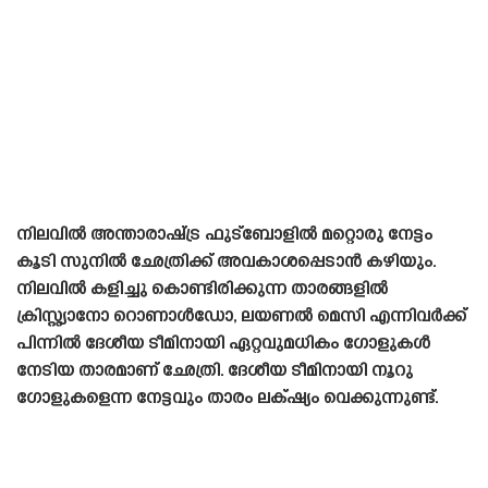
നിലവിൽ അന്താരാഷ്‌ട്ര ഫുട്ബോളിൽ മറ്റൊരു നേട്ടം
കൂടി സുനിൽ ഛേത്രിക്ക് അവകാശപ്പെടാൻ കഴിയും.
നിലവിൽ കളിച്ചു കൊണ്ടിരിക്കുന്ന താരങ്ങളിൽ
ക്രിസ്റ്റ്യാനോ റൊണാൾഡോ, ലയണൽ മെസി എന്നിവർക്ക്
പിന്നിൽ ദേശീയ ടീമിനായി ഏറ്റവുമധികം ഗോളുകൾ
നേടിയ താരമാണ് ഛേത്രി. ദേശീയ ടീമിനായി നൂറു
ഗോളുകളെന്ന നേട്ടവും താരം ലക്‌ഷ്യം വെക്കുന്നുണ്ട്.