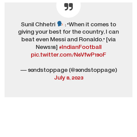
Sunil Chhetri
: "When it comes to
giving your best for the country, I can
beat even Messi and Ronaldo." [via
News18]
#IndianFootball
pic.twitter.com/N6VfwP19oF
— 90ndstoppage (@90ndstoppage)
July 8, 2023