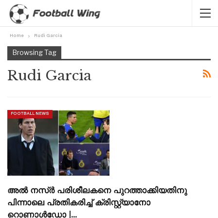
Home
Rudi Garcia
Browsing Tag
Rudi Garcia
FOOTBALL NEWS
അൽ നസ്ർ പരിശീലകനെ പുറത്താക്കിയതിനു
പിന്നാലെ പ്രതികരിച്ച് ക്രിസ്റ്റ്യാനോ
റൊണാൾഡോ |…