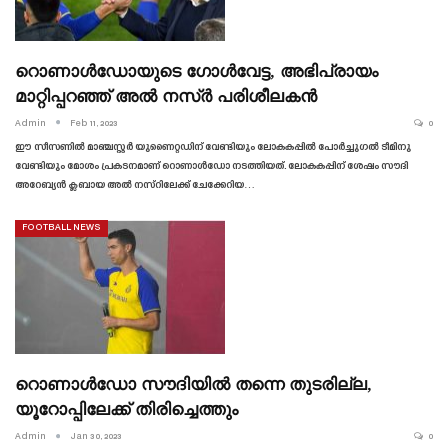
റൊണാൾഡോയുടെ ഗോൾവേട്ട, അഭിപ്രായം
മാറ്റിപ്പറഞ്ഞ് അൽ നസ്ർ പരിശീലകൻ
Admin
Feb 11, 2023
0
ഈ സീസണിൽ മാഞ്ചസ്റ്റർ യുണൈറ്റഡിന് വേണ്ടിയും ലോകകപ്പിൽ പോർച്ചുഗൽ ടീമിനു
വേണ്ടിയും മോശം പ്രകടനമാണ് റൊണാൾഡോ നടത്തിയത്. ലോകകപ്പിന് ശേഷം സൗദി
അറേബ്യൻ ക്ലബായ അൽ നസ്റിലേക്ക് ചേക്കേറിയ
…
FOOTBALL NEWS
റൊണാൾഡോ സൗദിയിൽ തന്നെ തുടരില്ല,
യൂറോപ്പിലേക്ക് തിരിച്ചെത്തും
Admin
Jan 30, 2023
0