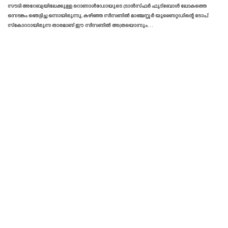
സൗദി അറേബ്യയിലേക്കുള്ള റൊണാൾഡോയുടെ ട്രാൻസ്‌ഫർ ഫുട്ബോൾ ലോകത്തെ
ഒന്നടങ്കം ഞെട്ടിച്ച ഒന്നായിരുന്നു. കഴിഞ്ഞ സീസണിൽ മാഞ്ചസ്റ്റർ യുണൈറ്റഡിന്റെ ടോപ്
സ്കോററായിരുന്ന താരമാണ് ഈ സീസണിൽ അത്രയൊന്നും
…