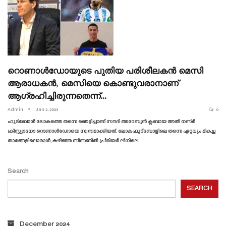
റൊണാൾഡോയുടെ പുതിയ പരിശീലകൻ മെസി
ആരാധകൻ, മെസിയെ കൊണ്ടുവരാനാണ്
ആഗ്രഹിച്ചിരുന്നതെന്ന്…
Admin
Jan 2, 2023
0
ഫുട്ബോൾ ലോകത്തെ തന്നെ ഞെട്ടിച്ചാണ് സൗദി അറേബ്യൻ ക്ലബായ അൽ നസ്ർ
ക്രിസ്റ്റ്യാനോ റൊണാൾഡോയെ സ്വന്തമാക്കിയത്. ലോകഫുട്ബോളിലെ തന്നെ ഏറ്റവും മികച്ച
താരങ്ങളിലൊരാൾ, കഴിഞ്ഞ സീസണിൽ പ്രീമിയർ ലീഗിലെ
…
Search
SEARCH
December 2024