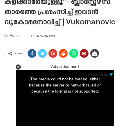
കളിക്കാരേയുള്ളൂ”- ബ്ലാസ്റ്റേഴ്‌സ്
താരത്തെ പ്രശംസിച്ച് ഇവാൻ
വുകോമനോവിച്ച് | Vukomanovic
By
Admin
On
Nov 29, 2023
Share
Advertisement
This
is
Powered by:
a
The media could not be loaded, either
modal
window.
because the server or network failed or
because the format is not supported.