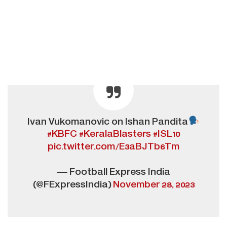
Ivan Vukomanovic on Ishan Pandita
#KBFC
#KeralaBlasters
#ISL10
pic.twitter.com/E3aBJTb6Tm
— Football Express India
(@FExpressIndia)
November 28, 2023