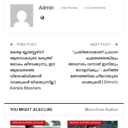
Admin
3761 Posts
0 Comments
PREV POST
NEXT POST
കേരള ബ്ലാസ്റ്റേഴ്‌സ്
“പ്രതിരോധമാണ് പ്രധാന
ആരാധകരുടെ കരുത്ത്
ചുമതലയെങ്കിലും
ലോകം കീഴടക്കുന്നു, ഈ
അവസരം വന്നാൽ ഇനിയും
ആവേശത്തെ
ഗോളടിക്കും”- കഴിഞ്ഞ
വിശേഷിപ്പിക്കാൻ
മത്സരത്തിലെ ഹീറോയുടെ
വാക്കുകൾ തികയുന്നില്ല |
വാക്കുകൾ | Drincic
Kerala Blasters
YOU MIGHT ALSO LIKE
More From Author
INDIAN SUPER LEAGUE
INDIAN SUPER LEAGUE