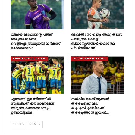
വിബിൻ മോഹനന്റെ പരിക്ക്
ഒടുവിൽ നോഹയും അതു തന്നെ
ഗുരുതരമാണോ,
പറയുന്നു, കേരള
വെളിപ്പെടുത്തലുമായി മാർക്കസ്
ബ്ലാസ്റ്റേഴ്‌സിന്റെ യഥാർത്ഥ
മെർഗുലാവോ
പ്രശ്‌നമിതാണ്
INDIAN SUPER LEAGUE
INDIAN SUPER LEAGUE
എന്താണ് ഈ സീസണിൽ
നൽകിയ വാക്ക് ആശാൻ
സംഭവിച്ചത്, ഈ നാണക്കേട്
തിരിച്ചെടുക്കുമോ?
അടുത്ത കാലത്തൊന്നും
ഐഎസ്എല്ലിലേക്ക്
ഉണ്ടായിട്ടില്ല
തിരിച്ചെത്താൻ ഇവാൻ…
PREV
NEXT