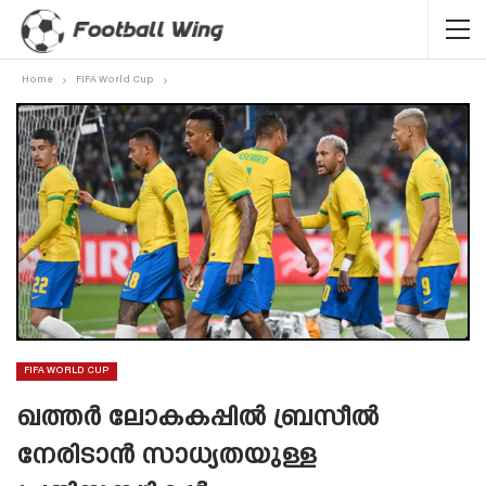
Home
FIFA World Cup
FIFA WORLD CUP
ഖത്തർ ലോകകപ്പിൽ ബ്രസീൽ
നേരിടാൻ സാധ്യതയുള്ള