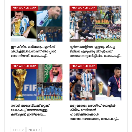
FIFA WORLD CUP
FIFA WORLD CUP
ഈ കിരീടം ഒരിക്കലും എനിക്ക്
ടൂർണമെന്റിലെ ഏറ്റവും മികച്ച
വിധിച്ചിട്ടില്ലെന്നാണ് അപ്പോൾ
ടീമിനെ എഴുപതു മിനുട്ട് പന്ത്
തോന്നിയത്, ലോകകപ്പ്…
തൊടാനനുവദിച്ചില്ല, ലോകകപ്പ്…
FIFA WORLD CUP
FIFA WORLD CUP
സൗദി അറേബ്യക്ക് ഒറ്റക്ക്
ഒരു മോശം സെൽഫ് ഗോളിൽ
ലോകകപ്പ് നടത്താനുള്ള
കിരീടം നേടിയാൽ
കഴിവുണ്ട്, ഇന്ത്യയെ…
ഹാട്രിക്കിനെക്കാൾ
സന്തോഷമായേനെ, ലോകകപ്പ്…
PREV
NEXT