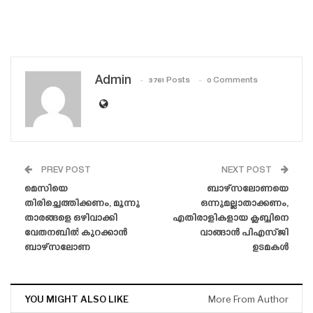
Admin
3761 Posts
0 Comments
PREV POST
NEXT POST
മെസിയെ
ബാഴ്‌സലോണയെ
തിരിച്ചെത്തിക്കണം, മൂന്നു
ഒന്നുമല്ലാതാക്കണം,
താരങ്ങളെ ഒഴിവാക്കി
എതിരാളികളായ ക്ലബ്ബിനെ
വേതനബിൽ കുറക്കാൻ
വാങ്ങാൻ പിഎസ്‌ജി
ബാഴ്‌സലോണ
ഉടമകൾ
YOU MIGHT ALSO LIKE
More From Author