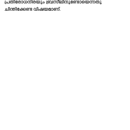
പ്രതിരോധനിരയും ബ്രസീലിനുണ്ടോയെന്നതു
ചിന്തിക്കേണ്ട വിഷയമാണ്.