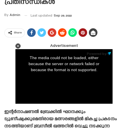
പ്രതിസന്ധികൾ
By
Admin
Last updated
Sep 29, 2022
Share
Advertisement
This
is
Powered by:
a
The media could not be loaded, either
modal
window.
because the server or network failed or
because the format is not supported.
ഇന്റർനാഷണൽ ബ്രേക്കിൽ ഘാനക്കും
ട്യുണീഷ്യക്കുമെതിരായ മത്സരങ്ങളിൽ മികച്ച പ്രകടനം
നടത്തിയാണ് ബ്രസീൽ ഖത്തറിൽ വെച്ചു നടക്കുന്ന