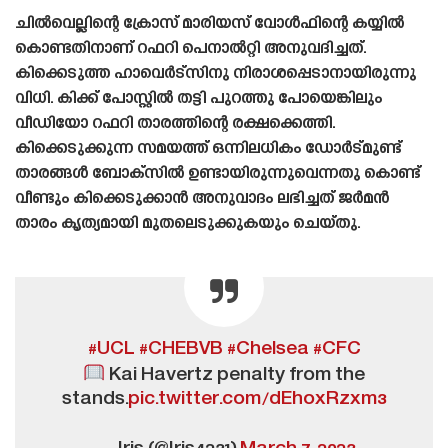
ചിൽവെല്ലിന്റെ ക്രോസ് മാരിയസ് വോൾഫിന്റെ കയ്യിൽ
കൊണ്ടതിനാണ് റഫറി പെനാൽറ്റി അനുവദിച്ചത്.
കിക്കെടുത്ത ഹാവെർട്സിനു നിരാശപ്പെടാനായിരുന്നു
വിധി. കിക്ക് പോസ്റ്റിൽ തട്ടി പുറത്തു പോയെങ്കിലും
വീഡിയോ റഫറി താരത്തിന്റെ രക്ഷക്കെത്തി.
കിക്കെടുക്കുന്ന സമയത്ത് ഒന്നിലധികം ഡോർട്മുണ്ട്
താരങ്ങൾ ബോക്‌സിൽ ഉണ്ടായിരുന്നുവെന്നതു കൊണ്ട്
വീണ്ടും കിക്കെടുക്കാൻ അനുവാദം ലഭിച്ചത് ജർമൻ
താരം കൃത്യമായി മുതലെടുക്കുകയും ചെയ്‌തു.
#UCL
#CHEBVB
#Chelsea
#CFC
Kai Havertz penalty from the
stands.
pic.twitter.com/dEhoxRzxm3