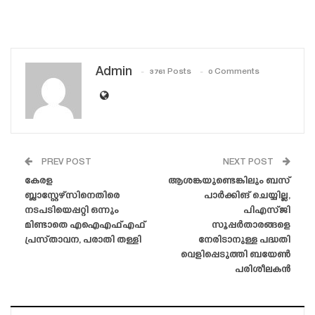
Admin
3761 Posts
0 Comments
PREV POST
NEXT POST
കേരള
ആശങ്കയുണ്ടെങ്കിലും ബസ്
ബ്ലാസ്റ്റേഴ്‌സിനെതിരെ
പാർക്കിങ് ചെയ്യില്ല,
നടപടിയെപ്പറ്റി ഒന്നും
പിഎസ്‌ജി
മിണ്ടാതെ എഐഎഫ്എഫ്
സൂപ്പർതാരങ്ങളെ
പ്രസ്‌താവന, പരാതി തള്ളി
നേരിടാനുള്ള പദ്ധതി
വെളിപ്പെടുത്തി ബയേൺ
പരിശീലകൻ