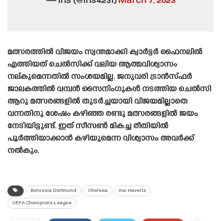
— Iris (@Iris4231)
March 7, 2023
മത്സരത്തിൽ വിജയം സ്വന്തമാക്കി ക്വാർട്ടർ ഫൈനലിൽ
എത്തിയത് ചെൽസിക്ക് വലിയ ആത്മവിശ്വാസം
നല്കുമെന്നതിൽ സംശയമില്ല. ജനുവരി ട്രാൻസ്‌ഫർ
ജാലകത്തിൽ വമ്പൻ സൈനിംഗുകൾ നടത്തിയ ചെൽസി
ആറു മത്സരങ്ങളിൽ തുടർച്ചയായി വിജയമില്ലാതെ
വന്നതിനു ശേഷം കഴിഞ്ഞ രണ്ടു മത്സരങ്ങളിൽ ജയം
നേടിയിട്ടുണ്ട്. ഇത് സീസൺ മികച്ച രീതിയിൽ
പൂർത്തിയാക്കാൻ കഴിയുമെന്ന വിശ്വാസം അവർക്ക്
നൽകും.
Borussia Dortmund
Chelsea
Kai Havertz
UEFA Champions League