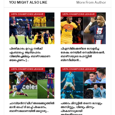
YOU MIGHT ALSO LIKE
More From Author
UEFA CHAMPIONS LEAGUE
UEFA CHAMPIONS LEAGUE
പ്രതികാരം ഉറപ്പു നൽകി
പിഎസ്‌ജിക്കെതിരെ ഗോളടിച്ച
എംബാപ്പെ, ആദ്യപാദം
ശേഷം നെയ്‌മർ സെലിബ്രെഷൻ,
വിജയിച്ചെങ്കിലും ബാഴ്‌സലോണ
ബാഴ്‌സയുടെ പോസ്റ്റിൽ
ഭയപ്പെടണം |…
ബ്രസീലിയൻ…
UEFA CHAMPIONS LEAGUE
UEFA CHAMPIONS LEAGUE
ചാമ്പ്യൻസ് ലീഗ് അരങ്ങേറ്റത്തിൽ
പത്താം മിനുട്ടിൽ തന്നെ ഗോളും
മാൻ ഓഫ് ദി മാച്ച് പ്രകടനം,
അസിസ്റ്റും, വീണ്ടും മിന്നും
ബാഴ്‌സലോണയിൽ മറ്റൊരു…
പ്രകടനവുമായി
അർജന്റീനയുടെ…