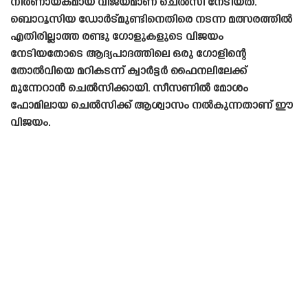
നിർണായകമായ വിജയമാണ് ചെൽസി നേടിയത്.
ബൊറൂസിയ ഡോർട്മുണ്ടിനെതിരെ നടന്ന മത്സരത്തിൽ
എതിരില്ലാത്ത രണ്ടു ഗോളുകളുടെ വിജയം
നേടിയതോടെ ആദ്യപാദത്തിലെ ഒരു ഗോളിന്റെ
തോൽവിയെ മറികടന്ന് ക്വാർട്ടർ ഫൈനലിലേക്ക്
മുന്നേറാൻ ചെൽസിക്കായി. സീസണിൽ മോശം
ഫോമിലായ ചെൽസിക്ക് ആശ്വാസം നൽകുന്നതാണ് ഈ
വിജയം.