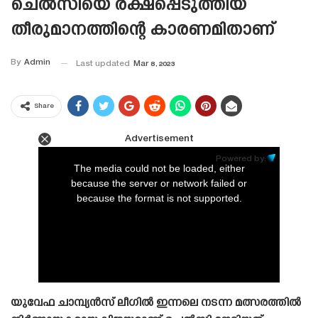
ചെൽസിയെ രക്ഷപ്പെടുത്തിയ
തീരുമാനത്തിന്റെ കാരണമിതാണ്
By
Admin
Last updated
Mar 8, 2023
Share
Advertisement
This
is
Powered by:
a
The media could not be loaded, either
modal
window.
because the server or network failed or
because the format is not supported.
യുവേഫ ചാമ്പ്യൻസ് ലീഗിൽ ഇന്നലെ നടന്ന മത്സരത്തിൽ