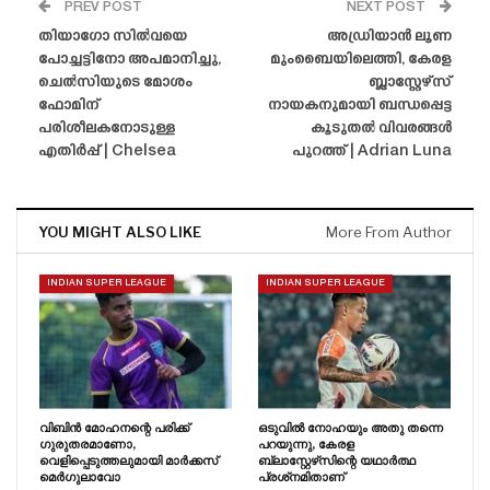
PREV POST
NEXT POST
തിയാഗോ സിൽവയെ
അഡ്രിയാൻ ലൂണ
പോച്ചട്ടിനോ അപമാനിച്ചു,
മുംബൈയിലെത്തി, കേരള
ചെൽസിയുടെ മോശം
ബ്ലാസ്റ്റേഴ്‌സ്
ഫോമിന്
നായകനുമായി ബന്ധപ്പെട്ട
പരിശീലകനോടുള്ള
കൂടുതൽ വിവരങ്ങൾ
എതിർപ്പ് | Chelsea
പുറത്ത് | Adrian Luna
YOU MIGHT ALSO LIKE
More From Author
INDIAN SUPER LEAGUE
INDIAN SUPER LEAGUE
വിബിൻ മോഹനന്റെ പരിക്ക്
ഒടുവിൽ നോഹയും അതു തന്നെ
ഗുരുതരമാണോ,
പറയുന്നു, കേരള
വെളിപ്പെടുത്തലുമായി മാർക്കസ്
ബ്ലാസ്റ്റേഴ്‌സിന്റെ യഥാർത്ഥ
മെർഗുലാവോ
പ്രശ്‌നമിതാണ്