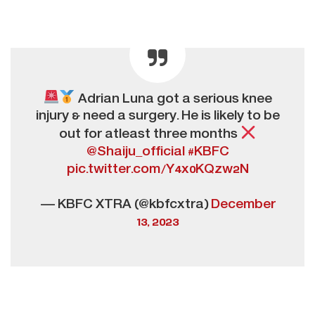
Adrian Luna got a serious knee
injury & need a surgery. He is likely to be
out for atleast three months
@Shaiju_official
#KBFC
pic.twitter.com/Y4x0KQzw2N
— KBFC XTRA (@kbfcxtra)
December
13, 2023