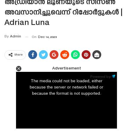
അഡ്രിയാൻ ലൂണയുടെ സീസൺ
അവസാനിച്ചുവെന്ന് റിപ്പോർട്ടുകൾ |
Adrian Luna
By
Admin
On
Dec 14, 2023
Share
Advertisement
This
is
Powered by:
a
The media could not be loaded, either
modal
window.
because the server or network failed or
because the format is not supported.