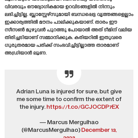
വിവരവും ഔദ്യോഗികമായ ഉറവിടങ്ങളിൽ നിന്നും
ലഭിച്ചിട്ടില്ല. ബ്ലാസ്റ്റേഴ്‌സുമായി ബന്ധപ്പെട്ട വൃത്തങ്ങളെല്ലാം
ഇക്കാര്യത്തിൽ മൗനം പാലിക്കുകയാണ്. താരം ഈ
സീസൺ മുഴുവൻ പുറത്തു പോയാൽ അത് ടീമിന് വലിയ
തിരിച്ചടിയാണ് സമ്മാനിക്കുക. കരിയറിൽ ഇതുവരെ
ഗുരുതരമായ പരിക്ക് സംഭവിച്ചിട്ടില്ലാത്ത താരമാണ്
അഡ്രിയാൻ ലൂണ.
Adrian Luna is injured for sure, but give
me some time to confirm the extent of
the injury.
https://t.co/GCJOCDP7EX
— Marcus Mergulhao
(@MarcusMergulhao)
December 13,