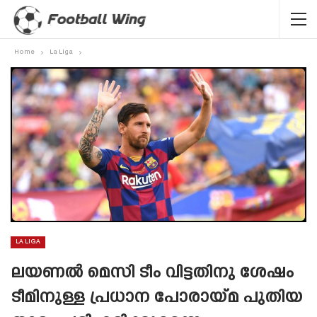
Home
La Liga
LA LIGA
ലയണൽ മെസി ടീം വിട്ടതിനു ശേഷം
ടീമിനുള്ള പ്രധാന പോരായ്‌മ പുതിയ