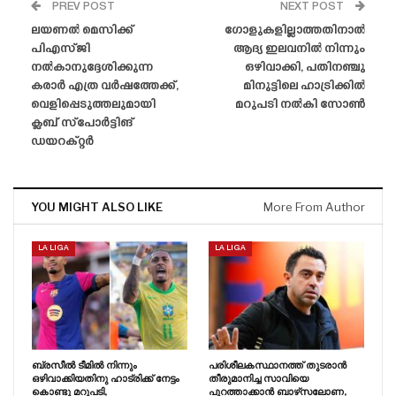
PREV POST
NEXT POST
ലയണൽ മെസിക്ക്
ഗോളുകളില്ലാത്തതിനാൽ
പിഎസ്‌ജി
ആദ്യ ഇലവനിൽ നിന്നും
നൽകാനുദ്ദേശിക്കുന്ന
ഒഴിവാക്കി, പതിനഞ്ചു
കരാർ എത്ര വർഷത്തേക്ക്,
മിനുട്ടിലെ ഹാട്രിക്കിൽ
വെളിപ്പെടുത്തലുമായി
മറുപടി നൽകി സോൺ
ക്ലബ് സ്പോർട്ടിങ്
ഡയറക്റ്റർ
YOU MIGHT ALSO LIKE
More From Author
LA LIGA
LA LIGA
ബ്രസീൽ ടീമിൽ നിന്നും
പരിശീലകസ്ഥാനത്ത് തുടരാൻ
ഒഴിവാക്കിയതിനു ഹാട്രിക്ക് നേട്ടം
തീരുമാനിച്ച സാവിയെ
കൊണ്ടു മറുപടി,
പുറത്താക്കാൻ ബാഴ്‌സലോണ,