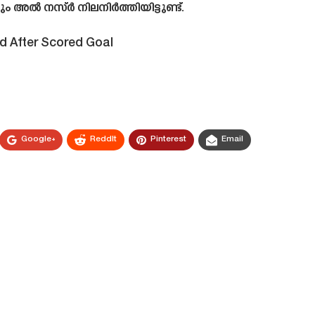
യും അൽ നസ്ർ നിലനിർത്തിയിട്ടുണ്ട്.
d After Scored Goal
Google+
ReddIt
Pinterest
Email