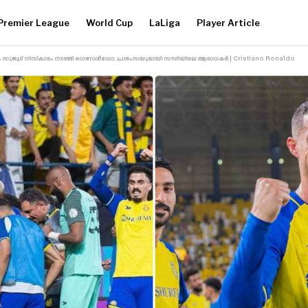
Premier League
World Cup
LaLiga
Player Article
ുജൂദ് നിസ്‌കാരം നടത്തി റൊണാൾഡോ, പ്രശംസയുമായി സൗദിയിലെ ആരാധകർ | Cristiano Ronaldo