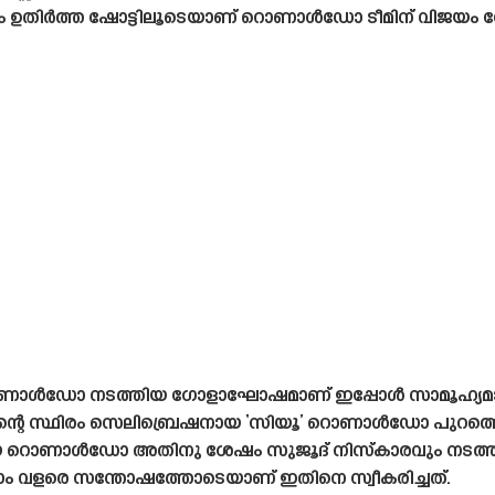
ം ഉതിർത്ത ഷോട്ടിലൂടെയാണ് റൊണാൾഡോ ടീമിന് വിജയം നേ
നോ റൊണാൾഡോ നടത്തിയ ഗോളാഘോഷമാണ് ഇപ്പോൾ സാമൂഹ്യമാധ്
 സ്ഥിരം സെലിബ്രെഷനായ ‘സിയൂ’ റൊണാൾഡോ പുറത്തെടുക
ൊണാൾഡോ അതിനു ശേഷം സുജൂദ് നിസ്‌കാരവും നടത്തിയിര
ാം വളരെ സന്തോഷത്തോടെയാണ് ഇതിനെ സ്വീകരിച്ചത്.