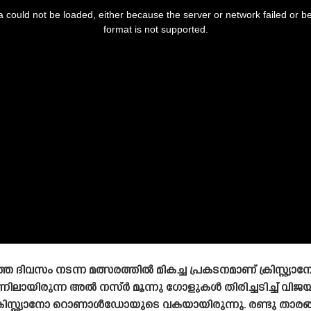
 could not be loaded, either because the server or network failed or b
format is not supported.
ിവസം നടന്ന മത്സരത്തിൽ മികച്ച പ്രകടനമാണ് ക്രിസ്റ്റ
്നിലായിരുന്ന അൽ നസ്ർ മൂന്നു ഗോളുകൾ തിരിച്ചടിച്ച് വി
 ക്രിസ്റ്റ്യാനോ റൊണാൾഡോയുടെ വകയായിരുന്നു. രണ്ടു താര