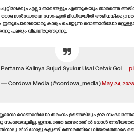
്റിലേക്കും എല്ലാ താരങ്ങളും എത്തുകയും താരത്തെ അഭിനന്
നോ റൊണാൾഡോയെ സോഷ്യൽ മീഡിയയിൽ അഭിനന്ദിക്കുന്നത്. മുസ
ട്ടും ഇതുപോലെയൊരു കാര്യം ചെയ്യുന്ന റൊണാൾഡോ മറ്റുള്ള
നു പലരും വിലയിരുത്തുന്നു.
o Pertama Kalinya Sujud Syukur Usai Cetak Gol…
p
— Cordova Media (@cordova_media)
May 24, 2023
രിസ്റ്റ്യാനോ റൊണാൾഡോ തരംഗം ഉണ്ടെങ്കിലും ഈ സംഭവത്തോ
രു സംശയവുമില്ല. ഇന്നലത്തെ മത്സരത്തിൽ ഗോൾ നേടിയതോ
പതിനാലു ലീഗ് ഗോളുകളുണ്ട്. മത്സരത്തിലെ വിജയത്തോടെ രണ്