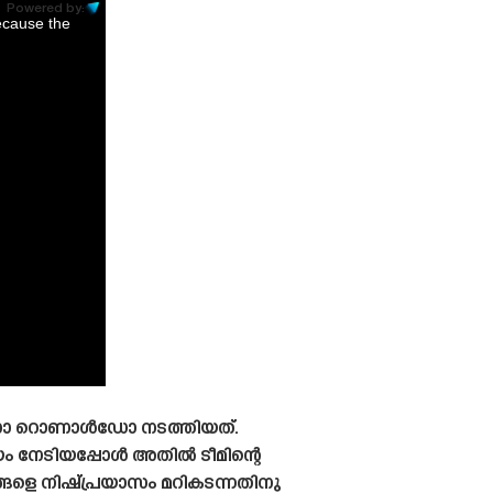
Powered by:
ecause the
്യാനോ റൊണാൾഡോ നടത്തിയത്.
ജയം നേടിയപ്പോൾ അതിൽ ടീമിന്റെ
ങ്ങളെ നിഷ്പ്രയാസം മറികടന്നതിനു