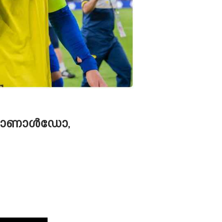
ി റൊണാൾഡോ,