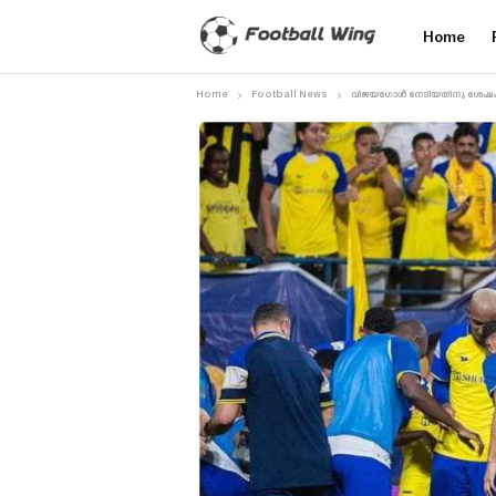
Home
Home
Football News
വിജയഗോൾ നേടിയതിനു ശേഷം സ